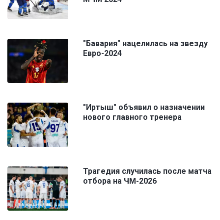
"Бавария" нацелилась на звезду
Евро-2024
"Иртыш" объявил о назначении
нового главного тренера
Трагедия случилась после матча
отбора на ЧМ-2026