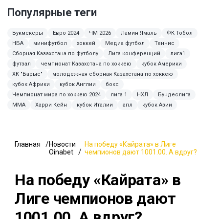
Популярные теги
Букмекеры
Евро-2024
ЧМ-2026
Ламин Ямаль
ФК Тобол
НБА
минифутбол
хоккей
Медиа футбол
Теннис
Сборная Казахстана по футболу
Лига конференций
лига1
футзал
чемпионат Казахстана по хоккею
кубок Америки
ХК "Барыс"
молодежная сборная Казахстана по хоккею
кубок Африки
кубок Англии
бокс
Чемпионат мира по хоккею 2024
лига 1
НХЛ
Бундеслига
ММА
Харри Кейн
кубок Италии
апл
кубок Азии
Главная
Новости
На победу «Кайрата» в Лиге
Oinabet
чемпионов дают 1001.00. А вдруг?
На победу «Кайрата» в
Лиге чемпионов дают
1001.00. А вдруг?