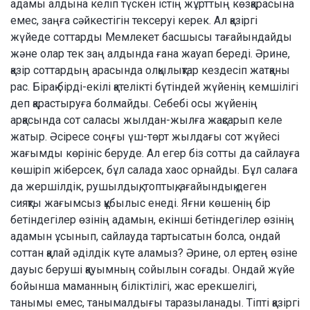
адамы алдына келіп түс­кен істің жұрттың көзқарасына
емес, заңға сәйкестігін тексеруі керек. Ал қазіргі
жүйеде соттарды Мемлекет басшысы тағайындайды
және олар тек заң алдында ғана жауап береді. Әрине,
қазір сот­тардың арасында олқылық­тар кездесіп жатқаны
рас. Бірақ бірді-екілі қателікті бүтіндей жүйенің кемшілігі
деп қарастыруға болмайды. Себебі осы жүйенің
арқасында сот саласы жылдан-жылға жақсарып келе
жатыр. Әсіресе соңғы үш-төрт жылдағы сот жүйесі
жағым­ды көрініс беруде. Ал егер біз сотты да сайлауға
көшіріп жіберсек, бұл салада хаос ор­найды. Бұл салаға
да жершілдік, ру­шылдық, топтық, ағайын­дық деген
сияқты жағымсыз құбылыс енеді. Яғни көшенің бір
бетіндегілер өзінің адамын, екінші бетіндегілер өзінің
адамын ұсынып, сайлауда тартысатын болса, ондай
соттан қалай әділдік күте аламыз? Әрине, ол ертең өзіне
да­уыс беруші қауымның сойылын соғады. Ондай жүйе
бойынша маманның біліктілігі, жас ерекшелігі,
танымы емес, танымалдығы таразыланады. Тіпті қазір­гі