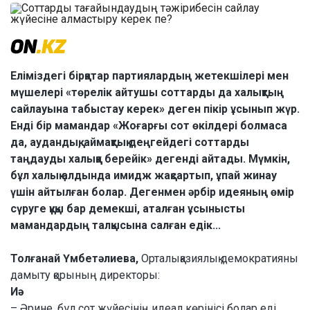
Еліміздегі бірқатар партиялардың жетекшілері мен
мүшелері «төрелік айтушы соттарды да халықтың
сайлауына табыстау керек» деген пікір ұсынып жүр.
Енді бір мамандар «Жоғарғы сот өкілдері болмаса
да, аудандық, аймақтық деңгейдегі соттарды
таңдауды халыққа берейік» дегенді айтады. Мүмкін,
бұл халық алдында имидж жақсартып, ұпай жинау
үшін айтылған болар. Дегенмен әрбір идеяның өмір
сүруге құқы бар демекші, аталған ұсынысты
мамандардың талқысына салған едік...
Толғанай Үмбетәлиева,
Орталықазиялық демократияны
дамыту қорының директоры:
Иә
– Әрине, бұл сот жүйесінің идеал көрінісі болар еді.