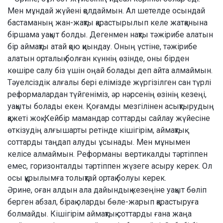
Мен мұндай жүйені қолдаймын. Ал шетелде осындай
бастаманың жан-жақ­ты қарастырылып келе жатқанына
бір­ша­ма уақыт болды. Дегенмен нақты тәжірибе ала­тын
бір аймақты атай қою қиындау. Оның үсті­не, тәжірибе
алатын орталық болған күн­нің өзінде, оны бірден
көшіре салу біз үшін оңай болады деп айта алмаймын.
Тәуелсіздік ал­ғалы бері елімізде жүргізілген сан түрлі
ре­фор­малардан түйгеніміз, әр нәрсенің өзі­нің кезеңі,
уақыты болады екен. Қоғамды мез­гілінен асықтырудың
қажеті жоқ. Кейбір ма­мандар соттарды сайлау жүйесіне
өт­кізу­дің алғышарты ретінде кішігірім, ай­мақтық
соттарды таңдап алуды ұсынады. Мен мұны­мен
келісе алмаймын. Реформаны вер­тикалды тәртіппен
емес, горизонталды тәр­тіппен жүзеге асыру керек. Ол
осы құры­лымға толықтай ортақ болуы керек.
Әрине, оған алдын ала дайындық ке­зе­ңіне уақыт бөліп
берген абзал, бірақ олар­ды бөле-жарып қарастыруға
бол­майды. Кішігірім аймақтық соттарды ғана жаңа