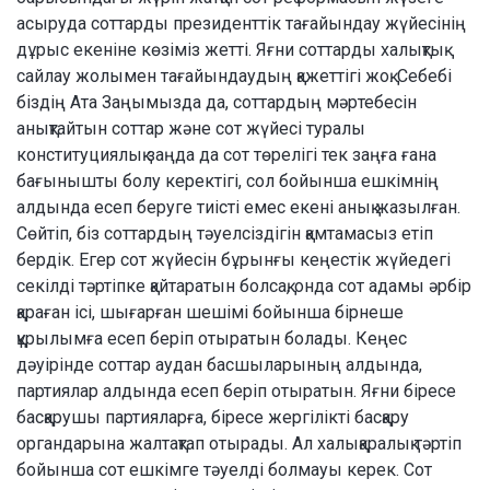
асыруда соттарды президенттік таға­йын­дау жүйесінің
дұрыс екеніне көзіміз жет­ті. Яғни соттарды халықтық
сайлау жолы­мен тағайындаудың қажеттігі жоқ. Себебі
біз­дің Ата Заңымызда да, соттардың мәр­те­бесін
анықтайтын соттар және сот жүйесі ту­ралы
конституциялық заңда да сот төрелігі тек заңға ғана
бағынышты болу керектігі, сол бо­йынша ешкімнің
алдында есеп беруге тиісті емес екені анық жазылған.
Сөйтіп, біз соттардың тәуел­сіз­дігін қамтамасыз етіп
бердік. Егер сот жүйесін бұрынғы кеңестік жүйе­дегі
секілді тәртіпке қайтаратын бол­сақ, онда сот адамы әрбір
қараған ісі, шығарған шешімі бойынша бір­неше
құрылымға есеп беріп оты­ратын болады. Кеңес
дәуірінде сот­тар аудан басшыларының алдында,
партиялар алдында есеп беріп отыратын. Яғни біресе
басқарушы партияларға, біресе жергілікті бас­қару
органдарына жалтақтап оты­ра­ды. Ал халықаралық тәртіп
бо­йынша сот ешкімге тәуелді бол­мауы керек. Сот