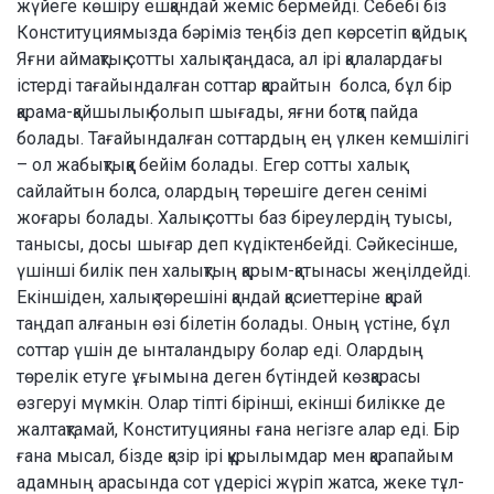
жүйеге көшіру ешқандай жеміс бер­мей­ді. Себебі біз
Конституциямызда бәрі­міз теңбіз деп көрсетіп қойдық.
Яғни ай­мақтық сотты халық таңдаса, ал ірі қала­лар­дағы
істерді тағайындалған соттар қарайтын болса, бұл бір
қарама-қай­шы­лық болып шығады, яғни ботқа пайда
болады. Тағайындалған соттардың ең үл­кен кемшілігі
– ол жабықтыққа бейім бола­ды. Егер сотты халық
сайлайтын болса, олар­дың төрешіге деген сенімі
жоғары бола­ды. Халық сотты баз біреулердің туы­сы,
танысы, досы шығар деп күдік­тен­бейді. Сәйкесінше,
үшінші билік пен х­а­лық­тың қарым-қатынасы жеңілдейді.
Екін­ші­ден, халық төрешіні қандай қасиеттеріне қа­рай
таңдап алғанын өзі білетін болады. Оның үстіне, бұл
соттар үшін де ын­та­ландыру болар еді. Олардың
төрелік етуге ұғы­мына деген бүтіндей көзқарасы
өзгеруі мүмкін. Олар тіпті бірінші, екінші билікке де
жалтақтамай, Конституцияны ғана не­гіз­ге алар еді. Бір
ғана мысал, бізде қазір ірі құрылымдар мен қарапайым
адамның ара­сында сот үдерісі жүріп жатса, жеке тұл­