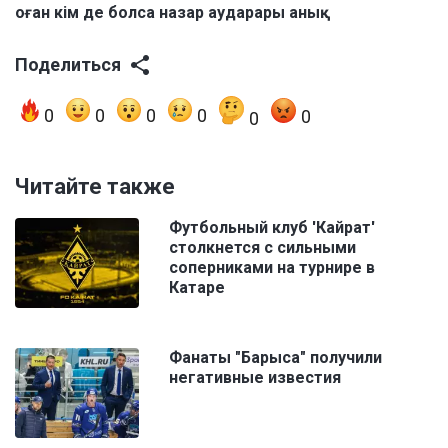
оған кім де болса назар аударары анық.
Поделиться
0
0
0
0
0
0
Читайте также
Футбольный клуб 'Кайрат'
столкнется с сильными
соперниками на турнире в
Катаре
Фанаты "Барыса" получили
негативные известия