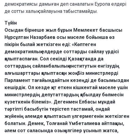
демократиясы дамыған деп саналатын Еуропа елдері
де сотты халық сай­лауына табыста­майды.
Түйін
Осыдан бірнеше жыл бұрын Мемлекет басшысы
Нұрсұлтан Назарбаев осы мәселе бойынша өз
пікірін былай жеткізген еді: «Көптеген
демократиялық елдерде соттарды сайлау үрдісі
қалыптаспаған. Сол секілді Қазақстанда да
соттардың сайланбалылық институтын енгізудің
алғышарттары қалыптасқан жоқ. Біз министрлерді
Парламент тағайындайтын кезеңді де басымыз­дан
кешірдік. Ол кезде қит еткен кішкентай мәселе үшін
министрлердің депутаттардың қабылдау бөлмесін
күзеткенін білеміз». Дегенмен Елбасы мұндай
тәртіпті басыбүтін терістеп тастамай, ондай
жүйенің әлемде қалыптасып үлгермегенін жеткізген
болатын. Демек, Толғанай Үмбетәлиева айтпақшы,
әлем сот саласында озық үлгілер ұсынып жатса,