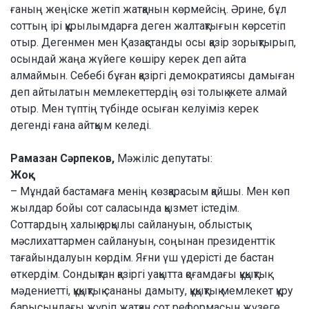
ғаның жеңіске жетіп жатқанын көр­мей­сің. Әрине, бұл
соттың ірі құры­лым­дарға де­ген жалтақтығын көрсетіп
отыр. Деген­мен мен Қазақстанды осы қа­зір зорық­ты­рып,
осындай жаңа жүйеге кө­шіру керек деп айта
алмаймын. Себебі бұ­ған қазіргі демократиясы дамыған
деп айты­латын мемлекеттердің өзі толық жете ал­май
отыр. Мен түптің түбінде осыған келуі­міз керек
дегенді ғана айтқым келеді.
Рамазан Сәрпеков,
Мәжіліс депутаты:
Жоқ
– Мұндай бастамаға менің көзқарасым қайшы. Мен көп
жылдар бойы сот саласында қызмет істедім.
Соттардың ха­лық арқылы сайлануын, облыстық
мәслихат­тар­мен сай­ла­нуын, соңынан президенттік
тағайын­да­луын көрдім. Яғни үш үдерісті де бастан
өткердім. Сондықтан қазіргі уақыт­та қоғам­да­ғы құқықтық
мәдениетті, құқық­тық сана­ны дамыту, құқықтық мемлекет құру
бары­сын­дағы жүріп жатқан сот реформасын жү­зе­ге