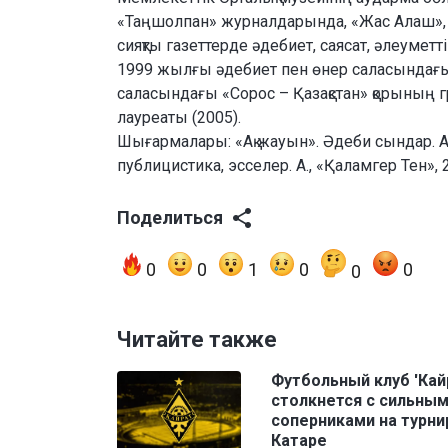
«Таңшолпан» журналдарында, «Жас Алаш», «Е
сияқты газеттерде әдебиет, саясат, әлеумет
1999 жылғы әдебиет пен өнер саласындағ
саласындағы «Сорос – Қазақстан» қорының
лауреаты (2005).
Шығармалары: «Ақ жауын». Әдеби сындар. А
публицистика, эсселер. А., «Қаламгер Тен», 
Поделиться
0
0
1
0
0
0
Читайте также
Футбольный клуб 'Кай
столкнется с сильны
соперниками на турни
Катаре