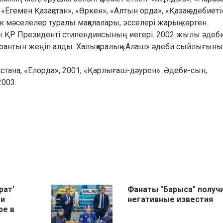
гемен Қазақстан», «Өркен», «Алтын орда», «Қазақ әдебиеті
тік мәселелер туралы мақалалары, эсселері жарық көрген.
ы ҚР Президенті стипендиясының иегері. 2002 жылы әдеб
 грантын жеңіп алды. Халықаралық «Алаш» әдеби сыйлығын
стана, «Елорда», 2001; «Қарлығаш-дәурен». Әдеби-сын,
2003.
рат'
Фанаты "Барыса" получ
ми
негативные известия
ре в