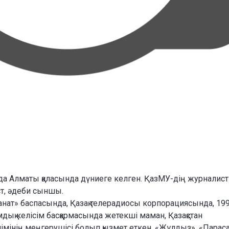
 Алматы қаласында дүниеге келген. ҚазМУ-дің журналист
т, әдеби сыншы.
нат» баспасында, Қазақ телерадиосы корпорациясында, 19
дық келісім басқармасында жетекші маман, Қазақстан
імінің меңгерушісі болып қызмет еткен. «Жұлдыз», «Параса