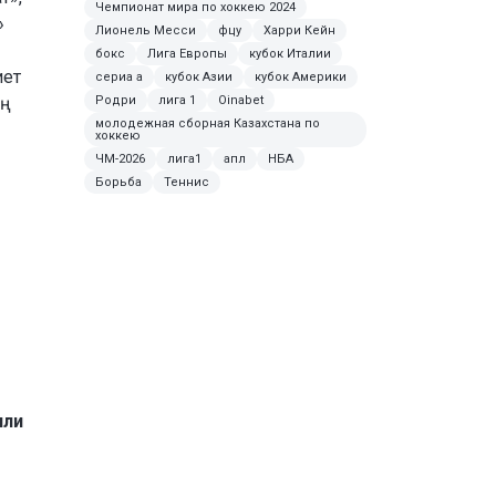
Чемпионат мира по хоккею 2024
»
Лионель Месси
фцу
Харри Кейн
бокс
Лига Европы
кубок Италии
иет
сериа а
кубок Азии
кубок Америки
Родри
лига 1
Oinabet
ың
молодежная сборная Казахстана по
хоккею
ЧМ-2026
лига1
апл
НБА
Борьба
Теннис
или