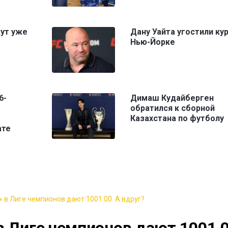
жут уже
Дану Уайта угостили ку
Нью-Йорке
6-
Димаш Кудайберген
обратился к сборной
Казахстана по футболу
ате
 в Лиге чемпионов дают 1001.00. А вдруг?