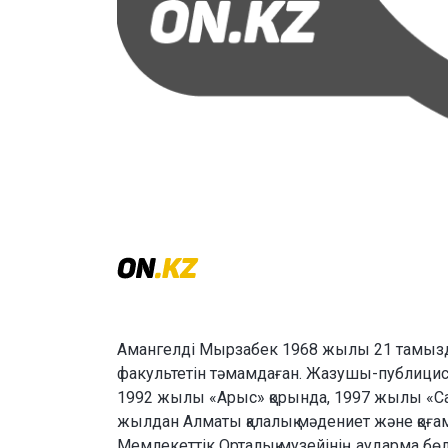
Амангелді Мырзабек 1968 жылы 21 тамызда
факультетін тәмамдаған. Жазушы-публицис
1992 жылы «Арыс» қорында, 1997 жылы «Са
жылдан Алматы қалалық мәдениет және қоғам
Мемлекеттік Орталық музейінің аударма бөл