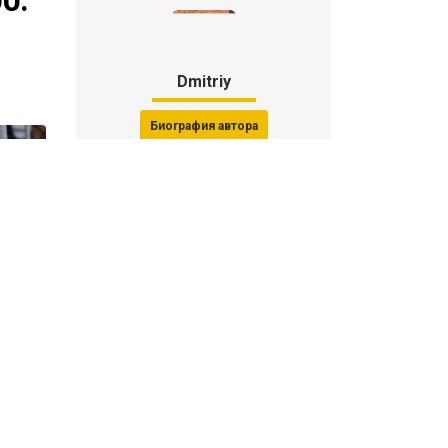
0.
Dmitriy
Биография автора
Последние статьи автора
31 июля 2026, 15:51
Последствия финала ЧМ-2026:
ФИФА начала расследование против
звезд