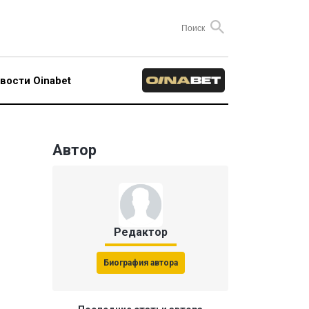
вости Oinabet
Автор
Редактор
Биография автора