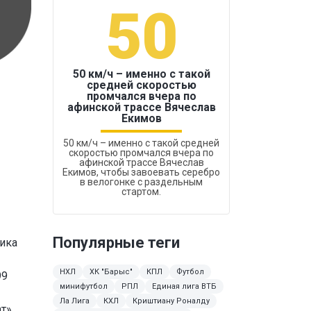
50
1
50 км/ч – именно с такой
средней скоростью
промчался вчера по
Бокс был узако
афинской трассе Вячеслав
Екимов
50 км/ч – именно с такой средней
скоростью промчался вчера по
афинской трассе Вячеслав
Екимов, чтобы завоевать серебро
в велогонке с раздельным
стартом.
Популярные теги
ика
НХЛ
ХК "Барыс"
КПЛ
Футбол
99
минифутбол
РПЛ
Единая лига ВТБ
Ла Лига
КХЛ
Криштиану Роналду
т»,