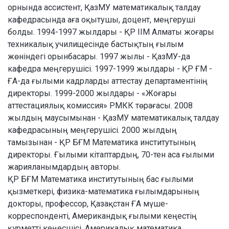
орнында ассистент, ҚазМУ математикалық талдау
кафедрасында аға оқытушы, доцент, меңгеруші
болды. 1994-1997 жылдары - ҚР ІІМ Алматы жоғары
техникалық училищесінде бастықтың ғылым
жөніндегі орынбасары. 1997 жылы - ҚазМУ-да
кафедра меңгерушісі. 1997-1999 жылдары - ҚР ҒМ -
ҒА-да ғылыми кадрларды аттестау департаментінің
директоры. 1999-2000 жылдары - «Жоғары
аттестациялық комиссия» РМКК төрағасы. 2008
жылдың маусымынан - ҚазМУ математикалық талдау
кафедрасының меңгерушісі. 2000 жылдың
тамызынан - ҚР БҒМ Математика институтының
директоры. Ғылыми кітаптардың, 70-тен аса ғылыми
жарияланымдардың авторы.
ҚР БҒМ Математика институтының бас ғылыми
қызметкері, физика-математика ғылымдарының
докторы, профессор, Қазақстан ҒА мүше-
корреспонденті, Американдық ғылыми кеңестің
құрметті кеңесшісі, Америкалық математика