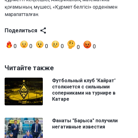
қоғамының мүшесі, «Құрмет белгісі» орденімен
марапатталған.
Поделиться
0
0
0
0
0
0
Читайте также
Футбольный клуб 'Кайрат'
столкнется с сильными
соперниками на турнире в
Катаре
Фанаты "Барыса" получили
негативные известия