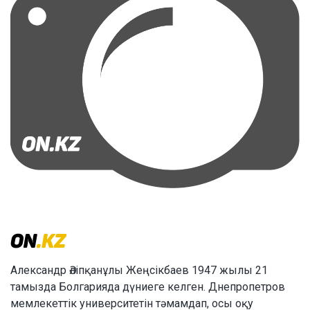
Александр Әліпқанұлы Жеңсікбаев 1947 жылы 21
тамызда Болгарияда дүниеге келген. Днепропетров
мемлекеттік университетін тәмамдап, осы оқу