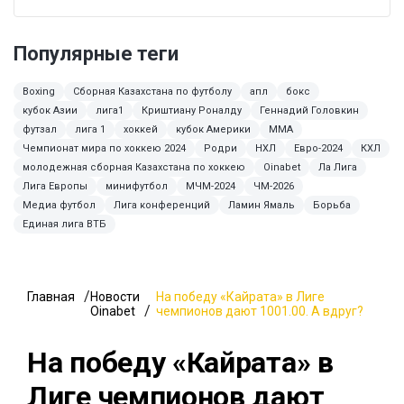
Популярные теги
Boxing
Сборная Казахстана по футболу
апл
бокс
кубок Азии
лига1
Криштиану Роналду
Геннадий Головкин
футзал
лига 1
хоккей
кубок Америки
MMA
Чемпионат мира по хоккею 2024
Родри
НХЛ
Евро-2024
КХЛ
молодежная сборная Казахстана по хоккею
Oinabet
Ла Лига
Лига Европы
минифутбол
МЧМ-2024
ЧМ-2026
Медиа футбол
Лига конференций
Ламин Ямаль
Борьба
Единая лига ВТБ
Главная
Новости
На победу «Кайрата» в Лиге
Oinabet
чемпионов дают 1001.00. А вдруг?
На победу «Кайрата» в
Лиге чемпионов дают