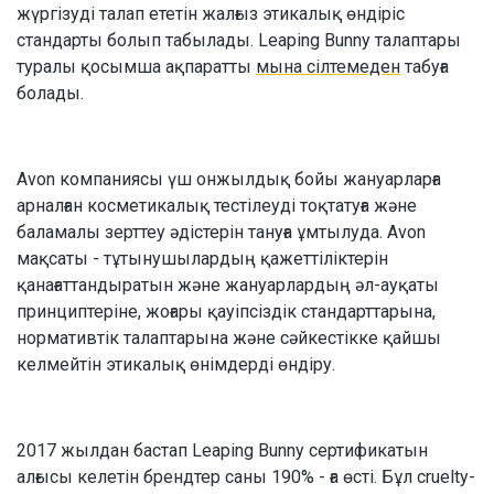
жүргізуді талап ететін жалғыз этикалық өндіріс
стандарты болып табылады. Leaping Bunny талаптары
туралы қосымша ақпаратты
мына сілтемеден
табуға
болады.
Avon компаниясы үш онжылдық бойы жануарларға
арналған косметикалық тестілеуді тоқтатуға және
баламалы зерттеу әдістерін тануға ұмтылуда. Avon
мақсаты - тұтынушылардың қажеттіліктерін
қанағаттандыратын және жануарлардың әл-ауқаты
принциптеріне, жоғары қауіпсіздік стандарттарына,
нормативтік талаптарына және сәйкестікке қайшы
келмейтін этикалық өнімдерді өндіру.
2017 жылдан бастап Leaping Bunny сертификатын
алғысы келетін брендтер саны 190% - ға өсті. Бұл cruelty-