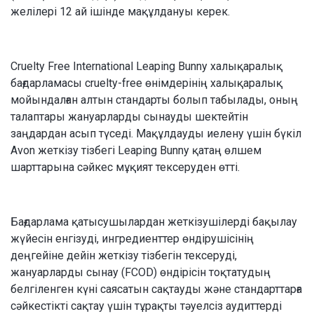
желілері 12 ай ішінде мақұлдануы керек.
Cruelty Free International Leaping Bunny халықаралық
бағдарламасы cruelty-free өнімдерінің халықаралық
мойындалған алтын стандарты болып табылады, оның
талаптары жануарларды сынауды шектейтін
заңдардан асып түседі. Мақұлдауды иелену үшін бүкіл
Avon жеткізу тізбегі Leaping Bunny қатаң өлшем
шарттарына сәйкес мұқият тексеруден өтті.
Бағдарлама қатысушылардан жеткізушілерді бақылау
жүйесін енгізуді, ингредиенттер өндірушісінің
деңгейіне дейін жеткізу тізбегін тексеруді,
жануарларды сынау (FCOD) өндірісін тоқтатудың
белгіленген күні саясатын сақтауды және стандарттарға
сәйкестікті сақтау үшін тұрақты тәуелсіз аудиттерді