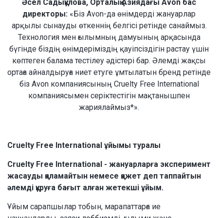
Әсел Садықұлова, Орталық Азиядағы Avon бас
директоры:
«Біз Avon-да өнімдерді жануарлар
арқылы сынауды өткеннің белгісі ретінде санаймыз.
Технология мен ғылымның дамуының арқасында
бүгінде біздің өнімдеріміздің қауіпсіздігін растау үшін
көптеген балама тестілеу әдістері бар. Әлемді жақсы
ортаға айналдыруға ниет етуге ұмтылатын бренд ретінде
біз Avon компаниясының Cruelty Free International
компаниясымен серіктестігін мақтанышпен
жариялаймыз*».
Cruelty Free International ұйымы туралы
Cruelty Free International - жануарларға эксперимент
жасауды қаламайтын немесе қажет деп таппайтын
әлемді құруға бағыт алған жетекші ұйым.
Ұйым сарапшылар тобын, марапаттарға ие