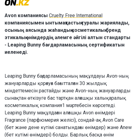
Avon компаниясы
Cruelty Free International
компаниясымен ынтымақтастық туралы жариялады,
осының аясында жаһандық косметикалық бренд
этикалық өнімдердің әлемге әйгілі алтын стандарты
- Leaping Bunny бағдарламасының сертификатын
иеленеді.
Leaping Bunny бағдарламасының мақұлдауы Avon-ның
жануарларды қорғауға бағытталған 30 жылдық
міндеттемесін растайды және Avon-ның жануарларды
сынақтан өткізуге бас тартқан алғашқы халықаралық
косметикалық компания1 мәртебесін көрсетеді.
Leaping Bunny мақұлдаған алғашқы Avon өнімдері
Fragrance (парфюмерия желісі), сондай-ақ Avon Care
(бет және дене күтімі санатындағы өнімдер) және Anew
(бет күтімі өнімдері) болды. Барлық басқа өнім