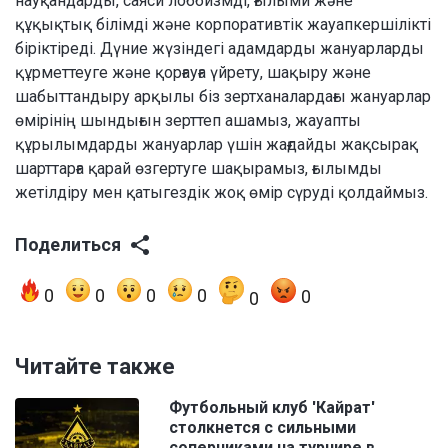
науқандарды, саяси лоббизмді, ғылыми және
құқықтық білімді және корпоративтік жауапкершілікті
біріктіреді. Дүние жүзіндегі адамдарды жануарларды
құрметтеуге және қорғауға үйрету, шақыру және
шабыттандыру арқылы біз зертханалардағы жануарлар
өмірінің шындығын зерттеп ашамыз, жауапты
құрылымдарды жануарлар үшін жағдайды жақсырақ
шарттарға қарай өзгертуге шақырамыз, ғылымды
жетілдіру мен қатыгездік жоқ өмір сүруді қолдаймыз.
Поделиться
0
0
0
0
0
0
Читайте также
Футбольный клуб 'Кайрат'
столкнется с сильными
соперниками на турнире в