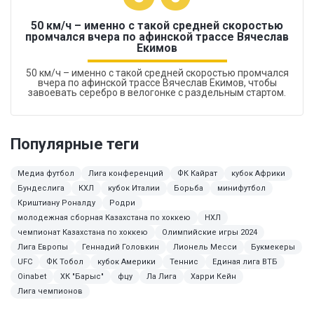
50 км/ч – именно с такой средней скоростью
промчался вчера по афинской трассе Вячеслав
Екимов
50 км/ч – именно с такой средней скоростью промчался
вчера по афинской трассе Вячеслав Екимов, чтобы
завоевать серебро в велогонке с раздельным стартом.
Популярные теги
Медиа футбол
Лига конференций
ФК Кайрат
кубок Африки
Бундеслига
КХЛ
кубок Италии
Борьба
минифутбол
Криштиану Роналду
Родри
молодежная сборная Казахстана по хоккею
НХЛ
чемпионат Казахстана по хоккею
Олимпийские игры 2024
Лига Европы
Геннадий Головкин
Лионель Месси
Букмекеры
UFC
ФК Тобол
кубок Америки
Теннис
Единая лига ВТБ
Oinabet
ХК "Барыс"
фцу
Ла Лига
Харри Кейн
Лига чемпионов