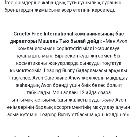
free өнімдеріне жаһандық тұтынушылық сұраныс
брендтердің жұмысына әсер ететінін көрсетеді.
Cruelty Free International компаниясының бас
директоры Мишель Тью былай дейді:
«Мен Avon
компаниясымен серіктестігімізді жариялауға
қуаныштымын. Бірлескен күш-жігермен біз
косметиканы жануарларда сынауды тоқтатуға
көмектесеміз. Leaping Bunny бағдарламасы арқылы
Fragrance, Avon Care және Anew желілерін мақұлдау
жаһандық Avon бренді үшін биік белес болып
табылады. Мен алдағы 12 айда өзара
ынтымақтастығымызды жалғастыруды және Avon
өнімдерінің барлық ассортиментінің мақұлдау алуын
асыға күтемін. Leaping Bunny отбасына қош келдіңіз!».