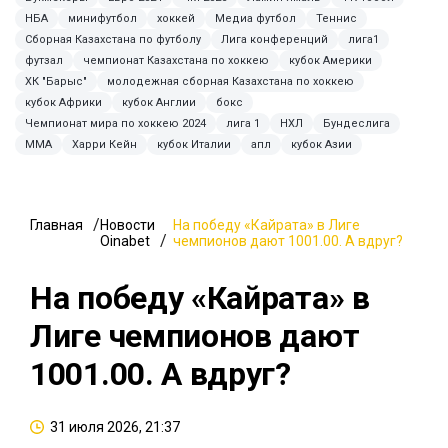
НБА
минифутбол
хоккей
Медиа футбол
Теннис
Сборная Казахстана по футболу
Лига конференций
лига1
футзал
чемпионат Казахстана по хоккею
кубок Америки
ХК "Барыс"
молодежная сборная Казахстана по хоккею
кубок Африки
кубок Англии
бокс
Чемпионат мира по хоккею 2024
лига 1
НХЛ
Бундеслига
ММА
Харри Кейн
кубок Италии
апл
кубок Азии
Главная
Новости
На победу «Кайрата» в Лиге
Oinabet
чемпионов дают 1001.00. А вдруг?
На победу «Кайрата» в
Лиге чемпионов дают
1001.00. А вдруг?
31 июля 2026, 21:37