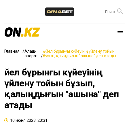
Главная
Алаш-
Әйел бұрынғы күйеуінің үйлену тойын
ақпарат
бұзып, қалыңдығын "ашына" деп атады
Әйел бұрынғы күйеуінің
үйлену тойын бұзып,
қалыңдығын "ашына" деп
атады
10 июня 2023, 20:31