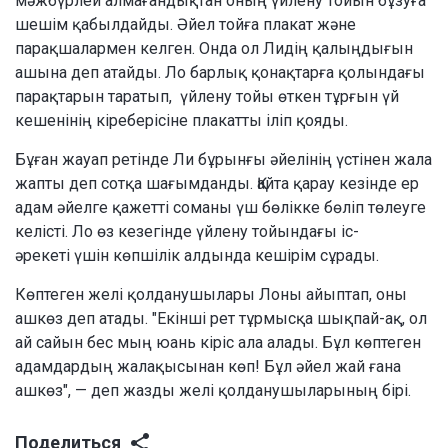
мәжбүрлей алмағандықтан оның үйлену тойын бұзуға
шешім қабылдайды. Әйел тойға плакат және
парақшалармен келген. Онда ол Лидің қалыңдығын
ашына деп атайды. Ло барлық қонақтарға қолындағы
парақтарын таратып, үйлену тойы өткен тұрғын үй
кешенінің кіреберісіне плакатты іліп қояды.
Бұған жауап ретінде Ли бұрынғы әйелінің үстінен жала
жапты деп сотқа шағымданды. Қайта қарау кезінде ер
адам әйелге қажетті соманы үш бөлікке бөліп төлеуге
келісті. Ло өз кезегінде үйлену тойындағы іс-
әрекеті үшін көпшілік алдында кешірім сұрады.
Көптеген желі қолданушылары Лоны айыптап, оны
ашкөз деп атады. "Екінші рет тұрмысқа шықпай-ақ, ол
ай сайын бес мың юань кіріс ала алады. Бұл көптеген
адамдардың жалақысынан көп! Бұл әйел жай ғана
ашкөз", — деп жазды желі қолданушыларының бірі.
Поделиться