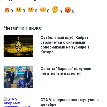
0
0
0
0
0
0
Читайте также
Футбольный клуб 'Кайрат'
столкнется с сильными
соперниками на турнире в
Катаре
Фанаты "Барыса" получили
негативные известия
GTA VI впервые покажут уже в
декабре