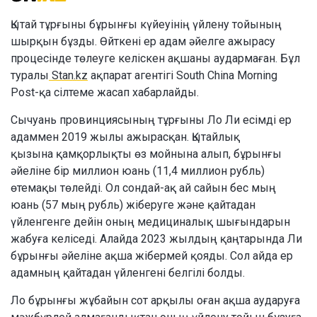
Қытай тұрғыны бұрынғы күйеуінің үйлену тойының
шырқын бұзды. Өйткені ер адам әйелге ажырасу
процесінде төлеуге келіскен ақшаны аудармаған. Бұл
туралы
Stan.kz
ақпарат агентігі South China Morning
Post-қа сілтеме жасап хабарлайды.
Сычуань провинциясының тұрғыны Ло Ли есімді ер
адаммен 2019 жылы ажырасқан. Қытайлық
қызына қамқорлықты өз мойнына алып, бұрынғы
әйеліне бір миллион юань (11,4 миллион рубль)
өтемақы төлейді. Ол сондай-ақ ай сайын бес мың
юань (57 мың рубль) жіберуге және қайтадан
үйленгенге дейін оның медициналық шығындарын
жабуға келіседі. Алайда 2023 жылдың қаңтарында Ли
бұрынғы әйеліне ақша жібермей қояды. Сол айда ер
адамның қайтадан үйленгені белгілі болды.
Ло бұрынғы жұбайын сот арқылы оған ақша аударуға