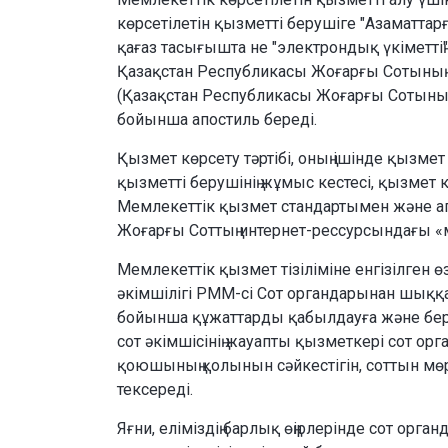
көрсетілетін қызметті берушіге "Азаматта
қағаз тасығышта не "электрондық үкіметті
Қазақстан Республикасы Жоғарғы Сотының 
(Қазақстан Республикасы Жоғарғы Сотының 
бойынша апостиль береді.
Қызмет көрсету тәртібі, оның ішінде қызме
қызметті берушінің жұмыс кестесі, қызмет к
Мемлекеттік қызмет стандартымен және а
Жоғарғы Соттың интернет-рессурсындағы «
Мемлекеттік қызмет тізіліміне енгізілген
әкімшілігі РММ-сі Сот органдарынан шыққ
бойынша құжаттарды қабылдауға және беруг
сот әкімшісінің жауапты қызметкері сот 
қоюшының қолынын сәйкестігін, соттын мөрта
тексереді.
Яғни, еліміздің барлық өңірлерінде сот орг