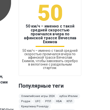
50
1
50 км/ч – именно с такой
средней скоростью
промчался вчера по
Бокс был узако
афинской трассе Вячеслав
Екимов
50 км/ч – именно с такой средней
скоростью промчался вчера по
афинской трассе Вячеслав
Екимов, чтобы завоевать серебро
в велогонке с раздельным
стартом.
ың
есми
Популярные теги
Олимпийские игры 2024
кубок Италии
Родри
UFC
РПЛ
НБА
КПЛ
Криштиану Роналду
тардың