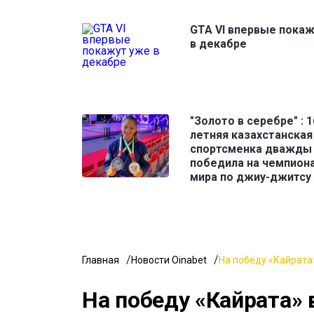
GTA VI впервые пока
в декабре
"Золото в серебре" : 1
летняя казахстанская
спортсменка дважды
победила на чемпион
мира по джиу-джитсу
Главная
Новости Oinabet
На победу «Кайрата»
На победу «Кайрата» 