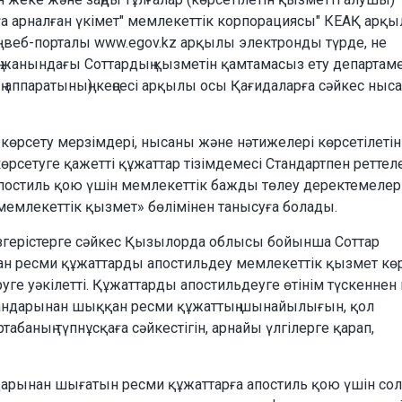
рға арналған үкімет" мемлекеттік корпорациясы" КЕАҚ арқ
ң" веб-порталы www.egov.kz арқылы электронды түрде, не
жанындағы Соттардың қызметін қамтамасыз ету департамен
аппаратының) кеңсесі арқылы осы Қағидаларға сәйкес ныс
т көрсету мерзімдері, нысаны және нәтижелері көрсетілетін
өрсетуге қажетті құжаттар тізімдемесі Стандартпен реттеле
постиль қою үшін мемлекеттік бажды төлеу деректемелер
мемлекеттік қызмет» бөлімінен танысуға болады.
 өзгерістерге сәйкес Қызылорда облысы бойынша Соттар
ан ресми құжаттарды апостильдеу мемлекеттік қызмет кө
е уәкілетті. Құжаттарды апостильдеуге өтінім түскеннен 
органдарынан шыққан ресми құжаттың шынайылығын, қол
баның түпнұсқаға сәйкестігін, арнайы үлгілерге қарап,
андарынан шығатын ресми құжаттарға апостиль қою үшін сол ө