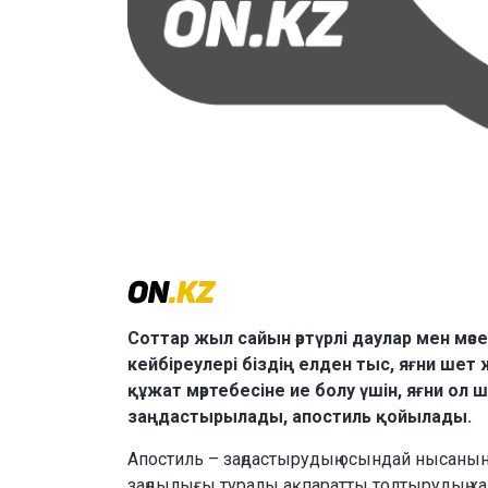
Соттар жыл сайын әртүрлі даулар мен м
кейбіреулері біздің елден тыс, яғни шет 
құжат мәртебесіне ие болу үшін, яғни о
заңдастырылады, апостиль қойылады.
Апостиль – заңдастырудың осындай нысанын
заңдылығы туралы ақпаратты толтырудың ха