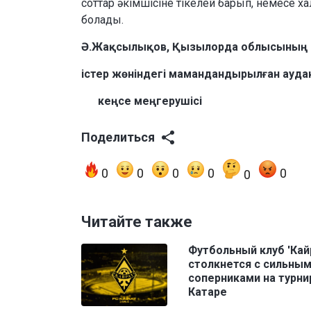
соттар әкімшісіне тікелей барып, немесе 
болады.
Ә.Жақсылықов, Қызылорда облысының
істер жөніндегі маманданды
кеңсе меңгерушісі
Поделиться
0
0
0
0
0
0
Читайте также
Футбольный клуб 'Кай
столкнется с сильны
соперниками на турни
Катаре