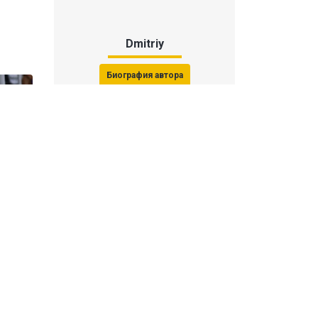
Dmitriy
Биография автора
Последние статьи автора
31 июля 2026, 15:51
Последствия финала ЧМ-2026:
ФИФА начала расследование против
звезд
31 июля 2026, 15:23