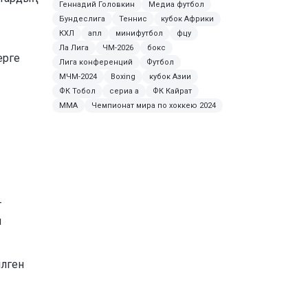
Геннадий Головкин
Медиа футбол
Бундеслига
Теннис
кубок Африки
КХЛ
апл
минифутбол
фцу
Ла Лига
ЧМ-2026
бокс
ерге
Лига конференций
Футбол
МЧМ-2024
Boxing
кубок Азии
ФК Тобол
сериа а
ФК Кайрат
MMA
Чемпионат мира по хоккею 2024
т
п
iлген