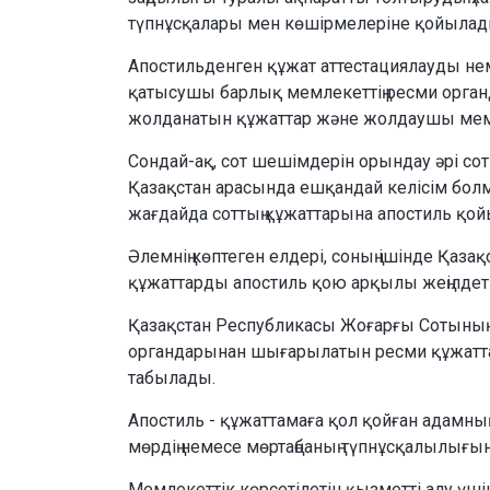
түпнұсқалары мен көшірмелеріне қойылад
Апостильденген құжат аттестациялауды не
қатысушы барлық мемлекеттің ресми орга
жолданатын құжаттар және жолдаушы мемлек
Сондай-ақ, сот шешімдерін орындау әрі со
Қазақстан арасында ешқандай келісім бол
жағдайда соттың құжаттарына апостиль қо
Әлемнің көптеген елдері, соның ішінде Қаз
құжаттарды апостиль қою арқылы жеңілдетіл
Қазақстан Республикасы Жоғарғы Сотының 
органдарынан шығарылатын ресми құжаттар
табылады.
Апостиль - құжаттамаға қол қойған адамның 
мөрдiң немесе мөртаңбаның түпнұсқалылығын
Мемлекеттік көрсетілетін қызметті алу үші