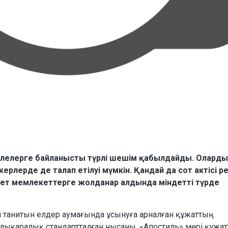
әселелерге байланысты түрлі шешім қабылдайды. Олард
жерлерде де талап етілуі мүмкін. Қандай да сот актісі р
л шет мемлекеттерге жолданар алдында міндетті түрде
 танитын елдер аумағында ұсынуға арналған құжаттың
лықаралық стандартталған нысаны. «Апостиль» мөрі құжат