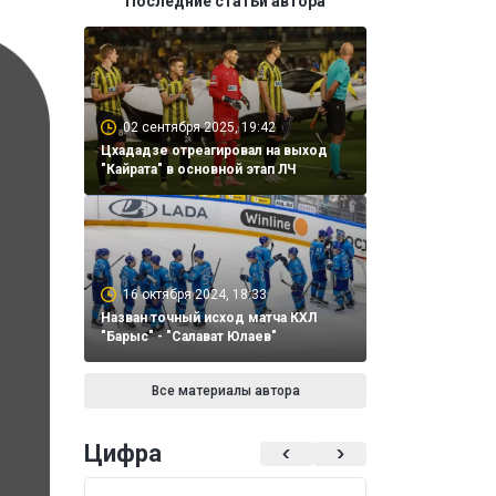
Последние статьи автора
02 сентября 2025, 19:42
Цхададзе отреагировал на выход
"Кайрата" в основной этап ЛЧ
16 октября 2024, 18:33
Назван точный исход матча КХЛ
"Барыс" - "Салават Юлаев"
Все материалы автора
Цифра