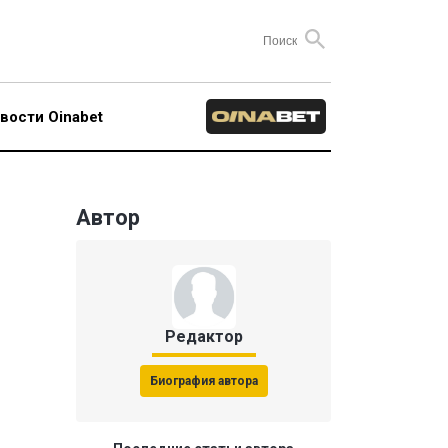
вости Oinabet
Автор
Редактор
Биография автора