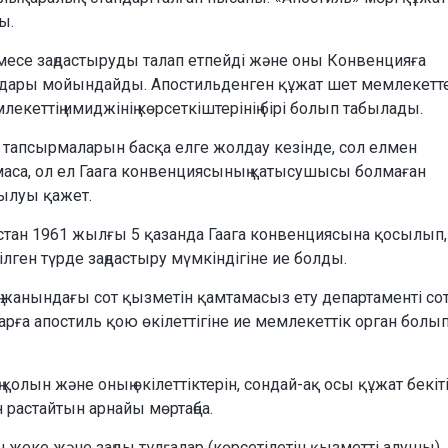
ы.
месе заңдастыруды талап етпейді және оны Конвенцияға
ндары мойындайды. Апостильденген құжат шет мемлекетт
еттің имиджінің көрсеткіштерінің бірі болып табылады.
т тапсырмаларын басқа елге жолдау кезінде, сол елмен
маса, ол ел Гаага конвенциясының қатысушысы болмаған
йылуы қажет.
ақстан 1961 жылғы 5 қазанда Гаага конвенциясына қосылып,
ген түрде заңдастыру мүмкіндігіне ие болды.
жанындағы сот қызметін қамтамасыз ету департаменті со
ға апостиль қою өкілеттігіне ие мемлекеттік орган болы
қолын және оның өкiлеттiктерiн, сондай-ақ осы құжат бекiт
 растайтын арнайы мөртаңба.
н жеке және заңды тұлғалар (көрсетілетін қызметті алушы)