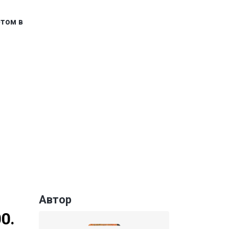
ртом в
Автор
0.