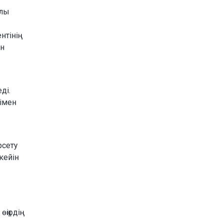
ылы
тінің
ан
ді.
імен
рсету
кейін
ңірдің