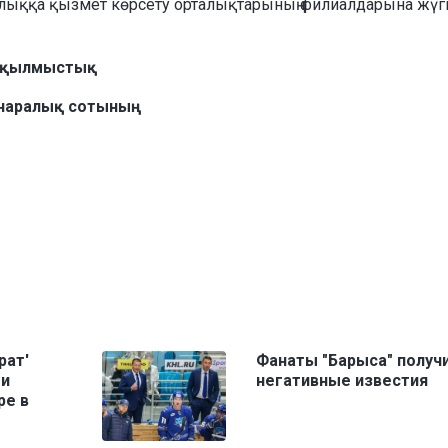
халыққа қызмет көрсету орталықтарының филиалдарына жүг
 қылмыстық
рылған ауданаралық сотының
рат'
Фанаты "Барыса" получ
ми
негативные известия
ре в