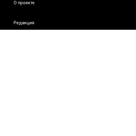
О проекте
Редакция
FAQ
Обратная связь
Для СМИ
Пользовательское соглашение
Для лиц
старше 18 лет