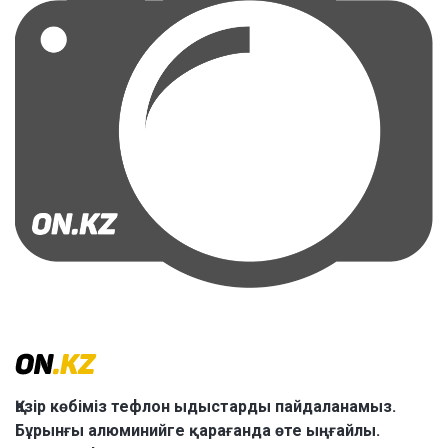
Қазір көбіміз тефлон ыдыстарды пайдаланамыз.
Бұрынғы алюминийге қарағанда өте ыңғайлы.