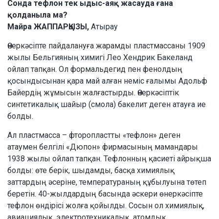
Сонда тефлон тек ыдыс-аяқ жасауда ғана
қолданыла ма?
Майра ЖАППАРҚЫЗЫ,
Атырау
Өнеркәсіпте пайдалануға жарамды пластмассаны 1909
жылы Бельгияның химигі Лео Хендрик Бакеланд
ойлап тапқан. Ол формальдегид пен фенолдың
қосындысынан қара май алған неміс ғалымы Адольф
Байердің жұмысын жалғастырды. Өнеркәсіптік
синтетикалық шайыр (смола) бакелит деген атауға ие
болды.
Ал пластмасса – фторопластты «тефлон» деген
атаумен белгілі «Дюпон» фирмасының мамандары
1938 жылы ойлап тапқан. Тефлонның қасиеті айрықша
болды: өте берік, шыдамды, басқа химиялық
заттардың әсеріне, температураның құбылуына төтеп
беретін. 40-жылдардың басында әскери өнеркәсіпте
тефлон өндірісі жолға қойылды. Сосын ол химиялық,
авиациялық, электротехникалық, атомдық,