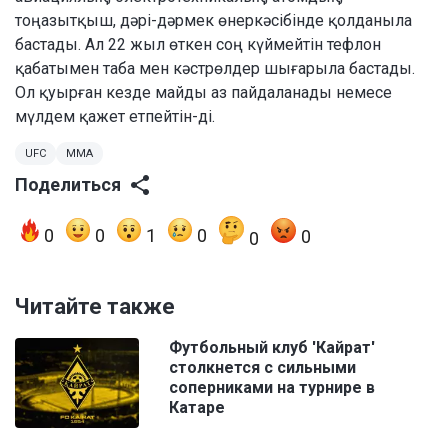
тоңазытқыш, дәрі-дәрмек өнеркәсібінде қолданыла
бастады. Ал 22 жыл өткен соң күймейтін тефлон
қабатымен таба мен кәстрөлдер шығарыла бастады.
Ол қуырған кезде майды аз пайдаланады немесе
мүлдем қажет етпейтін-ді.
UFC
MMA
Поделиться
0
0
1
0
0
0
Читайте также
Футбольный клуб 'Кайрат'
столкнется с сильными
соперниками на турнире в
Катаре