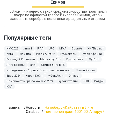
Екимов
50 км/ч – именно с такой средней скоростью промчался
вчера по афинской трассе Вячеслав Екимов, чтобы
завоевать серебро в велогонке с раздельным стартом.
Популярные теги
ЧМ-2026
лига 1
РПЛ
UFC
MMA
Борьба
ХК "Барыс"
лига1
Ла Лига
кубок Англии
Букмекеры
кубок Африки
Геннадий Головкин
Медиа футбол
Бундеслига
Футбол
Лига Европы
апл
Единая лига ВТБ
молодежная сборная Казахстана по хоккею
Ламин Ямаль
Евро-2024
Харри Кейн
кубок Азии
Oinabet
Чемпионат мира по хоккею 2024
кубок Италии
КПЛ
Родри
КХЛ
Главная
Новости
На победу «Кайрата» в Лиге
Oinabet
чемпионов дают 1001.00. А вдруг?