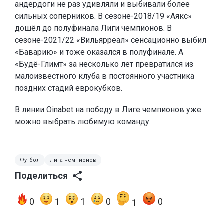
андердоги не раз удивляли и выбивали более
сильных соперников. В сезоне-2018/19 «Аякс»
дошёл до полуфинала Лиги чемпионов. В
сезоне-2021/22 «Вильярреал» сенсационно выбил
«Баварию» и тоже оказался в полуфинале. А
«Будё-Глимт» за несколько лет превратился из
малоизвестного клуба в постоянного участника
поздних стадий еврокубков.
В линии
Oinabet
на победу в Лиге чемпионов уже
можно выбрать любимую команду.
Футбол
Лига чемпионов
Поделиться
0
1
1
0
0
1