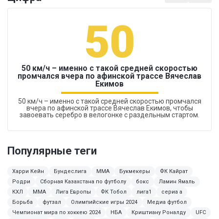
50
50 км/ч – именно с такой средней скоростью
промчался вчера по афинской трассе Вячеслав
Екимов
50 км/ч – именно с такой средней скоростью промчался
вчера по афинской трассе Вячеслав Екимов, чтобы
завоевать серебро в велогонке с раздельным стартом.
Популярные теги
Харри Кейн
Бундеслига
ММА
Букмекеры
ФК Кайрат
Родри
Сборная Казахстана по футболу
бокс
Ламин Ямаль
КХЛ
MMA
Лига Европы
ФК Тобол
лига1
сериа а
Борьба
футзал
Олимпийские игры 2024
Медиа футбол
Чемпионат мира по хоккею 2024
НБА
Криштиану Роналду
UFC