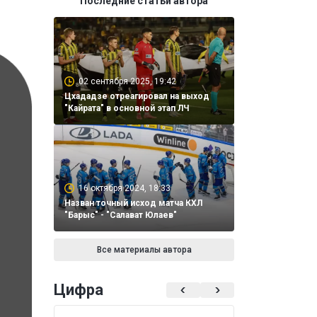
Последние статьи автора
02 сентября 2025, 19:42
Цхададзе отреагировал на выход
"Кайрата" в основной этап ЛЧ
16 октября 2024, 18:33
Назван точный исход матча КХЛ
"Барыс" - "Салават Юлаев"
Все материалы автора
Цифра