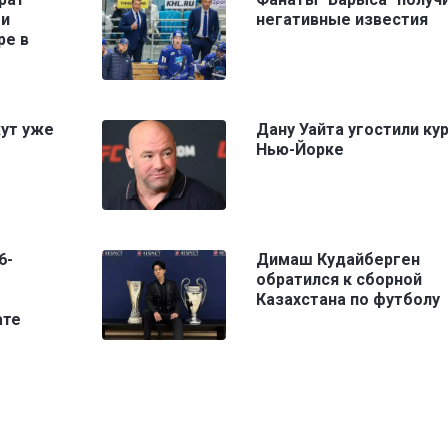
ми
негативные известия
ре в
жут уже
Дану Уайта угостили ку
Нью-Йорке
6-
Димаш Кудайберген
обратился к сборной
Казахстана по футболу
ате