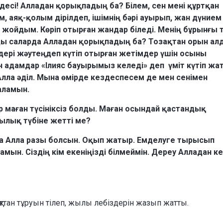
десі! Алладан қорықпадың ба? Білем, сен мені құртқан
, аяқ-қолым дірілдеп, ішімнің бәрі ауырып, жан дүнием
 жойдым. Көріп отырған жандар біледі. Менің бұрынғы 
ырды саларда Алладан қорықпадың ба? Тозақтан орын а
ері жәутеңдеп күтіп отырған жетімдер үшін осыны
 адамдар «Ілияс бауырымыз келеді» деп үміт күтіп жа
 Алла әділ. Мына өмірде кездеспесем де мен сенімен
аламын.
қыр маған түсініксіз болды. Маған осындай қастандық
лық түбіне жетті ме?
 Алла разы болсын. Оқып жатыр. Емделуге тырысып
ын. Сіздің кім екеніңізді білмеймін. Дереу Алладан к
ттан тұруын тілеп, жылы лебіздерін жазып жатты.