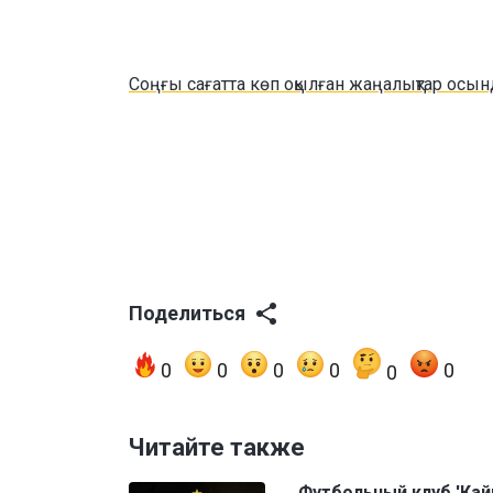
Соңғы сағатта көп оқылған жаңалықтар осын
Поделиться
0
0
0
0
0
0
Читайте также
Футбольный клуб 'Кай