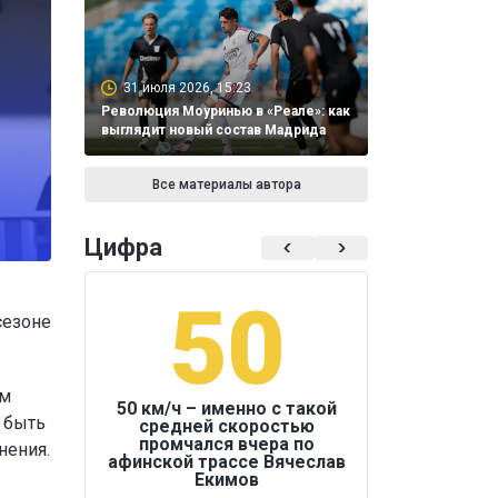
31 июля 2026, 15:23
Революция Моуринью в «Реале»: как
выглядит новый состав Мадрида
Все материалы автора
Цифра
50
1
сезоне
ам
50 км/ч – именно с такой
 быть
средней скоростью
промчался вчера по
нения.
Бокс был узако
афинской трассе Вячеслав
Екимов