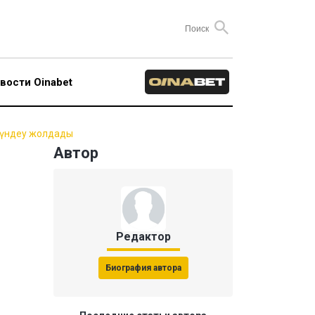
вости Oinabet
о үндеу жолдады
Автор
Редактор
Биография автора