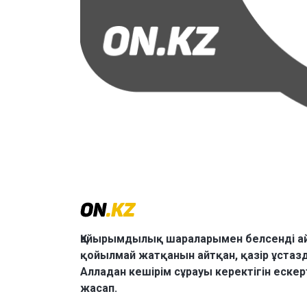
Қайырымдылық шараларымен белсенді ай
қойылмай жатқанын айтқан, қазір ұста
Алладан кешірім сұрауы керектігін ескер
жасап.