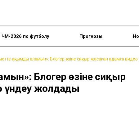
ЧМ-2026 по футболу
Прогнозы
Но
яметте ақымды аламын»: Блогер өзіне сиқыр жасаған адамға виде
амын»: Блогер өзіне сиқыр
о үндеу жолдады