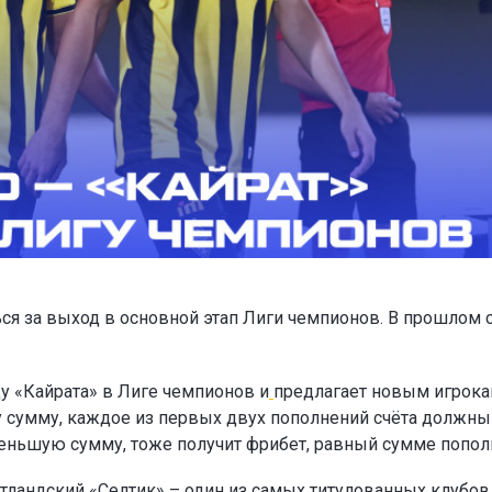
ся за выход в основной этап Лиги чемпионов. В прошлом 
у «Кайрата» в Лиге чемпионов и
предлагает новым игрок
ту сумму, каждое из первых двух пополнений счёта должны
а меньшую сумму, тоже получит фрибет, равный сумме попол
тландский «Селтик» – один из самых титулованных клубов