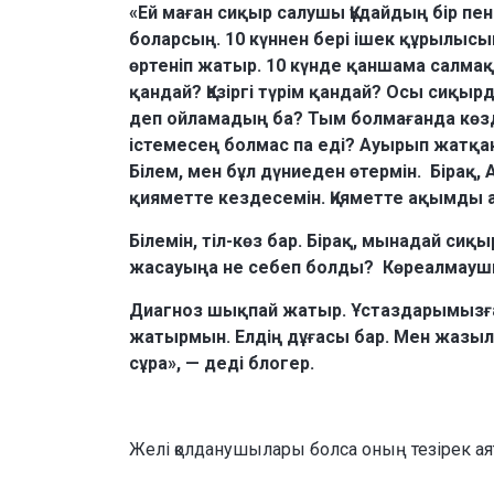
«Ей маған сиқыр салушы Құдайдың бір пен
боларсың. 10 күннен бері ішек құрылысым
өртеніп жатыр. 10 күнде қаншама салмақ
қандай? Қазіргі түрім қандай? Осы сиқ
деп ойламадың ба? Тым болмағанда көзд
істемесең болмас па еді? Ауырып жатқан
Білем, мен бұл дүниеден өтермін. Бірақ,
қияметте кездесемін. Қияметте ақымды 
Білемін, тіл-көз бар. Бірақ, мынадай си
жасауыңа не себеп болды? Көреалмаушы
Диагноз шықпай жатыр. Ұстаздарымызға
жатырмын. Елдің дұғасы бар. Мен жазылам
сұра», — деді блогер.
Желі қолданушылары болса оның тезірек аяқ