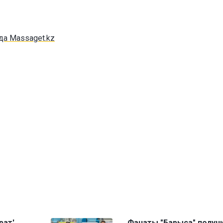
да Massaget.kz
рат'
Фанаты "Барыса" получ