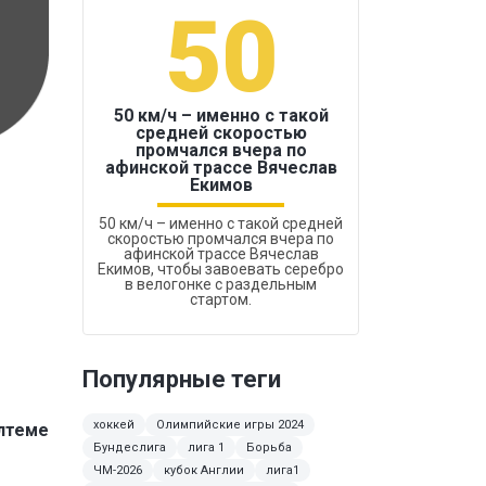
50
1
50 км/ч – именно с такой
средней скоростью
промчался вчера по
Бокс был узако
афинской трассе Вячеслав
Екимов
50 км/ч – именно с такой средней
скоростью промчался вчера по
афинской трассе Вячеслав
Екимов, чтобы завоевать серебро
в велогонке с раздельным
стартом.
Популярные теги
хоккей
Олимпийские игры 2024
ілтеме
Бундеслига
лига 1
Борьба
ЧМ-2026
кубок Англии
лига1