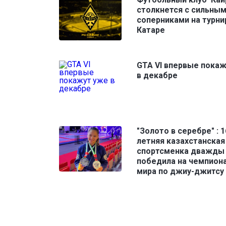
столкнется с сильны
соперниками на турни
Катаре
GTA VI впервые пока
в декабре
"Золото в серебре" : 1
летняя казахстанская
спортсменка дважды
победила на чемпион
мира по джиу-джитсу