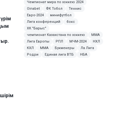
Чемпионат мира по хоккею 2024
Oinabet
ФК Тобол
Теннис
Евро-2024
минифутбол
түрім
Лига конференций
бокс
лдым
ХК "Барыс"
чемпионат Казахстана по хоккею
MMA
тыр.
Лига Европы
РПЛ
МЧМ-2024
НХЛ
КХЛ
ММА
Букмекеры
Ла Лига
Родри
Единая лига ВТБ
НБА
ешірім