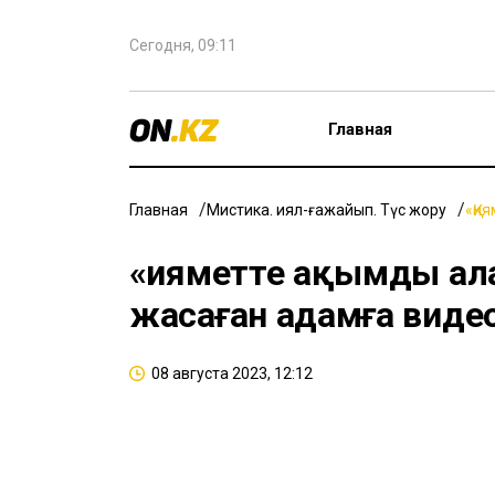
Сегодня, 09:11
Главная
Главная
Мистика. Қиял-ғажайып. Түс жору
«Қи
«Қияметте ақымды ал
жасаған адамға виде
08 августа 2023, 12:12