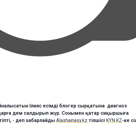
налысатын Ілияс есімді блогер сырқатына диагноз
здарға дем салдырып жүр. Сонымен қатар сиқыршыға
тіпті, - деп хабарлайды
Alashainasy.kz
тілшісі
KYN.KZ
-ке с