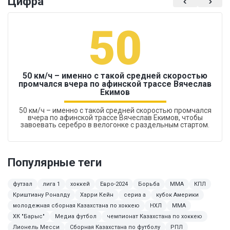
Цифра
50
50 км/ч – именно с такой средней скоростью
промчался вчера по афинской трассе Вячеслав
Екимов
50 км/ч – именно с такой средней скоростью промчался
вчера по афинской трассе Вячеслав Екимов, чтобы
завоевать серебро в велогонке с раздельным стартом.
Популярные теги
футзал
лига 1
хоккей
Евро-2024
Борьба
ММА
КПЛ
Криштиану Роналду
Харри Кейн
сериа а
кубок Америки
молодежная сборная Казахстана по хоккею
НХЛ
MMA
ХК "Барыс"
Медиа футбол
чемпионат Казахстана по хоккею
Лионель Месси
Сборная Казахстана по футболу
РПЛ