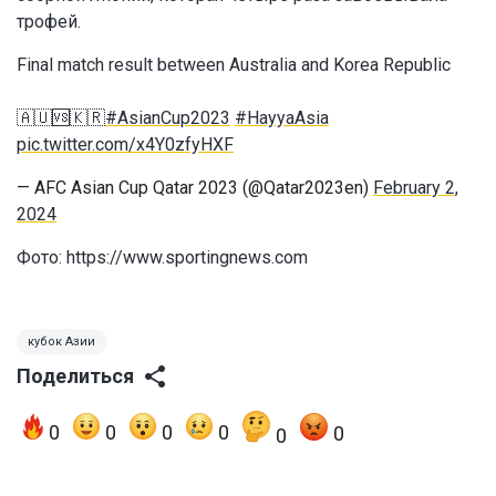
трофей.
Final match result between Australia and Korea Republic
🇦🇺🆚🇰🇷
#AsianCup2023
#HayyaAsia
pic.twitter.com/x4Y0zfyHXF
— AFC Asian Cup Qatar 2023 (@Qatar2023en)
February 2,
2024
Фото: https://www.sportingnews.com
кубок Азии
Поделиться
0
0
0
0
0
0