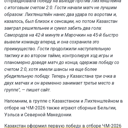
отпраздновала победу на выезде против Лихтенштейна
с итоговым счетом 2:0. Гости начали матч не лучшим
образом: Лихтенштейн нанес два удара по воротам и,
казалось, был близок к сенсации, но потом Казахстан
заиграл решительнее и сумел забить два гола:
Самородов на 42-й минуте и Марочкин на 45-й быстро
вывели команду вперед, и она сохранила это
преимущество. Гости продолжили наступательную
тактику и во втором тайме, контролируя ход игры и
планомерно доведя матч до конца, одержав победу со
счетом 2:0, хотя имели шансы на еще более
убедительную победу. Теперь у Казахстана три очка в
двух матчах и он временно занимает третье место в
группе", — пишет сайт.
Напомним, в группе с Казахстаном и Лихтенштейном в
отборе на ЧМ-2026 также играют сборные Бельгии,
Уэльса и Северной Македонии.
Казахстан оформил первую победу в отборе ЧМ-2026