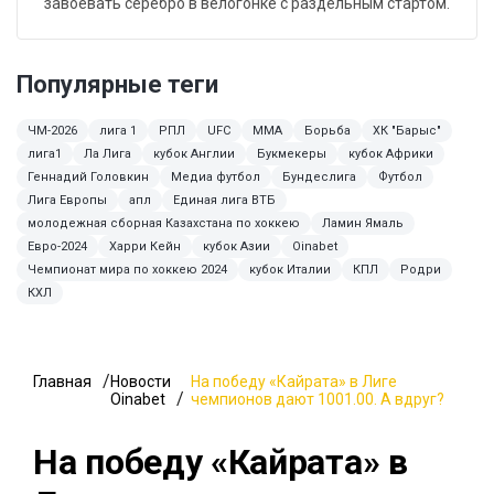
завоевать серебро в велогонке с раздельным стартом.
Популярные теги
ЧМ-2026
лига 1
РПЛ
UFC
MMA
Борьба
ХК "Барыс"
лига1
Ла Лига
кубок Англии
Букмекеры
кубок Африки
Геннадий Головкин
Медиа футбол
Бундеслига
Футбол
Лига Европы
апл
Единая лига ВТБ
молодежная сборная Казахстана по хоккею
Ламин Ямаль
Евро-2024
Харри Кейн
кубок Азии
Oinabet
Чемпионат мира по хоккею 2024
кубок Италии
КПЛ
Родри
КХЛ
Главная
Новости
На победу «Кайрата» в Лиге
Oinabet
чемпионов дают 1001.00. А вдруг?
На победу «Кайрата» в