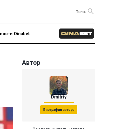
вости Oinabet
Автор
Dmitriy
Биография автора