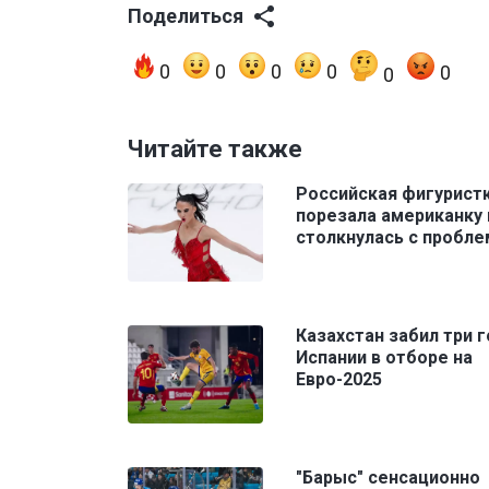
Поделиться
0
0
0
0
0
0
Читайте также
Российская фигурист
порезала американку 
столкнулась с пробл
Казахстан забил три г
Испании в отборе на
Евро-2025
"Барыс" сенсационно