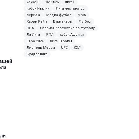
хоккей
ЧМ-2026
лига1
кубок Италии
Лига чемпионов
сериа а
Медиа футбол
MMA
Харри Кейн
Букмекеры
Футбол
НБА
Сборная Казахстана по футболу
Ла Лига
РПЛ
кубок Африки
Евро-2024
Лига Европы
Лионель Месси
UFC
КХЛ
Бундеслига
ывшей
ола
али