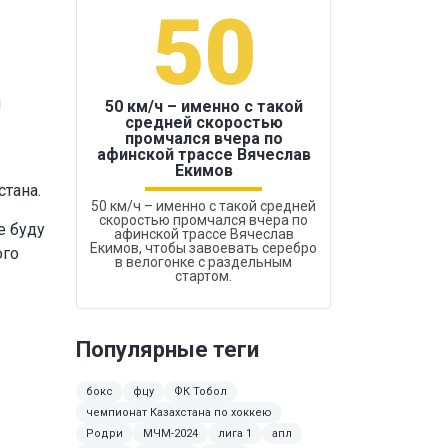
50
1
й
50 км/ч – именно с такой
средней скоростью
промчался вчера по
Бокс был узако
афинской трассе Вячеслав
Екимов
стана.
50 км/ч – именно с такой средней
скоростью промчался вчера по
е буду
афинской трассе Вячеслав
Екимов, чтобы завоевать серебро
ого
в велогонке с раздельным
стартом.
Популярные теги
бокс
фцу
ФК Тобол
чемпионат Казахстана по хоккею
Родри
МЧМ-2024
лига 1
апл