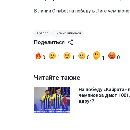
В линии
Oinabet
на победу в Лиге чемпион
Футбол
Лига чемпионов
Поделиться
0
1
1
0
0
1
Читайте также
На победу «Кайрата» 
чемпионов дают 1001.
вдруг?