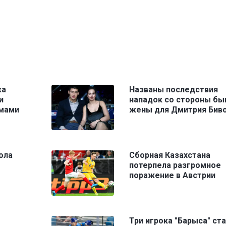
ка
Названы последствия
и
нападок со стороны б
емами
жены для Дмитрия Бив
ола
Сборная Казахстана
потерпела разгромное
поражение в Австрии
Три игрока "Барыса" ст