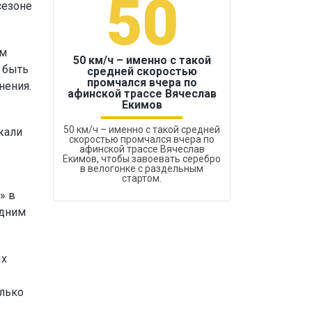
50
1
сезоне
ам
50 км/ч – именно с такой
 быть
средней скоростью
промчался вчера по
нения.
Бокс был узако
афинской трассе Вячеслав
Екимов
50 км/ч – именно с такой средней
жали
скоростью промчался вчера по
афинской трассе Вячеслав
Екимов, чтобы завоевать серебро
в велогонке с раздельным
стартом.
» в
одним
ых
олько