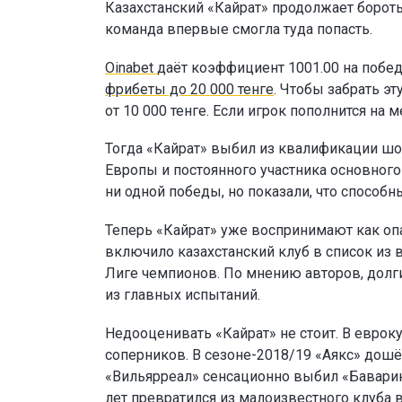
Казахстанский «Кайрат» продолжает бороть
команда впервые смогла туда попасть.
Oinabet
даёт коэффициент 1001.00 на побед
фрибеты до 20 000 тенге
. Чтобы забрать э
от 10 000 тенге. Если игрок пополнится н
Тогда «Кайрат» выбил из квалификации шо
Европы и постоянного участника основног
ни одной победы, но показали, что способн
Теперь «Кайрат» уже воспринимают как опа
включило казахстанский клуб в список из 
Лиге чемпионов. По мнению авторов, долг
из главных испытаний.
Недооценивать «Кайрат» не стоит. В еврок
соперников. В сезоне-2018/19 «Аякс» дошё
«Вильярреал» сенсационно выбил «Баварию
лет превратился из малоизвестного клуба 