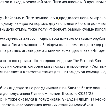
ся за выход в основной этап Лиги чемпионов. В прошлом 
у «Кайрата» в Лиге чемпионов и
предлагает новым игрок
ту сумму, каждое из первых двух пополнений счёта должны
а меньшую сумму, тоже получит фрибет, равный сумме попол
тландский «Селтик» – один из самых титулованных клубов
о этапа Лиги чемпионов. В общем этапе алматинцы не одер
ы на равных играть даже с такими командами, как «Интер».
сного соперника. Шотландское издание The Scottish Sun
восьми команд, которые могут создать проблемы «Селтику
ий перелёт в Казахстан станет для шотландской команды 
убках андердоги не раз удивляли и выбивали более сильн
л до полуфинала Лиги чемпионов. В сезоне-2021/22
» и тоже оказался в полуфинале. А «Будё-Глимт» за неск
в постоянного участника поздних стадий еврокубков.