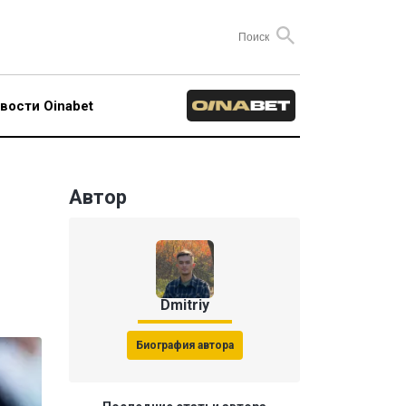
вости Oinabet
Автор
Dmitriy
Биография автора