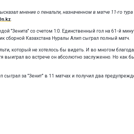
сказал мнение о пенальти, назначенном в матче 11-го тура
On.kz
.
ой "Зенита" со счетом 1:0. Единственный гол на 61-й мину
тник сборной Казахстана Нуралы Алип сыграл полный матч.
альти, который не хотелось бы видеть. И во многом благод
тя выиграл во встрече он абсолютно заслуженно. Но как б
п сыграл за "Зенит" в 11 матчах и получил два предупрежд