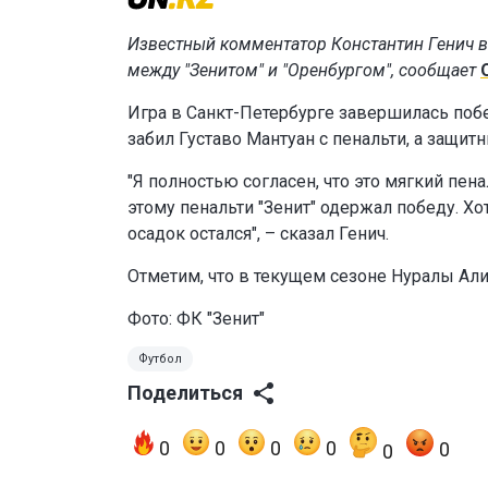
Известный комментатор Константин Генич вы
между "Зенитом" и "Оренбургом", сообщает
Игра в Санкт-Петербурге завершилась побед
забил Густаво Мантуан с пенальти, а защи
"Я полностью согласен, что это мягкий пен
этому пенальти "Зенит" одержал победу. Хо
осадок остался", – сказал Генич.
Отметим, что в текущем сезоне Нуралы Али
Фото:
ФК "Зенит"
Футбол
Поделиться
0
0
0
0
0
0