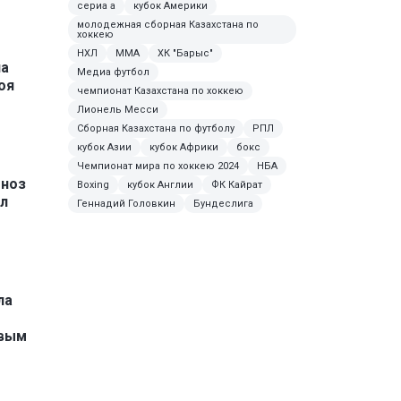
сериа а
кубок Америки
молодежная сборная Казахстана по
хоккею
НХЛ
MMA
ХК "Барыс"
ла
Медиа футбол
оя
чемпионат Казахстана по хоккею
Лионель Месси
Сборная Казахстана по футболу
РПЛ
кубок Азии
кубок Африки
бокс
Чемпионат мира по хоккею 2024
НБА
гноз
Boxing
кубок Англии
ФК Кайрат
ол
Геннадий Головкин
Бундеслига
ла
евым