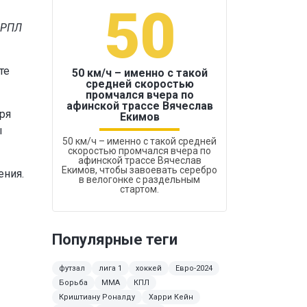
50
1
 РПЛ
те
50 км/ч – именно с такой
средней скоростью
промчался вчера по
Бокс был узако
афинской трассе Вячеслав
аря
Екимов
ы
50 км/ч – именно с такой средней
скоростью промчался вчера по
афинской трассе Вячеслав
Екимов, чтобы завоевать серебро
ения.
в велогонке с раздельным
стартом.
Популярные теги
футзал
лига 1
хоккей
Евро-2024
Борьба
ММА
КПЛ
Криштиану Роналду
Харри Кейн