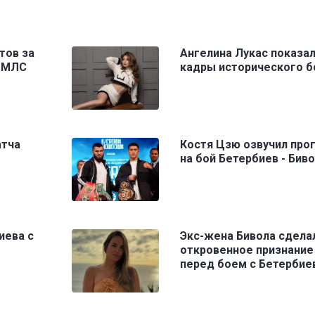
тов за
Ангелина Лукас показа
а МЛС
кадры исторического б
атча
Костя Цзю озвучил про
на бой Бетербиев - Бив
иева с
Экс-жена Бивола сдела
откровенное признание
перед боем с Бетерби