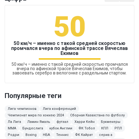
50
50 км/ч – именно с такой средней скоростью
промчался вчера по афинской трассе Вячеслав
Екимов
50 км/ч – именно с такой средней скоростью промчался
вчера по афинской трассе Вячеслав Екимов, чтобы
завоевать серебро в велогонке с раздельным стартом.
Популярные теги
Лига чемпионов
Лига конференций
Чемпионат мира по хоккею 2024
Сборная Казахстана по футболу
Ла Лига
Ламин Ямаль
футзал
Харри Кейн
Букмекеры
ММА
Бундеслига
кубок Англии
ФК Тобол
КПЛ
РПЛ
Родри
Boxing
НБА
Теннис
ФК Кайрат
сериа а