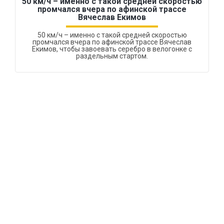
50 км/ч – именно с такой средней скоростью
промчался вчера по афинской трассе
Вячеслав Екимов
50 км/ч – именно с такой средней скоростью
промчался вчера по афинской трассе Вячеслав
Екимов, чтобы завоевать серебро в велогонке с
раздельным стартом.