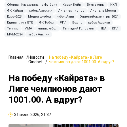
Сборная Казахстана по футболу
Харри Кейн
Букмекеры
НХЛ
ФК Кайрат
кубок Америки
Лига чемпионов
Лионель Месси
Евро-2024
Медиа футбол
кубок Азии
Олимпийские игры 2024
Единая лига ВТБ
ФК Тобол
РПЛ
Boxing
кубок Африки
Теннис
ММА
минифутбол
Геннадий Головкин
НБА
КПЛ
МЧМ-2024
кубок Англии
Главная
Новости
На победу «Кайрата» в Лиге
Oinabet
чемпионов дают 1001.00. А вдруг?
На победу «Кайрата» в
Лиге чемпионов дают
1001.00. А вдруг?
31 июля 2026, 21:37