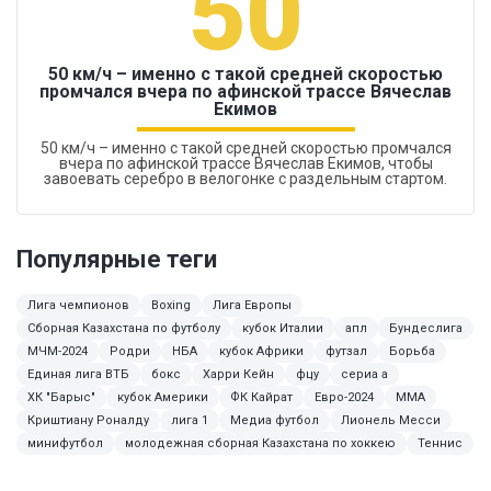
50
50 км/ч – именно с такой средней скоростью
промчался вчера по афинской трассе Вячеслав
Екимов
50 км/ч – именно с такой средней скоростью промчался
вчера по афинской трассе Вячеслав Екимов, чтобы
завоевать серебро в велогонке с раздельным стартом.
Популярные теги
Лига чемпионов
Boxing
Лига Европы
Сборная Казахстана по футболу
кубок Италии
апл
Бундеслига
МЧМ-2024
Родри
НБА
кубок Африки
футзал
Борьба
Единая лига ВТБ
бокс
Харри Кейн
фцу
сериа а
ХК "Барыс"
кубок Америки
ФК Кайрат
Евро-2024
MMA
Криштиану Роналду
лига 1
Медиа футбол
Лионель Месси
минифутбол
молодежная сборная Казахстана по хоккею
Теннис