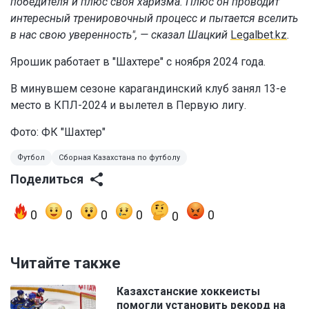
победителя и плюс своя харизма. Плюс он проводит
интересный тренировочный процесс и пытается вселить
в нас свою уверенность", — сказал Шацкий
Legalbet.kz
.
Ярошик работает в "Шахтере" с ноября 2024 года.
В минувшем сезоне карагандинский клуб занял 13-е
место в КПЛ-2024 и вылетел в Первую лигу.
Фото:
ФК "Шахтер"
Футбол
Сборная Казахстана по футболу
Поделиться
0
0
0
0
0
0
Читайте также
Казахстанские хоккеисты
помогли установить рекорд на