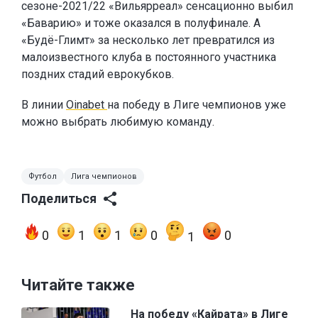
сезоне-2021/22 «Вильярреал» сенсационно выбил
«Баварию» и тоже оказался в полуфинале. А
«Будё-Глимт» за несколько лет превратился из
малоизвестного клуба в постоянного участника
поздних стадий еврокубков.
В линии
Oinabet
на победу в Лиге чемпионов уже
можно выбрать любимую команду.
Футбол
Лига чемпионов
Поделиться
0
1
1
0
0
1
Читайте также
На победу «Кайрата» в Лиге