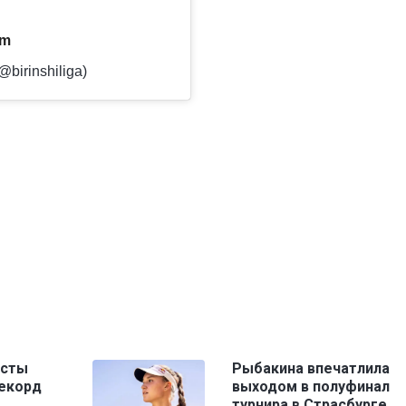
am
birinshiliga)
исты
Рыбакина впечатлила
рекорд
выходом в полуфинал
турнира в Страсбурге