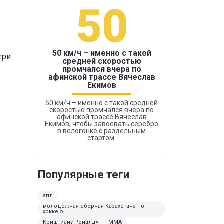
50
1
50 км/ч – именно с такой
три
средней скоростью
промчался вчера по
Бокс был узако
афинской трассе Вячеслав
Екимов
50 км/ч – именно с такой средней
скоростью промчался вчера по
афинской трассе Вячеслав
Екимов, чтобы завоевать серебро
в велогонке с раздельным
стартом.
Популярные теги
апл
молодежная сборная Казахстана по
хоккею
Криштиану Роналду
ММА