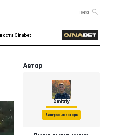
вости Oinabet
Автор
Dmitriy
Биография автора