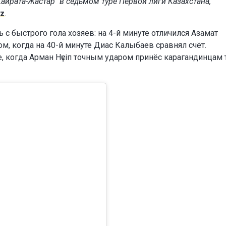
Кайрата-Жастар" в седьмом туре Первой лиги Казахстана,
kz
.
 с быстрого гола хозяев: на 4-й минуте отличился Азамат
м, когда на 40-й минуте Диас Калыбаев сравнял счёт.
 когда Арман Нүсіп точным ударом принёс карагандинцам 