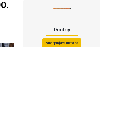
0.
Dmitriy
Биография автора
Последние статьи автора
31 июля 2026, 15:51
Последствия финала ЧМ-2026:
ФИФА начала расследование против
звезд