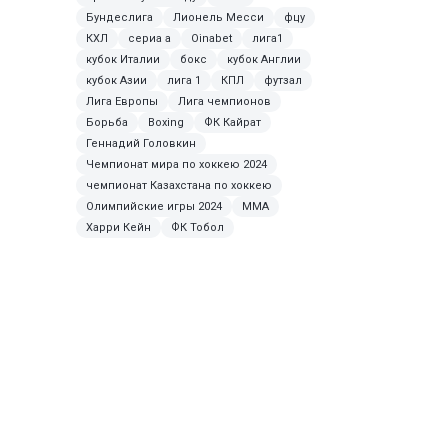
Бундеслига
Лионель Месси
фцу
КХЛ
сериа а
Oinabet
лига1
кубок Италии
бокс
кубок Англии
кубок Азии
лига 1
КПЛ
футзал
Лига Европы
Лига чемпионов
Борьба
Boxing
ФК Кайрат
Геннадий Головкин
Чемпионат мира по хоккею 2024
чемпионат Казахстана по хоккею
Олимпийские игры 2024
MMA
Харри Кейн
ФК Тобол