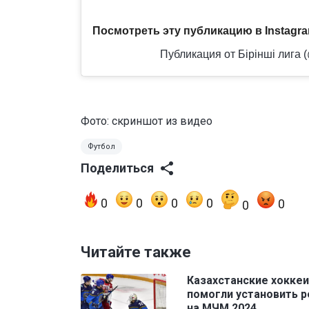
Посмотреть эту публикацию в Instagr
Публикация от Бірінші лига (@
Фото: скриншот из видео
Футбол
Поделиться
0
0
0
0
0
0
Читайте также
Казахстанские хокке
помогли установить 
на МЧМ 2024