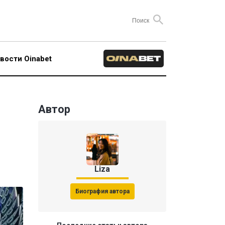
вости Oinabet
Автор
Liza
Биография автора