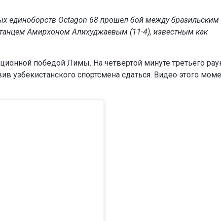
ных единоборств Octagon 68 прошел бой между бразильским
танцем Амирхоном Алихуджаевым (11-4), известным как
ционной победой Лимы. На четвертой минуте третьего рау
ив узбекистанского спортсмена сдаться. Видео этого мом