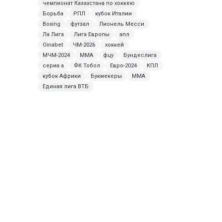
чемпионат Казахстана по хоккею
Борьба
РПЛ
кубок Италии
Boxing
футзал
Лионель Месси
Ла Лига
Лига Европы
апл
Oinabet
ЧМ-2026
хоккей
МЧМ-2024
ММА
фцу
Бундеслига
сериа а
ФК Тобол
Евро-2024
КПЛ
кубок Африки
Букмекеры
MMA
Единая лига ВТБ