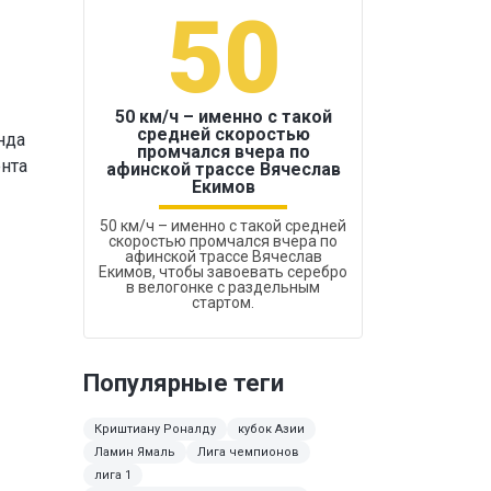
50
1
50 км/ч – именно с такой
средней скоростью
нда
промчался вчера по
Бокс был узако
ента
афинской трассе Вячеслав
Екимов
50 км/ч – именно с такой средней
скоростью промчался вчера по
афинской трассе Вячеслав
Екимов, чтобы завоевать серебро
в велогонке с раздельным
стартом.
Популярные теги
Криштиану Роналду
кубок Азии
Ламин Ямаль
Лига чемпионов
лига 1