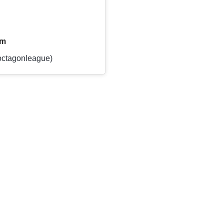
am
ctagonleague)