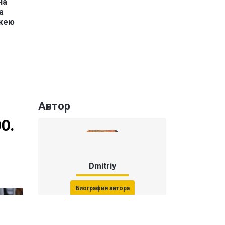
ча
а
кею
Автор
0.
Dmitriy
Биография автора
Последние статьи автора