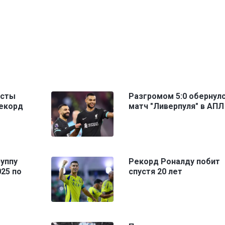
исты
Разгромом 5:0 обернул
рекорд
матч "Ливерпуля" в АПЛ
уппу
Рекорд Роналду побит
25 по
спустя 20 лет