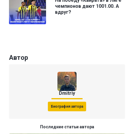
На победу «Кайрата» в Лиге
чемпионов дают 1001.00. А
вдруг?
Автор
Dmitriy
Биография автора
Последние статьи автора