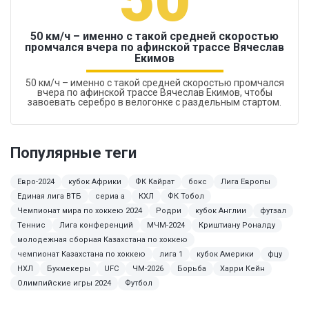
50 км/ч – именно с такой средней скоростью
промчался вчера по афинской трассе Вячеслав
Екимов
50 км/ч – именно с такой средней скоростью промчался
вчера по афинской трассе Вячеслав Екимов, чтобы
завоевать серебро в велогонке с раздельным стартом.
Популярные теги
Евро-2024
кубок Африки
ФК Кайрат
бокс
Лига Европы
Единая лига ВТБ
сериа а
КХЛ
ФК Тобол
Чемпионат мира по хоккею 2024
Родри
кубок Англии
футзал
Теннис
Лига конференций
МЧМ-2024
Криштиану Роналду
молодежная сборная Казахстана по хоккею
чемпионат Казахстана по хоккею
лига 1
кубок Америки
фцу
НХЛ
Букмекеры
UFC
ЧМ-2026
Борьба
Харри Кейн
Олимпийские игры 2024
Футбол