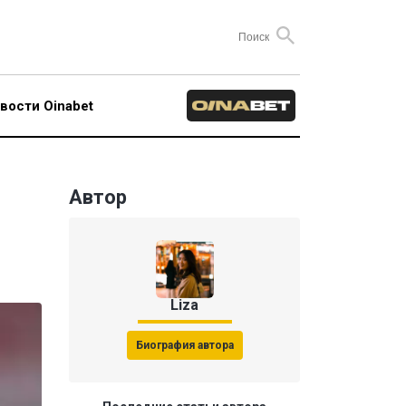
вости Oinabet
Автор
Liza
Биография автора