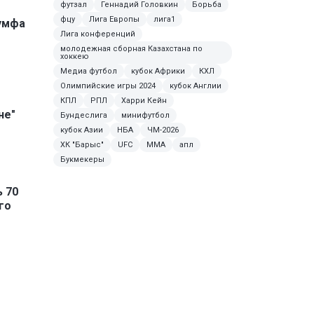
футзал
Геннадий Головкин
Борьба
фцу
Лига Европы
лига1
умфа
Лига конференций
молодежная сборная Казахстана по
хоккею
Медиа футбол
кубок Африки
КХЛ
Олимпийские игры 2024
кубок Англии
КПЛ
РПЛ
Харри Кейн
не"
Бундеслига
минифутбол
кубок Азии
НБА
ЧМ-2026
ХК "Барыс"
UFC
ММА
апл
Букмекеры
 70
го