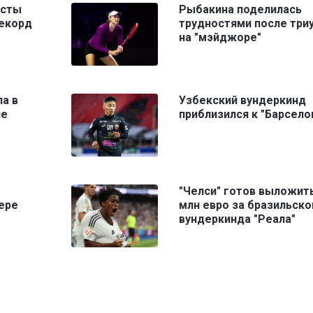
исты
Рыбакина поделилась
рекорд
трудностями после три
на "мэйджоре"
ла в
Узбекский вундеркинд
ле
приблизился к "Барсело
"Челси" готов выложить
ере
млн евро за бразильско
вундеркинда "Реала"