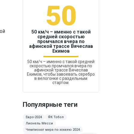
50
1
вой
50 км/ч – именно с такой
средней скоростью
промчался вчера по
Бокс был узако
афинской трассе Вячеслав
Екимов
50 км/ч – именно с такой средней
скоростью промчался вчера по
афинской трассе Вячеслав
Екимов, чтобы завоевать серебро
в велогонке с раздельным
стартом.
Популярные теги
Евро-2024
ФК Тобол
Лионель Месси
Чемпионат мира по хоккею 2024