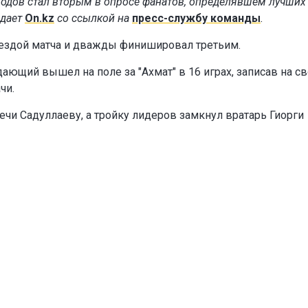
одов стал вторым в опросе фанатов, определявшем лучших
едает
On.kz
со ссылкой на
пресс-службу команды
.
вездой матча и дважды финишировал третьим.
ающий вышел на поле за "Ахмат" в 16 играх, записав на с
чи.
ечи Садуллаеву, а тройку лидеров замкнул вратарь Гиорги