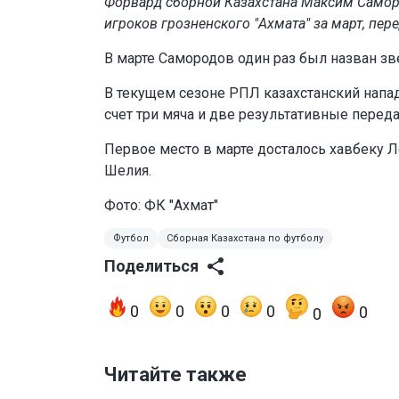
Форвард сборной Казахстана Максим Самор
игроков грозненского "Ахмата" за март, пер
В марте Самородов один раз был назван з
В текущем сезоне РПЛ казахстанский напад
счет три мяча и две результативные переда
Первое место в марте досталось хавбеку Л
Шелия.
Фото: ФК "Ахмат"
Футбол
Сборная Казахстана по футболу
Поделиться
0
0
0
0
0
0
Читайте также