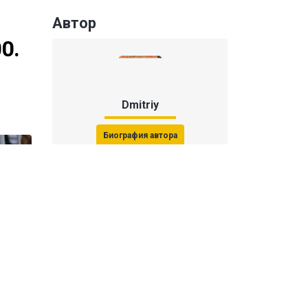
Автор
0.
Dmitriy
Биография автора
Последние статьи автора
31 июля 2026, 15:51
Последствия финала ЧМ-2026:
ФИФА начала расследование против
звезд