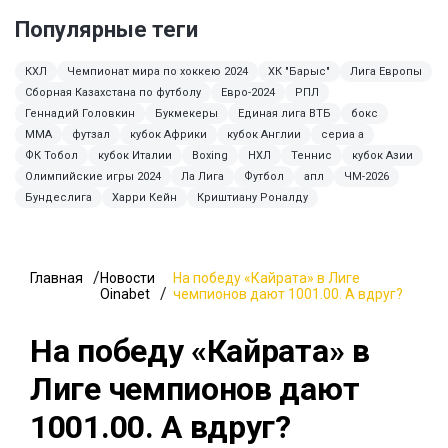
Популярные теги
КХЛ
Чемпионат мира по хоккею 2024
ХК "Барыс"
Лига Европы
Сборная Казахстана по футболу
Евро-2024
РПЛ
Геннадий Головкин
Букмекеры
Единая лига ВТБ
бокс
ММА
футзал
кубок Африки
кубок Англии
сериа а
ФК Тобол
кубок Италии
Boxing
НХЛ
Теннис
кубок Азии
Олимпийские игры 2024
Ла Лига
Футбол
апл
ЧМ-2026
Бундеслига
Харри Кейн
Криштиану Роналду
Главная
Новости
На победу «Кайрата» в Лиге
Oinabet
чемпионов дают 1001.00. А вдруг?
На победу «Кайрата» в
Лиге чемпионов дают
1001.00. А вдруг?