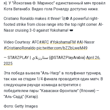
я). У "Йокогама Ф. Маринос" единственный мяч провёл
Кота Ватанабэ. Видео гола Роналду доступно ниже.
Cristiano Ronaldo makes it three! 🚀⚽ A powerful right-
footed strike from close range into the top right corner. Al-
Nassr cruising 3-0 against Yokohama! 👑
Video Courtesy: AFC
#AFC
#YokohamaFM
#Al
-Nassr
#CristianoRonaldo
pic.twitter.com/bZZbLweM49
— STARZPLAY | ستارزبلاي (@STARZPlayArabia)
April 26,
2025
Эта победа вывела "Аль-Наср" в полуфинал турнира,
так как на стадии 1/4 финала проводится один матч. В
следующем раунде команда встретится с
победителем пары "Кавасаки Фронтале" (Япония) —
"Аль-Садд" (Катар).
Фото: Getty Images