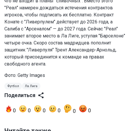
что не входит в планы "сливочных". Вместо этого
"Реал" намерен дождаться истечения контрактов
игроков, чтобы подписать их бесплатно. Контракт
Конате с "Ливерпулем" действует до 2026 года, а
Салиба с "Арсеналом" — до 2027 года. Сейчас "Реал"
занимает второе место в Ла Лиге, уступая "Барселоне"
четыре очка. Скоро состав мадридцев пополнит
защитник "Ливерпуля" Трент Александер-Арнольд,
который присоединится к команде на правах
свободного агента.
Фото: Getty Images
Футбол
Ла Лига
Поделиться
0
0
0
0
0
0
Читайте также