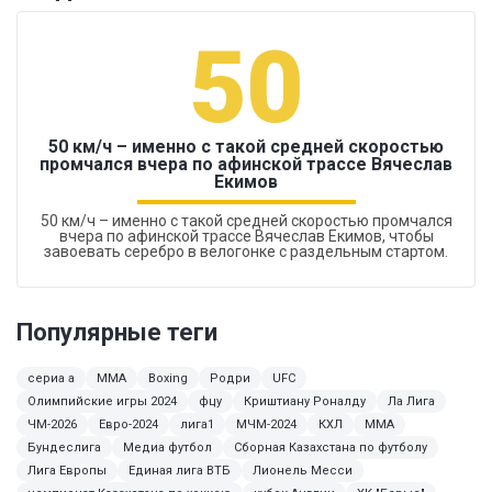
50
50 км/ч – именно с такой средней скоростью
промчался вчера по афинской трассе Вячеслав
Екимов
50 км/ч – именно с такой средней скоростью промчался
вчера по афинской трассе Вячеслав Екимов, чтобы
завоевать серебро в велогонке с раздельным стартом.
Популярные теги
сериа а
ММА
Boxing
Родри
UFC
Олимпийские игры 2024
фцу
Криштиану Роналду
Ла Лига
ЧМ-2026
Евро-2024
лига1
МЧМ-2024
КХЛ
MMA
Бундеслига
Медиа футбол
Сборная Казахстана по футболу
Лига Европы
Единая лига ВТБ
Лионель Месси