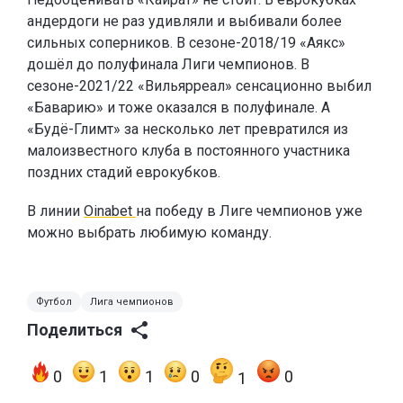
андердоги не раз удивляли и выбивали более
сильных соперников. В сезоне-2018/19 «Аякс»
дошёл до полуфинала Лиги чемпионов. В
сезоне-2021/22 «Вильярреал» сенсационно выбил
«Баварию» и тоже оказался в полуфинале. А
«Будё-Глимт» за несколько лет превратился из
малоизвестного клуба в постоянного участника
поздних стадий еврокубков.
В линии
Oinabet
на победу в Лиге чемпионов уже
можно выбрать любимую команду.
Футбол
Лига чемпионов
Поделиться
0
1
1
0
0
1