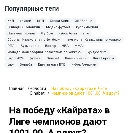
Популярные теги
КХЛ
хоккей
КПЛ
Харри Кейн
ХК "Барыс"
Геннадий Головкин
Медиа футбол
кубок Англии
Лига чемпионов
Футбол
кубок Азии
апл
Сборная Казахстана по футболу
чемпионат Казахстана по хоккею
РПЛ
Букмекеры
Boxing
НБА
MMA
молодежная сборная Казахстана по хоккею
Бундеслига
Евро-2024
футзал
Oinabet
Ламин Ямаль
Лига Европы
фцу
Борьба
Единая лига ВТБ
кубок Америки
Главная
Новости
На победу «Кайрата» в Лиге
Oinabet
чемпионов дают 1001.00. А вдруг?
На победу «Кайрата» в
Лиге чемпионов дают
1001.00. А вдруг?