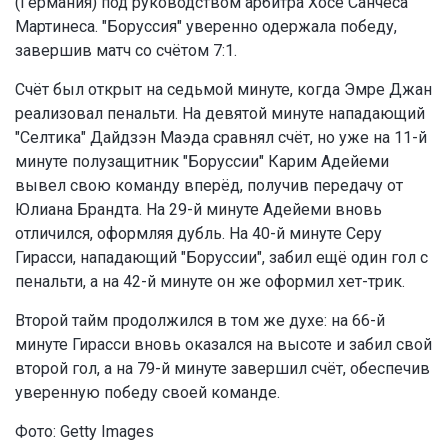
(Германия) под руководством арбитра Хосе Санчеса
Мартинеса. "Боруссия" уверенно одержала победу,
завершив матч со счётом 7:1.
Счёт был открыт на седьмой минуте, когда Эмре Джан
реализовал пенальти. На девятой минуте нападающий
"Селтика" Дайдзэн Маэда сравнял счёт, но уже на 11-й
минуте полузащитник "Боруссии" Карим Адейеми
вывел свою команду вперёд, получив передачу от
Юлиана Брандта. На 29-й минуте Адейеми вновь
отличился, оформляя дубль. На 40-й минуте Серу
Гирасси, нападающий "Боруссии", забил ещё один гол с
пенальти, а на 42-й минуте он же оформил хет-трик.
Второй тайм продолжился в том же духе: на 66-й
минуте Гирасси вновь оказался на высоте и забил свой
второй гол, а на 79-й минуте завершил счёт, обеспечив
уверенную победу своей команде.
Фото: Getty Images