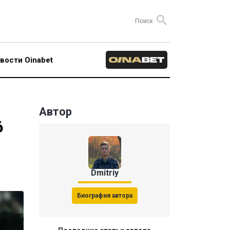
вости Oinabet
Автор
6
Dmitriy
Биография автора