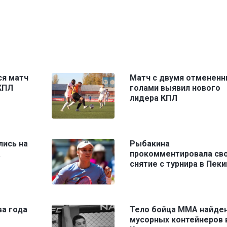
ся матч
Матч с двумя отменен
 КПЛ
голами выявил нового
лидера КПЛ
лись на
Рыбакина
а
прокомментировала св
снятие с турнира в Пеки
ва года
Тело бойца ММА найден
мусорных контейнеров 