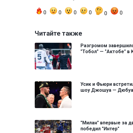
0
0
0
0
0
0
Читайте также
Разгромом завершил
"Тобол" — "Актобе" в
Усик и Фьюри встрети
шоу Джошуа — Дюбу
"Милан" впервые за д
победил "Интер"