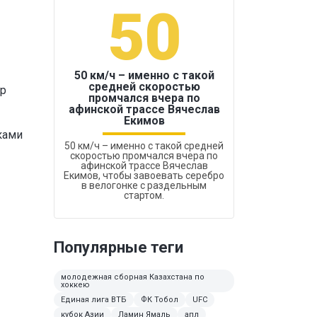
50
1
50 км/ч – именно с такой
средней скоростью
ур
промчался вчера по
Бокс был узако
афинской трассе Вячеслав
Екимов
чками
50 км/ч – именно с такой средней
скоростью промчался вчера по
афинской трассе Вячеслав
Екимов, чтобы завоевать серебро
в велогонке с раздельным
стартом.
Популярные теги
молодежная сборная Казахстана по
хоккею
Единая лига ВТБ
ФК Тобол
UFC
кубок Азии
Ламин Ямаль
апл