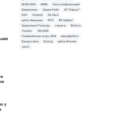
МЧМ-2024
MMA
Лига конференций
Букмекеры
Харри Кейн
ХК "Барыс"
КХЛ
Oinabet
Ла Лига
кубок Америки
КПЛ
ФК Кайрат
Криштиану Роналду
сериа а
Футбол
Теннис
ЧМ-2026
Олимпийские игры 2024
минифутбол
ными
Бундеслига
Boxing
кубок Италии
лига1
ое
не
о у
в