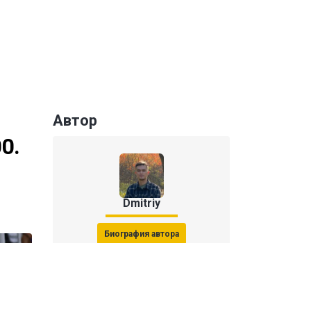
Автор
0.
Dmitriy
Биография автора
Последние статьи автора