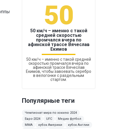
50
1
руппы
50 км/ч – именно с такой
средней скоростью
промчался вчера по
Бокс был узако
афинской трассе Вячеслав
Екимов
50 км/ч – именно с такой средней
скоростью промчался вчера по
афинской трассе Вячеслав
Екимов, чтобы завоевать серебро
в велогонке с раздельным
стартом.
Популярные теги
Чемпионат мира по хоккею 2024
Евро-2024
UFC
Медиа футбол
ММА
кубок Америки
кубок Англии