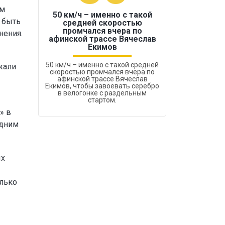
ам
50 км/ч – именно с такой
 быть
средней скоростью
промчался вчера по
нения.
Бокс был узако
афинской трассе Вячеслав
Екимов
50 км/ч – именно с такой средней
жали
скоростью промчался вчера по
афинской трассе Вячеслав
Екимов, чтобы завоевать серебро
в велогонке с раздельным
стартом.
» в
одним
ых
олько