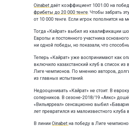
Oinabet
даёт коэффициент 1001.00 на побед
фрибеты до 20 000 тенге
. Чтобы забрать э
от 10 000 тенге. Если игрок пополнится н
Тогда «Кайрат» выбил из квалификации шо
Европы и постоянного участника основног
ни одной победы, но показали, что способн
Теперь «Кайрат» уже воспринимают как опа
включило казахстанский клуб в список из 
Лиге чемпионов. По мнению авторов, долг
из главных испытаний.
Недооценивать «Кайрат» не стоит. В еврок
соперников. В сезоне-2018/19 «Аякс» дошё
«Вильярреал» сенсационно выбил «Баварию
лет превратился из малоизвестного клуба 
В линии
Oinabet
на победу в Лиге чемпион