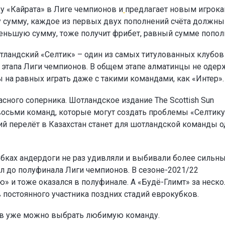
у «Кайрата» в Лиге чемпионов и
предлагает новым игрок
ту сумму, каждое из первых двух пополнений счёта должны
а меньшую сумму, тоже получит фрибет, равный сумме попол
тландский «Селтик» – один из самых титулованных клубов
о этапа Лиги чемпионов. В общем этапе алматинцы не одер
ы на равных играть даже с такими командами, как «Интер».
сного соперника. Шотландское издание The Scottish Sun
восьми команд, которые могут создать проблемы «Селтику
ий перелёт в Казахстан станет для шотландской команды 
убках андердоги не раз удивляли и выбивали более сильн
л до полуфинала Лиги чемпионов. В сезоне-2021/22
» и тоже оказался в полуфинале. А «Будё-Глимт» за неск
в постоянного участника поздних стадий еврокубков.
ов уже можно выбрать любимую команду.