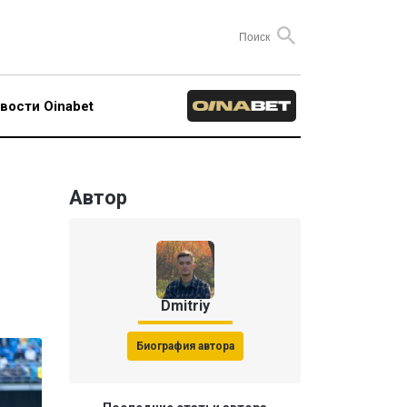
вости Oinabet
Автор
Dmitriy
Биография автора