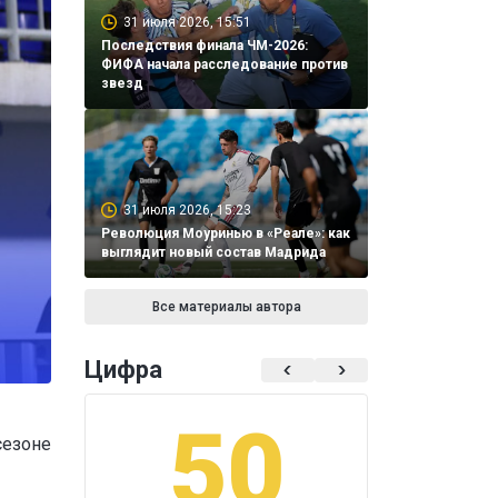
31 июля 2026, 15:51
Последствия финала ЧМ-2026:
ФИФА начала расследование против
звезд
31 июля 2026, 15:23
Революция Моуринью в «Реале»: как
выглядит новый состав Мадрида
Все материалы автора
Цифра
50
1
сезоне