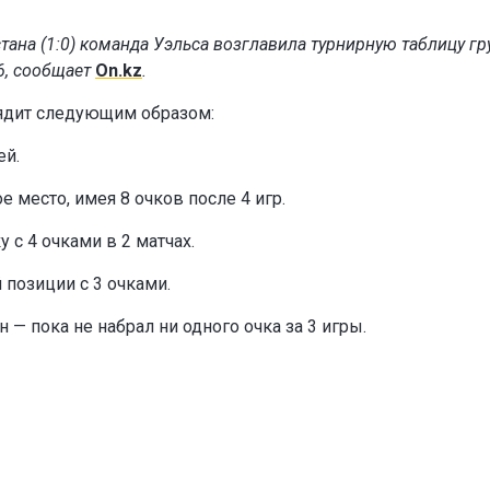
ана (1:0) команда Уэльса возглавила турнирную таблицу г
6, сообщает
On.kz
.
лядит следующим образом:
ей.
 место, имея 8 очков после 4 игр.
 с 4 очками в 2 матчах.
 позиции с 3 очками.
— пока не набрал ни одного очка за 3 игры.