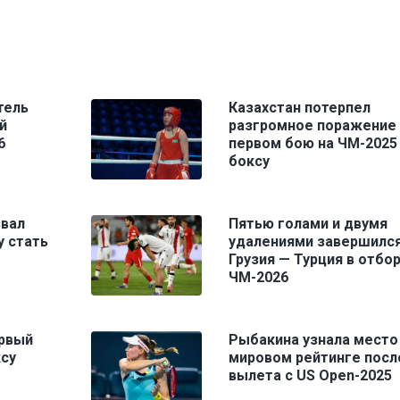
тель
Казахстан потерпел
й
разгромное поражение 
6
первом бою на ЧМ-2025
боксу
звал
Пятью голами и двумя
у стать
удалениями завершился
Грузия — Турция в отбор
ЧМ-2026
ервый
Рыбакина узнала место
ксу
мировом рейтинге посл
вылета с US Open-2025