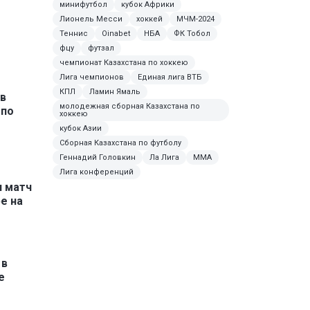
минифутбол
кубок Африки
Лионель Месси
хоккей
МЧМ-2024
Теннис
Oinabet
НБА
ФК Тобол
фцу
футзал
чемпионат Казахстана по хоккею
Лига чемпионов
Единая лига ВТБ
КПЛ
Ламин Ямаль
в
молодежная сборная Казахстана по
 по
хоккею
кубок Азии
Сборная Казахстана по футболу
Геннадий Головкин
Ла Лига
MMA
Лига конференций
 матч
е на
 в
е