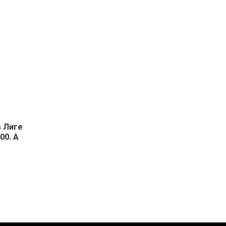
в Лиге
00. А