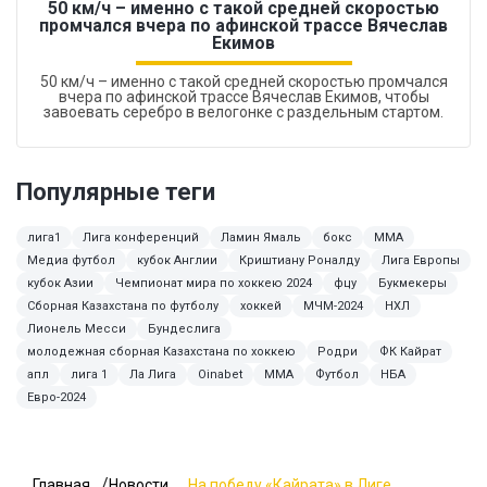
50 км/ч – именно с такой средней скоростью
промчался вчера по афинской трассе Вячеслав
Екимов
50 км/ч – именно с такой средней скоростью промчался
вчера по афинской трассе Вячеслав Екимов, чтобы
завоевать серебро в велогонке с раздельным стартом.
Популярные теги
лига1
Лига конференций
Ламин Ямаль
бокс
ММА
Медиа футбол
кубок Англии
Криштиану Роналду
Лига Европы
кубок Азии
Чемпионат мира по хоккею 2024
фцу
Букмекеры
Сборная Казахстана по футболу
хоккей
МЧМ-2024
НХЛ
Лионель Месси
Бундеслига
молодежная сборная Казахстана по хоккею
Родри
ФК Кайрат
апл
лига 1
Ла Лига
Oinabet
MMA
Футбол
НБА
Евро-2024
Главная
Новости
На победу «Кайрата» в Лиге