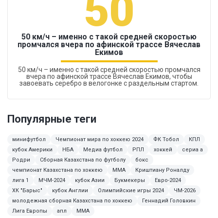
50
50 км/ч – именно с такой средней скоростью
промчался вчера по афинской трассе Вячеслав
Екимов
50 км/ч – именно с такой средней скоростью промчался
вчера по афинской трассе Вячеслав Екимов, чтобы
завоевать серебро в велогонке с раздельным стартом.
Популярные теги
минифутбол
Чемпионат мира по хоккею 2024
ФК Тобол
КПЛ
кубок Америки
НБА
Медиа футбол
РПЛ
хоккей
сериа а
Родри
Сборная Казахстана по футболу
бокс
чемпионат Казахстана по хоккею
ММА
Криштиану Роналду
лига 1
МЧМ-2024
кубок Азии
Букмекеры
Евро-2024
ХК "Барыс"
кубок Англии
Олимпийские игры 2024
ЧМ-2026
молодежная сборная Казахстана по хоккею
Геннадий Головкин
Лига Европы
апл
MMA