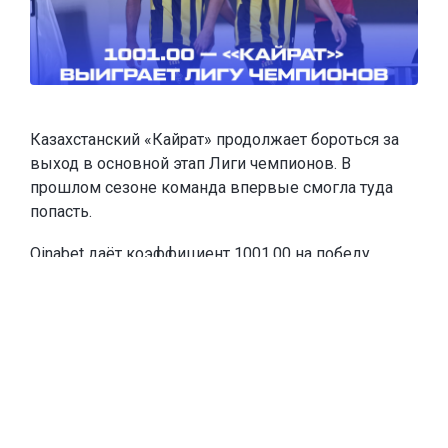
Казахстанский «Кайрат» продолжает бороться за
выход в основной этап Лиги чемпионов. В
прошлом сезоне команда впервые смогла туда
попасть.
Oinabet
даёт коэффициент 1001.00 на победу
«Кайрата» в Лиге чемпионов и
предлагает новым
игрокам
фрибеты до 20 000 тенге
. Чтобы забрать
эту сумму, каждое из первых двух пополнений
счёта должны быть от 10 000 тенге. Если игрок
пополнится на меньшую сумму, тоже получит
фрибет, равный сумме пополнения.
Тогда «Кайрат» выбил из квалификации