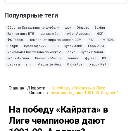
Популярные теги
Сборная Казахстана по футболу
фцу
Oinabet
Boxing
Единая лига ВТБ
минифутбол
кубок Америки
НХЛ
ФК Тобол
Чемпионат мира по хоккею 2024
РПЛ
ЧМ-2026
Родри
кубок Африки
UFC
кубок Азии
Евро-2024
чемпионат Казахстана по хоккею
бокс
кубок Италии
кубок Англии
Лионель Месси
Теннис
футзал
КХЛ
сериа а
апл
Медиа футбол
ФК Кайрат
Харри Кейн
Главная
Новости
На победу «Кайрата» в Лиге
Oinabet
чемпионов дают 1001.00. А вдруг?
На победу «Кайрата» в
Лиге чемпионов дают