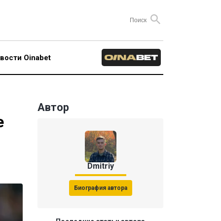
вости Oinabet
Автор
е
Dmitriy
Биография автора