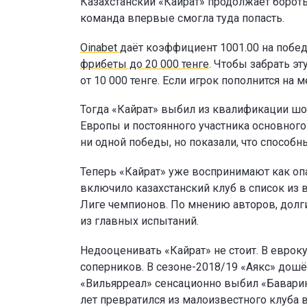
Казахстанский «Кайрат» продолжает бороть
команда впервые смогла туда попасть.
Oinabet
даёт коэффициент 1001.00 на побед
фрибеты до 20 000 тенге
. Чтобы забрать э
от 10 000 тенге. Если игрок пополнится н
Тогда «Кайрат» выбил из квалификации шо
Европы и постоянного участника основног
ни одной победы, но показали, что способн
Теперь «Кайрат» уже воспринимают как опа
включило казахстанский клуб в список из 
Лиге чемпионов. По мнению авторов, долг
из главных испытаний.
Недооценивать «Кайрат» не стоит. В еврок
соперников. В сезоне-2018/19 «Аякс» дошё
«Вильярреал» сенсационно выбил «Баварию
лет превратился из малоизвестного клуба 