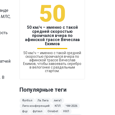
50
1
анде
 МЛС,
50 км/ч – именно с такой
средней скоростью
ость
промчался вчера по
Бокс был узако
афинской трассе Вячеслав
Екимов
50 км/ч – именно с такой средней
скоростью промчался вчера по
афинской трассе Вячеслав
атчей
Екимов, чтобы завоевать серебро
в велогонке с раздельным
стартом.
. В
Популярные теги
Футбол
Ла Лига
лига1
Лига конференций
КПЛ
ЧМ-2026
фцу
футзал
Oinabet
НХЛ