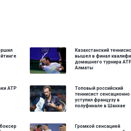
ершил
Казахстанский тенниси
ейтинге
вышел в финал квалифи
домашнего турнира ATP
Алматы
вки ATP
Топовый российский
теннисист сенсационно
уступил французу в
полуфинале в Шанхае
 боксер
Громкой сенсацией