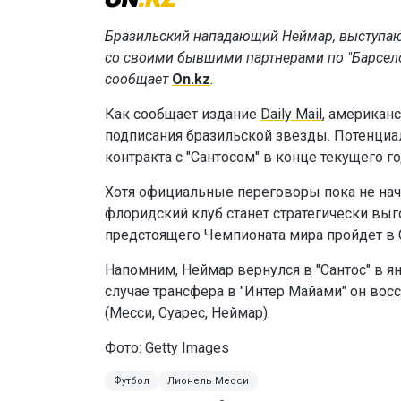
Бразильский нападающий Неймар, выступающ
со своими бывшими партнерами по "Барсело
сообщает
On.kz
.
Как сообщает издание
Daily Mail
, американ
подписания бразильской звезды. Потенциа
контракта с "Сантосом" в конце текущего го
Хотя официальные переговоры пока не нача
флоридский клуб станет стратегически выг
предстоящего Чемпионата мира пройдет в
Напомним, Неймар вернулся в "Сантос" в ян
случае трансфера в "Интер Майами" он вос
(Месси, Суарес, Неймар).
Фото: Getty Images
Футбол
Лионель Месси