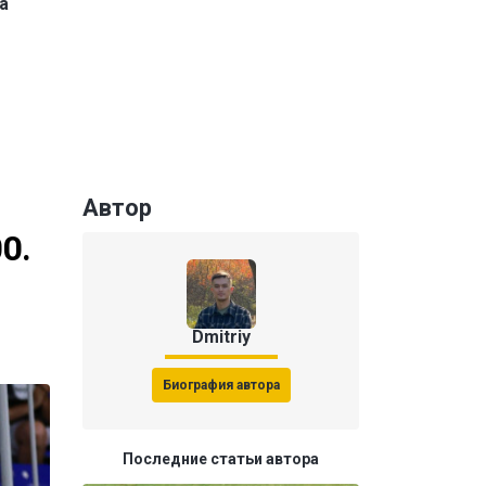
а
Автор
0.
Dmitriy
Биография автора
Последние статьи автора