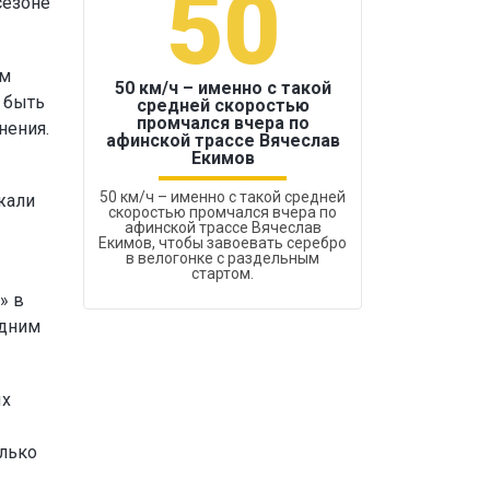
50
1
сезоне
ам
50 км/ч – именно с такой
 быть
средней скоростью
промчался вчера по
нения.
Бокс был узако
афинской трассе Вячеслав
Екимов
50 км/ч – именно с такой средней
жали
скоростью промчался вчера по
афинской трассе Вячеслав
Екимов, чтобы завоевать серебро
в велогонке с раздельным
стартом.
» в
одним
ых
олько