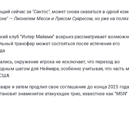
ий сейчас за "Сантос", может снова оказаться в одной ком
не" — Лионелем Месси и Луисом Суаресом, но уже на полях
ский клуб "Интер Майами" всерьез рассматривает возможн
льный трансфер может состояться после истечения его
да.
лись, окружение игрока не исключает, что переход во
одным шагом для Неймара, особенно учитывая, что часть м
 США.
варе и затем продлил свое соглашение до конца 2025 года
становит знаменитое атакующее трио, известное как "MSN"