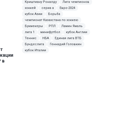
Криштиану Роналду
Лига чемпионов
хоккей
сериа а
Евро-2024
кубок Азии
Борьба
чемпионат Казахстана по хоккею
Букмекеры
РПЛ
Ламин Ямаль
лига 1
минифутбол
кубок Англии
Теннис
НБА
Единая лига ВТБ
Бундеслига
Геннадий Головкин
ст
кубок Италии
кации
 в