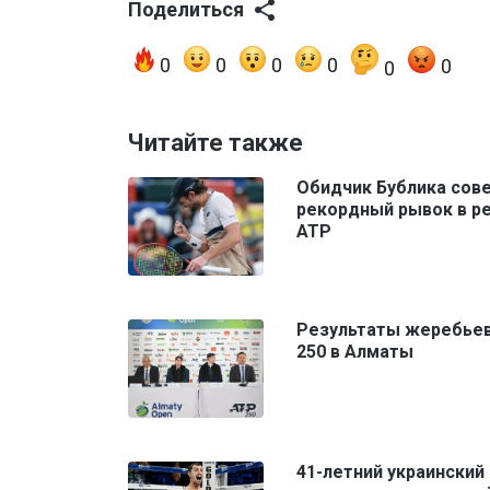
Поделиться
0
0
0
0
0
0
Читайте также
Обидчик Бублика сов
рекордный рывок в р
ATP
Результаты жеребье
250 в Алматы
41-летний украинский