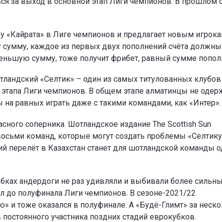
ся за выход в основной этап Лиги чемпионов. В прошлом 
у «Кайрата» в Лиге чемпионов и
предлагает новым игрок
ту сумму, каждое из первых двух пополнений счёта должны
а меньшую сумму, тоже получит фрибет, равный сумме попол
тландский «Селтик» – один из самых титулованных клубов
о этапа Лиги чемпионов. В общем этапе алматинцы не одер
ы на равных играть даже с такими командами, как «Интер».
сного соперника. Шотландское издание The Scottish Sun
восьми команд, которые могут создать проблемы «Селтику
ий перелёт в Казахстан станет для шотландской команды 
убках андердоги не раз удивляли и выбивали более сильн
л до полуфинала Лиги чемпионов. В сезоне-2021/22
» и тоже оказался в полуфинале. А «Будё-Глимт» за неск
в постоянного участника поздних стадий еврокубков.