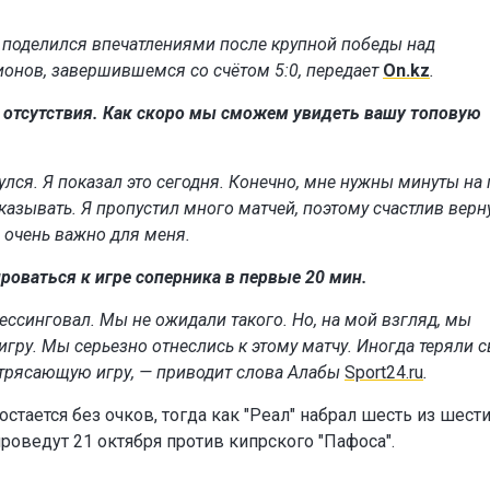
 поделился впечатлениями после крупной победы над
ионов, завершившемся со счётом 5:0, передает
On.kz
.
о отсутствия. Как скоро мы сможем увидеть вашу топовую
улся. Я показал это сегодня. Конечно, мне нужны минуты на 
оказывать. Я пропустил много матчей, поэтому счастлив верн
о очень важно для меня.
роваться к игре соперника в первые 20 мин.
ессинговал. Мы не ожидали такого. Но, на мой взгляд, мы
гру. Мы серьезно отнеслись к этому матчу. Иногда теряли 
отрясающую игру, — приводит слова Алабы
Sport24.ru
.
стается без очков, тогда как "Реал" набрал шесть из шест
ведут 21 октября против кипрского "Пафоса".