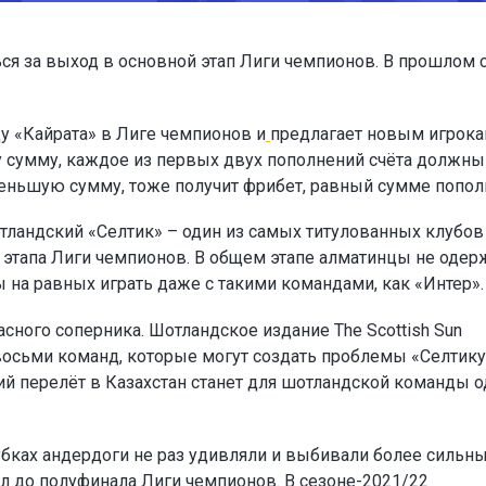
ся за выход в основной этап Лиги чемпионов. В прошлом 
у «Кайрата» в Лиге чемпионов и
предлагает новым игрок
ту сумму, каждое из первых двух пополнений счёта должны
а меньшую сумму, тоже получит фрибет, равный сумме попол
тландский «Селтик» – один из самых титулованных клубов
о этапа Лиги чемпионов. В общем этапе алматинцы не одер
ы на равных играть даже с такими командами, как «Интер».
сного соперника. Шотландское издание The Scottish Sun
восьми команд, которые могут создать проблемы «Селтику
ий перелёт в Казахстан станет для шотландской команды 
убках андердоги не раз удивляли и выбивали более сильн
л до полуфинала Лиги чемпионов. В сезоне-2021/22