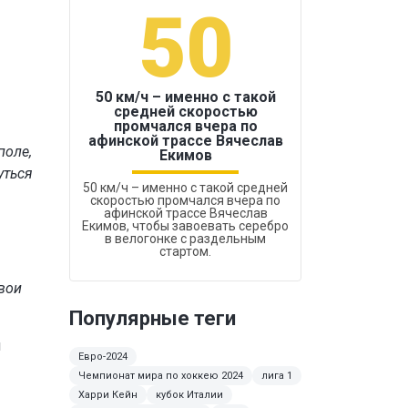
50
1
50 км/ч – именно с такой
средней скоростью
промчался вчера по
Бокс был узако
афинской трассе Вячеслав
поле,
Екимов
уться
50 км/ч – именно с такой средней
скоростью промчался вчера по
афинской трассе Вячеслав
Екимов, чтобы завоевать серебро
в велогонке с раздельным
стартом.
свои
Популярные теги
и
Евро-2024
Чемпионат мира по хоккею 2024
лига 1
Харри Кейн
кубок Италии