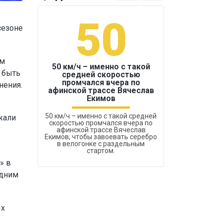
50
1
сезоне
ам
50 км/ч – именно с такой
 быть
средней скоростью
промчался вчера по
нения.
Бокс был узако
афинской трассе Вячеслав
Екимов
50 км/ч – именно с такой средней
жали
скоростью промчался вчера по
афинской трассе Вячеслав
Екимов, чтобы завоевать серебро
в велогонке с раздельным
стартом.
» в
одним
ых