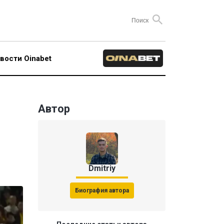
вости Oinabet
Автор
Dmitriy
Биография автора