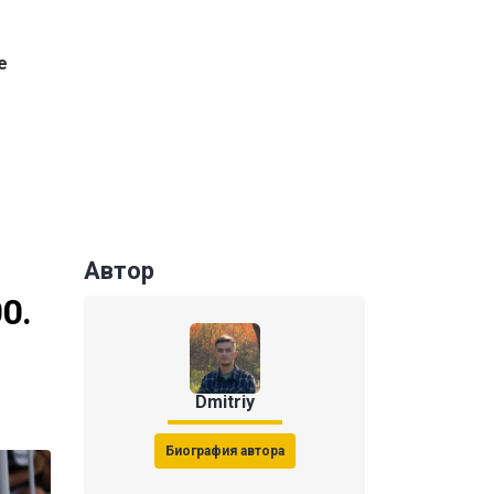
е
Автор
0.
Dmitriy
Биография автора