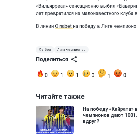
«Вильярреал» сенсационно выбил «Баварию
лет превратился из малоизвестного клуба 
В линии
Oinabet
на победу в Лиге чемпион
Футбол
Лига чемпионов
Поделиться
0
1
1
0
0
1
Читайте также
На победу «Кайрата» 
чемпионов дают 1001.
вдруг?