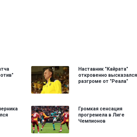
атча
Наставник "Кайрата"
отив"
откровенно высказался
разгроме от "Реала"
перника
Громкая сенсация
улся
прогремела в Лиге
Чемпионов