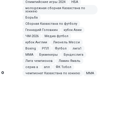
Олимпийские игры 2024
НБА
молодежная сборная Казахстана по
хоккею
Борьба
Сборная Казахстана по футболу
Геннадий Головкин
кубок Азии
ЧМ-2026
Медиа футбол
кубок Англии
Лионель Месси
Boxing
РПЛ
Футбол
лига1
ММА
Букмекеры
Бундеслига
Лига чемпионов
Ламин Ямаль
сериа а
апл
ФК Тобол
 о
чемпионат Казахстана по хоккею
MMA