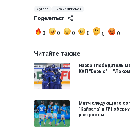
Футбол
Лига чемпионов
Поделиться
0
0
0
0
0
0
Читайте также
Назван победитель м
КХЛ "Барыс" — "Локом
Матч следующего со
"Кайрата" в ЛЧ оберн
разгромом