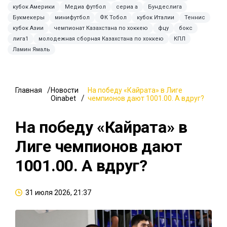
кубок Америки
Медиа футбол
сериа а
Бундеслига
Букмекеры
минифутбол
ФК Тобол
кубок Италии
Теннис
кубок Азии
чемпионат Казахстана по хоккею
фцу
бокс
лига1
молодежная сборная Казахстана по хоккею
КПЛ
Ламин Ямаль
Главная
Новости
На победу «Кайрата» в Лиге
Oinabet
чемпионов дают 1001.00. А вдруг?
На победу «Кайрата» в
Лиге чемпионов дают
1001.00. А вдруг?
31 июля 2026, 21:37