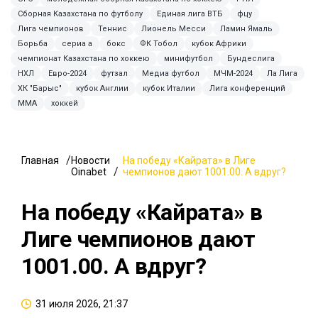
Сборная Казахстана по футболу
Единая лига ВТБ
фцу
Лига чемпионов
Теннис
Лионель Месси
Ламин Ямаль
Борьба
сериа а
бокс
ФК Тобол
кубок Африки
чемпионат Казахстана по хоккею
минифутбол
Бундеслига
НХЛ
Евро-2024
футзал
Медиа футбол
МЧМ-2024
Ла Лига
ХК "Барыс"
кубок Англии
кубок Италии
Лига конференций
MMA
хоккей
Главная
Новости
На победу «Кайрата» в Лиге
Oinabet
чемпионов дают 1001.00. А вдруг?
На победу «Кайрата» в
Лиге чемпионов дают
1001.00. А вдруг?
31 июля 2026, 21:37