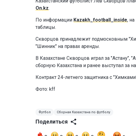
Казахстанский футболист Лев Скворцов план
On.kz
.
По информации
Kazakh_football_inside
, н
таблицы.
Скворцов принадлежит подмосковным "Химк
"Шинник" на правах аренды.
В Казахстане Скворцов играл за "Астану", "
сборную Казахстана и ранее выступал за на
Контракт 24-летнего защитника с "Химками"
Фото: kff
Футбол
Сборная Казахстана по футболу
Поделиться