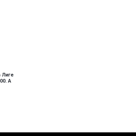
в Лиге
00. А