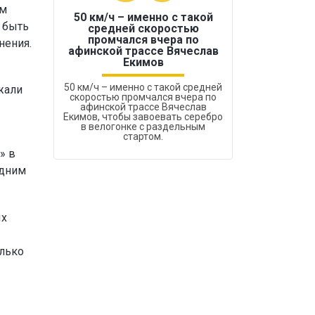
ам
50 км/ч – именно с такой
 быть
средней скоростью
промчался вчера по
нения.
Бокс был узако
афинской трассе Вячеслав
Екимов
50 км/ч – именно с такой средней
жали
скоростью промчался вчера по
афинской трассе Вячеслав
Екимов, чтобы завоевать серебро
в велогонке с раздельным
стартом.
» в
одним
ых
олько