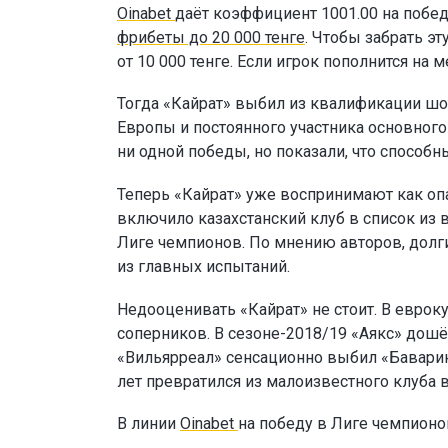
Oinabet
даёт коэффициент 1001.00 на побед
фрибеты до 20 000 тенге
. Чтобы забрать э
от 10 000 тенге. Если игрок пополнится н
Тогда «Кайрат» выбил из квалификации шо
Европы и постоянного участника основног
ни одной победы, но показали, что способн
Теперь «Кайрат» уже воспринимают как опа
включило казахстанский клуб в список из 
Лиге чемпионов. По мнению авторов, долг
из главных испытаний.
Недооценивать «Кайрат» не стоит. В еврок
соперников. В сезоне-2018/19 «Аякс» дошё
«Вильярреал» сенсационно выбил «Баварию
лет превратился из малоизвестного клуба 
В линии
Oinabet
на победу в Лиге чемпион