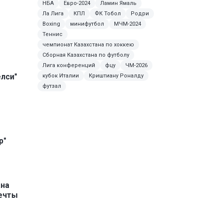
НБА
Евро-2024
Ламин Ямаль
Ла Лига
КПЛ
ФК Тобол
Родри
Boxing
минифутбол
МЧМ-2024
Теннис
чемпионат Казахстана по хоккею
Сборная Казахстана по футболу
Лига конференций
фцу
ЧМ-2026
лси"
кубок Италии
Криштиану Роналду
футзал
р"
ана
ечты