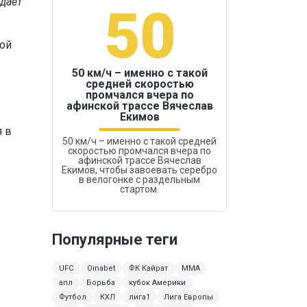
едает
50
1
ной
50 км/ч – именно с такой
средней скоростью
промчался вчера по
Бокс был узако
афинской трассе Вячеслав
Екимов
я в
50 км/ч – именно с такой средней
скоростью промчался вчера по
афинской трассе Вячеслав
Екимов, чтобы завоевать серебро
в велогонке с раздельным
стартом.
Популярные теги
UFC
Oinabet
ФК Кайрат
ММА
апл
Борьба
кубок Америки
Футбол
КХЛ
лига1
Лига Европы