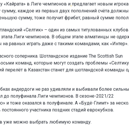
у «Кайрата» в Лиге чемпионов и
предлагает новым игрок
ту сумму, каждое из первых двух пополнений счёта должны
а меньшую сумму, тоже получит фрибет, равный сумме попол
тландский «Селтик» – один из самых титулованных клубов
о этапа Лиги чемпионов. В общем этапе алматинцы не одер
ы на равных играть даже с такими командами, как «Интер».
сного соперника. Шотландское издание The Scottish Sun
восьми команд, которые могут создать проблемы «Селтику
ий перелёт в Казахстан станет для шотландской команды 
убках андердоги не раз удивляли и выбивали более сильн
л до полуфинала Лиги чемпионов. В сезоне-2021/22
» и тоже оказался в полуфинале. А «Будё-Глимт» за неск
в постоянного участника поздних стадий еврокубков.
ов уже можно выбрать любимую команду.