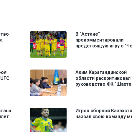
ство
В "Астане"
ка
прокомментировали
предстоящую игру с "Че
боя
Аким Карагандинской
 UFC
области раскритиковал
руководство ФК "Шахте
стана
Игрок сборной Казахст
ылет
назвал свою команду м