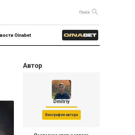
вости Oinabet
Автор
Dmitriy
Биография автора