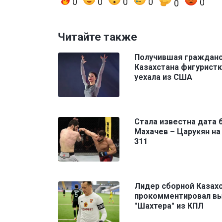
0
0
0
0
0
0
Читайте также
Получившая граждан
Казахстана фигурист
уехала из США
Стала известна дата 
Махачев – Царукян на
311
Лидер сборной Казах
прокомментировал в
"Шахтера" из КПЛ