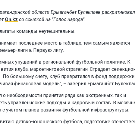
рагандинской области Ермаганбет Булекпаев раскритиковал
ет
On.kz
со ссылкой на "Голос народа".
зультаты команды неутешительны.
занимает последнее место в таблице, тем самым является
емьер-лиги в Первую лигу.
стемных упущений в региональной футбольной политике. К
вития клуба, маркетинговой стратегии. Страдает селекцио
ы. По большому счету, клуб превратился в фонд поддержки
йчивая финансовая модель", – заверил Ермаганбет Булекпа
 о необходимости принятия ряда как экстренных, так и
реть управленческие подходы и кадровый состав. В месяч
ба с учётом планов развития футбольной инфраструктуры.
азвитию детско-юношеского футбола, подготовке отечеств