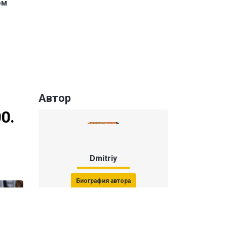
ом
Автор
0.
Dmitriy
Биография автора
Последние статьи автора