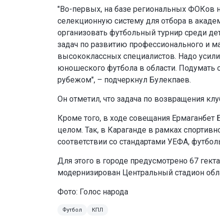
"Во-первых, на базе региональных ФОКов 
селекционную систему для отбора в академ
организовать футбольный турнир среди дет
задач по развитию профессионального и ма
высококлассных специалистов. Надо усилит
юношеского футбола в области. Подумать о
рубежом", – подчеркнул Булекпаев.
Он отметил, что задача по возвращения кл
Кроме того, в ходе совещания Ермаганбет Б
целом. Так, в Караганде в рамках спортив
соответствии со стандартами УЕФА, футбо
Для этого в городе предусмотрено 67 гект
модернизирован Центральный стадион обла
Фото:
Голос народа
Футбол
КПЛ