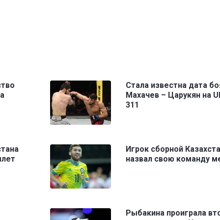
ство
Стала известна дата бо
ка
Махачев – Царукян на U
311
стана
Игрок сборной Казахст
ылет
назвал свою команду м
Рыбакина проиграла вт