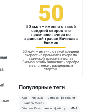
50
1
50 км/ч – именно с такой
средней скоростью
промчался вчера по
Бокс был узако
афинской трассе Вячеслав
Екимов
50 км/ч – именно с такой средней
скоростью промчался вчера по
нная
афинской трассе Вячеслав
Екимов, чтобы завоевать серебро
в велогонке с раздельным
ев.
стартом.
ный
Популярные теги
КХЛ
ЧМ-2026
Лига конференций
енных
Лионель Месси
Сборная Казахстана по футболу
ММА