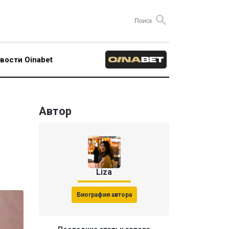
вости Oinabet
Автор
Liza
Биография автора