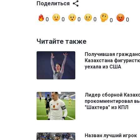
Поделиться
0
0
0
0
0
0
Читайте также
Получившая граждан
Казахстана фигурист
уехала из США
Лидер сборной Казах
прокомментировал в
"Шахтера" из КПЛ
Назван лучший игрок