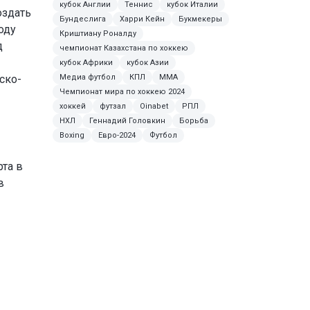
кубок Англии
Теннис
кубок Италии
оздать
Бундеслига
Харри Кейн
Букмекеры
оду
Криштиану Роналду
д
чемпионат Казахстана по хоккею
кубок Африки
кубок Азии
ско-
Медиа футбол
КПЛ
MMA
Чемпионат мира по хоккею 2024
хоккей
футзал
Oinabet
РПЛ
НХЛ
Геннадий Головкин
Борьба
Boxing
Евро-2024
Футбол
рта в
в