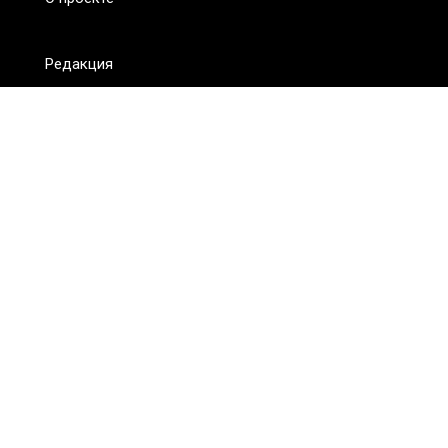
Редакция
FAQ
Обратная связь
Для СМИ
Пользовательское соглашение
Для лиц
старше 18 лет