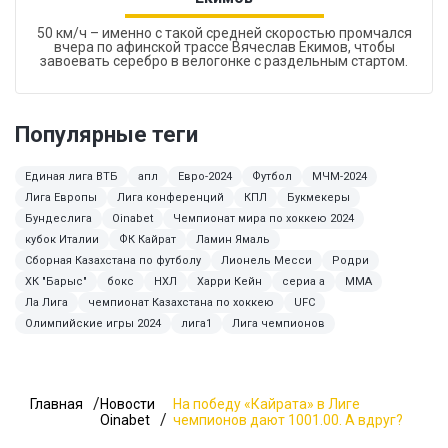
50 км/ч – именно с такой средней скоростью промчался
вчера по афинской трассе Вячеслав Екимов, чтобы
завоевать серебро в велогонке с раздельным стартом.
Популярные теги
Единая лига ВТБ
апл
Евро-2024
Футбол
МЧМ-2024
Лига Европы
Лига конференций
КПЛ
Букмекеры
Бундеслига
Oinabet
Чемпионат мира по хоккею 2024
кубок Италии
ФК Кайрат
Ламин Ямаль
Сборная Казахстана по футболу
Лионель Месси
Родри
ХК "Барыс"
бокс
НХЛ
Харри Кейн
сериа а
MMA
Ла Лига
чемпионат Казахстана по хоккею
UFC
Олимпийские игры 2024
лига1
Лига чемпионов
Главная
Новости
На победу «Кайрата» в Лиге
Oinabet
чемпионов дают 1001.00. А вдруг?