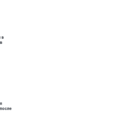
 в
в
л
 после