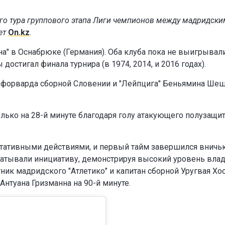
ого тура группового этапа Лиги чемпионов между мадридски
ет
On.kz
.
на" в Оснабрюке (Германия). Оба клуба пока не выигрывал
достигал финала турнира (в 1974, 2014, и 2016 годах).
 форварда сборной Словении и "Лейпцига" Беньямина Шеш
олько на 28-й минуте благодаря голу атакующего полузащи
ьтативными действиями, и первый тайм завершился вничь
атывали инициативу, демонстрируя высокий уровень вла
ик мадридского "Атлетико" и капитан сборной Уругвая Хо
Антуана Гризманна на 90-й минуте.