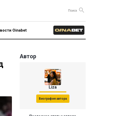
вости Oinabet
Автор
д
Liza
Биография автора