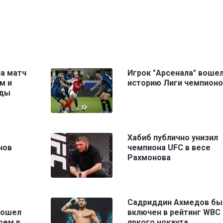
а матч
Игрок "Арсенала" вошел
м и
историю Лиги чемпионо
зды
Хабиб публично унизил
нов
чемпиона UFC в весе
Рахмонова
Садриддин Ахмедов бы
рошел
включен в рейтинг WBC
оем в
яркого нокаута