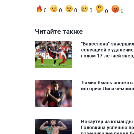
0
0
0
0
0
0
Читайте также
"Барселона" завершил
сенсацией с удаление
голом 17-летней зве
Ламин Ямаль вошел в
историю Лиги чемпио
Нокаутер из команды
Головкина успешно п
взвешивание перед б