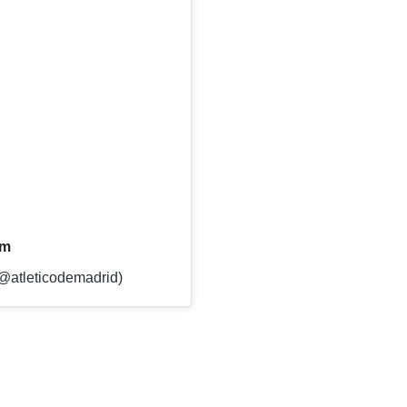
am
(@atleticodemadrid)