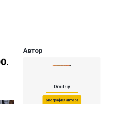
Автор
0.
Dmitriy
Биография автора
Последние статьи автора