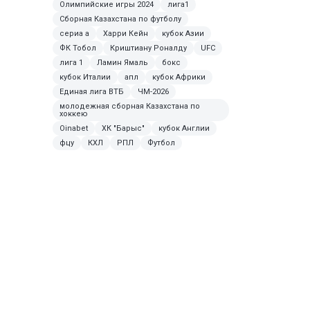
Олимпийские игры 2024
лига1
Сборная Казахстана по футболу
сериа а
Харри Кейн
кубок Азии
ФК Тобол
Криштиану Роналду
UFC
лига 1
Ламин Ямаль
бокс
кубок Италии
апл
кубок Африки
Единая лига ВТБ
ЧМ-2026
молодежная сборная Казахстана по
хоккею
Oinabet
ХК "Барыс"
кубок Англии
фцу
КХЛ
РПЛ
Футбол