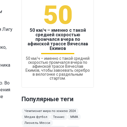
50
1
м
и Лигу
50 км/ч – именно с такой
средней скоростью
промчался вчера по
Бокс был узако
афинской трассе Вячеслав
ко,
Екимов
50 км/ч – именно с такой средней
скоростью промчался вчера по
тника
афинской трассе Вячеслав
Екимов, чтобы завоевать серебро
в велогонке с раздельным
стартом.
ю. Во
дения
се
Популярные теги
Чемпионат мира по хоккею 2024
Медиа футбол
Теннис
ММА
Лионель Месси