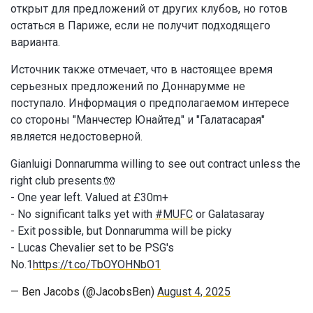
открыт для предложений от других клубов, но готов
остаться в Париже, если не получит подходящего
варианта.
Источник также отмечает, что в настоящее время
серьезных предложений по Доннарумме не
поступало. Информация о предполагаемом интересе
со стороны "Манчестер Юнайтед" и "Галатасарая"
является недостоверной.
Gianluigi Donnarumma willing to see out contract unless the
right club presents.🧤
- One year left. Valued at £30m+
- No significant talks yet with
#MUFC
or Galatasaray
- Exit possible, but Donnarumma will be picky
- Lucas Chevalier set to be PSG's
No.1
https://t.co/TbOYOHNbO1
— Ben Jacobs (@JacobsBen)
August 4, 2025