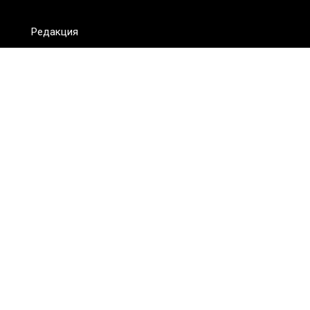
Редакция
FAQ
Обратная связь
Для СМИ
Пользовательское соглашение
Для лиц
старше 18 лет
Сетевое издание ON.KZ. Главный редактор: Алексей Тян.