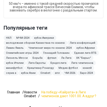
50 км/ч – именно с такой средней скоростью промчался
вчера по афинской трассе Вячеслав Екимов, чтобы
завоевать серебро в велогонке с раздельным стартом.
Популярные теги
НХЛ
МЧМ-2024
кубок Америки
молодежная сборная Казахстана по хоккею
Лига конференций
Ламин Ямаль
Чемпионат мира по хоккею 2024
кубок Африки
Олимпийские игры 2024
Геннадий Головкин
Единая лига ВТБ
Лионель Месси
Борьба
футзал
Ла Лига
ХК "Барыс"
кубок Италии
Лига Европы
Бундеслига
Лига чемпионов
минифутбол
Криштиану Роналду
Медиа футбол
хоккей
сериа а
кубок Азии
Oinabet
апл
ЧМ-2026
Евро-2024
Главная
Новости
На победу «Кайрата» в Лиге
Oinabet
чемпионов дают 1001.00. А вдруг?