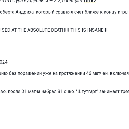
 31-го тура бундеслиги — 2:2, сообщает
On.kz
.
оберта Андриха, который сравнял счет ближе к концу игры.
.
SED AT THE ABSOLUTE DEATH!!! THIS IS INSANE!!!
2024
ию без поражений уже на протяжении 46 матчей, включая
о, после 31 матча набрал 81 очко. "Штутгарт" занимает тре