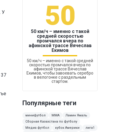
50
1
 У
50 км/ч – именно с такой
средней скоростью
промчался вчера по
Бокс был узако
афинской трассе Вячеслав
Екимов
50 км/ч – именно с такой средней
скоростью промчался вчера по
афинской трассе Вячеслав
Екимов, чтобы завоевать серебро
 37
в велогонке с раздельным
стартом.
тье
Популярные теги
минифутбол
ММА
Ламин Ямаль
Сборная Казахстана по футболу
Медиа футбол
кубок Америки
лига1