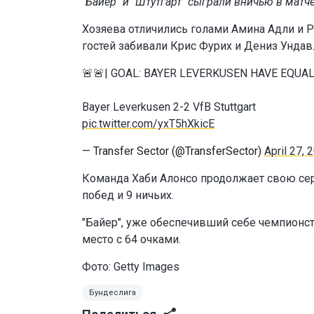
"Байер" и "Штутгарт" сыграли вничью в матче
Хозяева отличились голами Амина Адли и Р
гостей забивали Крис Фурих и Дениз Ундав
🚨🚨| GOAL: BAYER LEVERKUSEN HAVE EQUALI
Bayer Leverkusen 2-2 VfB Stuttgart
pic.twitter.com/yxT5hXkicE
— Transfer Sector (@TransferSector)
April 27, 
Команда Хаби Алонсо продолжает свою сер
побед и 9 ничьих.
"Байер", уже обеспечивший себе чемпионств
место с 64 очками.
Фото: Getty Images
Бундеслига