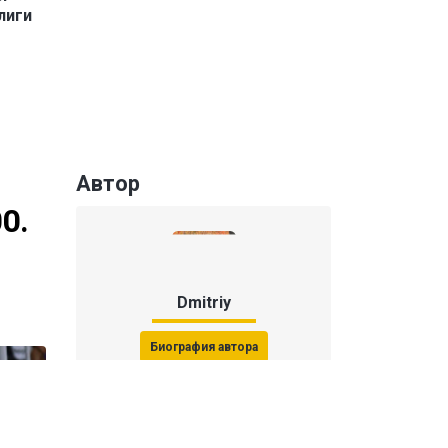
лиги
Автор
0.
Dmitriy
Биография автора
Последние статьи автора