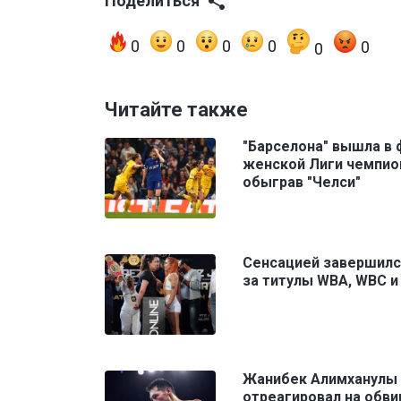
Поделиться
0
0
0
0
0
0
Читайте также
"Барселона" вышла в 
женской Лиги чемпио
обыграв "Челси"
Сенсацией завершилс
за титулы WBA, WBC 
Жанибек Алимханулы
отреагировал на обви