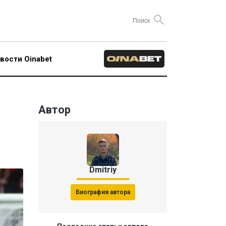
вости Oinabet
Автор
Dmitriy
Биография автора