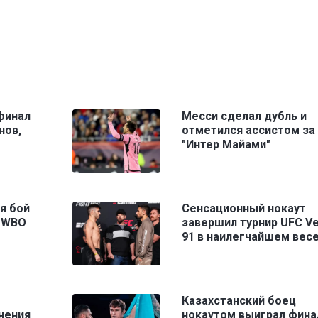
финал
Месси сделал дубль и
нов,
отметился ассистом за
"Интер Майами"
я бой
Сенсационный нокаут
и WBO
завершил турнир UFC V
91 в наилегчайшем вес
Казахстанский боец
нения
нокаутом выиграл фина