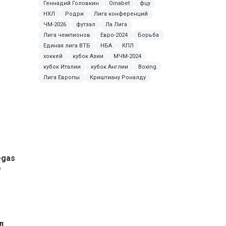
Геннадий Головкин
Oinabet
фцу
НХЛ
Родри
Лига конференций
ЧМ-2026
футзал
Ла Лига
Лига чемпионов
Евро-2024
Борьба
Единая лига ВТБ
НБА
КПЛ
хоккей
кубок Азии
МЧМ-2024
кубок Италии
кубок Англии
Boxing
Лига Европы
Криштиану Роналду
egas
е
л