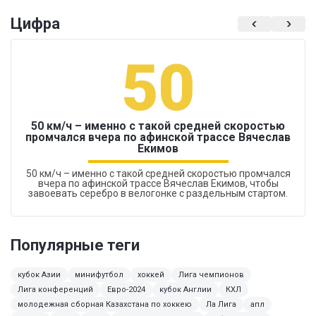
Цифра
50
50 км/ч – именно с такой средней скоростью
промчался вчера по афинской трассе Вячеслав
Екимов
50 км/ч – именно с такой средней скоростью промчался
вчера по афинской трассе Вячеслав Екимов, чтобы
завоевать серебро в велогонке с раздельным стартом.
Популярные теги
кубок Азии
минифутбол
хоккей
Лига чемпионов
Лига конференций
Евро-2024
кубок Англии
КХЛ
молодежная сборная Казахстана по хоккею
Ла Лига
апл