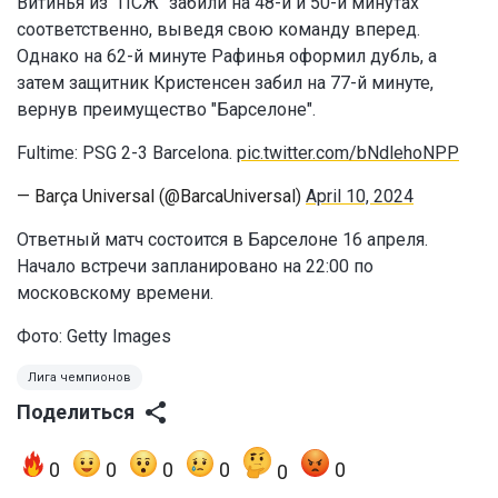
Витинья из "ПСЖ" забили на 48-й и 50-й минутах
соответственно, выведя свою команду вперед.
Однако на 62-й минуте Рафинья оформил дубль, а
затем защитник Кристенсен забил на 77-й минуте,
вернув преимущество "Барселоне".
Fultime: PSG 2-3 Barcelona.
pic.twitter.com/bNdlehoNPP
— Barça Universal (@BarcaUniversal)
April 10, 2024
Ответный матч состоится в Барселоне 16 апреля.
Начало встречи запланировано на 22:00 по
московскому времени.
Фото: Getty Images
Лига чемпионов
Поделиться
0
0
0
0
0
0