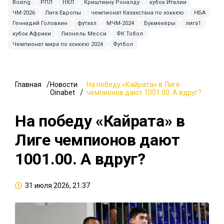
Boxing
РПЛ
НХЛ
Криштиану Роналду
кубок Италии
ЧМ-2026
Лига Европы
чемпионат Казахстана по хоккею
НБА
Геннадий Головкин
футзал
МЧМ-2024
Букмекеры
лига1
кубок Африки
Лионель Месси
ФК Тобол
Чемпионат мира по хоккею 2024
Футбол
Главная
Новости
На победу «Кайрата» в Лиге
Oinabet
чемпионов дают 1001.00. А вдруг?
На победу «Кайрата» в
Лиге чемпионов дают
1001.00. А вдруг?
31 июля 2026, 21:37