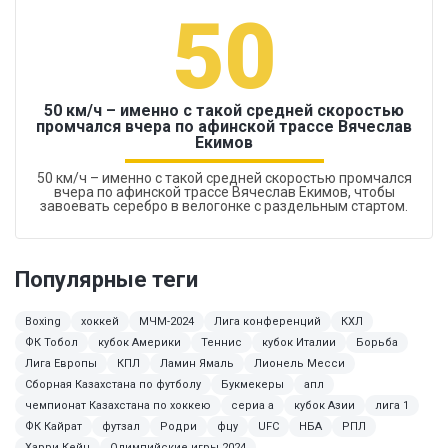
50
50 км/ч – именно с такой средней скоростью
промчался вчера по афинской трассе Вячеслав
Екимов
50 км/ч – именно с такой средней скоростью промчался
вчера по афинской трассе Вячеслав Екимов, чтобы
завоевать серебро в велогонке с раздельным стартом.
Популярные теги
Boxing
хоккей
МЧМ-2024
Лига конференций
КХЛ
ФК Тобол
кубок Америки
Теннис
кубок Италии
Борьба
Лига Европы
КПЛ
Ламин Ямаль
Лионель Месси
Сборная Казахстана по футболу
Букмекеры
апл
чемпионат Казахстана по хоккею
сериа а
кубок Азии
лига 1
ФК Кайрат
футзал
Родри
фцу
UFC
НБА
РПЛ
Харри Кейн
Олимпийские игры 2024