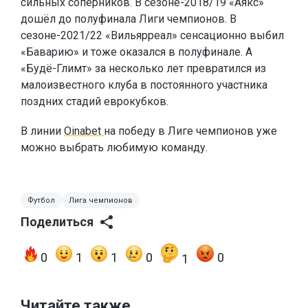
сильных соперников. В сезоне-2018/19 «Аякс»
дошёл до полуфинала Лиги чемпионов. В
сезоне-2021/22 «Вильярреал» сенсационно выбил
«Баварию» и тоже оказался в полуфинале. А
«Будё-Глимт» за несколько лет превратился из
малоизвестного клуба в постоянного участника
поздних стадий еврокубков.
В линии
Oinabet
на победу в Лиге чемпионов уже
можно выбрать любимую команду.
Футбол
Лига чемпионов
Поделиться
0
1
1
0
0
1
Читайте также