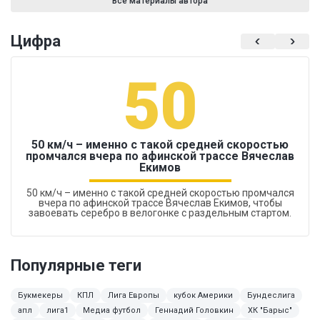
Все материалы автора
Цифра
50
50 км/ч – именно с такой средней скоростью
промчался вчера по афинской трассе Вячеслав
Екимов
50 км/ч – именно с такой средней скоростью промчался
вчера по афинской трассе Вячеслав Екимов, чтобы
завоевать серебро в велогонке с раздельным стартом.
Популярные теги
Букмекеры
КПЛ
Лига Европы
кубок Америки
Бундеслига
апл
лига1
Медиа футбол
Геннадий Головкин
ХК "Барыс"