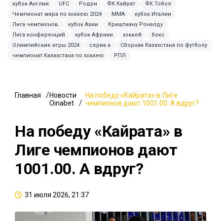
кубок Англии
UFC
Родри
ФК Кайрат
ФК Тобол
Чемпионат мира по хоккею 2024
MMA
кубок Италии
Лига чемпионов
кубок Азии
Криштиану Роналду
Лига конференций
кубок Африки
хоккей
бокс
Олимпийские игры 2024
сериа а
Сборная Казахстана по футболу
чемпионат Казахстана по хоккею
РПЛ
Главная
Новости
На победу «Кайрата» в Лиге
Oinabet
чемпионов дают 1001.00. А вдруг?
На победу «Кайрата» в
Лиге чемпионов дают
1001.00. А вдруг?
31 июля 2026, 21:37