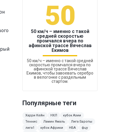
50
1
он
вого
50 км/ч – именно с такой
средней скоростью
промчался вчера по
Бокс был узако
афинской трассе Вячеслав
орый
Екимов
50 км/ч – именно с такой средней
скоростью промчался вчера по
афинской трассе Вячеслав
Екимов, чтобы завоевать серебро
в велогонке с раздельным
стартом.
Популярные теги
Харри Кейн
НХЛ
кубок Азии
Теннис
Ламин Ямаль
Лига Европы
лига1
кубок Африки
НБА
фцу