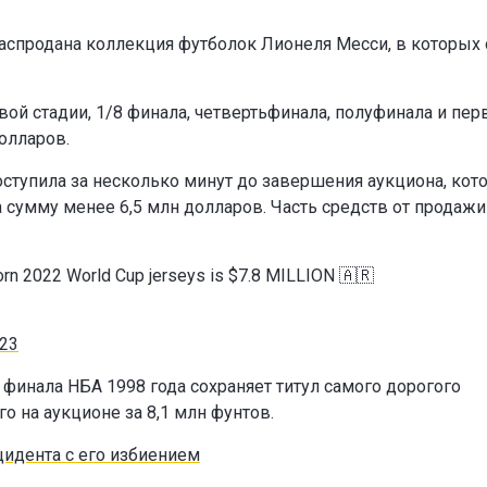
распродана коллекция футболок Лионеля Месси, в которых 
ой стадии, 1/8 финала, четвертьфинала, полуфинала и пер
олларов.
оступила за несколько минут до завершения аукциона, кот
 сумму менее 6,5 млн долларов. Часть средств от продажи
orn 2022 World Cup jerseys is $7.8 MILLION 🇦🇷
023
финала НБА 1998 года сохраняет титул самого дорогого
о на аукционе за 8,1 млн фунтов.
цидента с его избиением