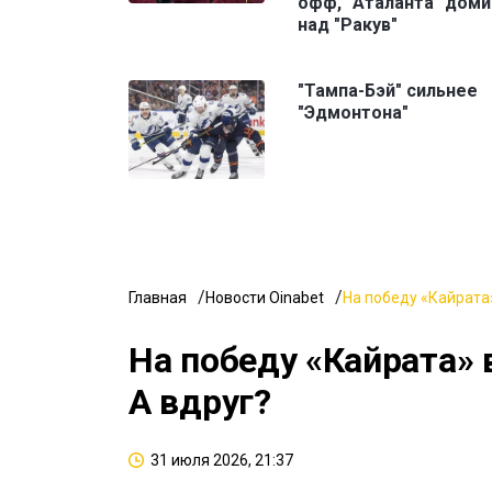
офф, "Аталанта" доми
над "Ракув"
"Тампа-Бэй" сильнее
"Эдмонтона"
Главная
Новости Oinabet
На победу «Кайрата»
На победу «Кайрата» 
А вдруг?
31 июля 2026, 21:37