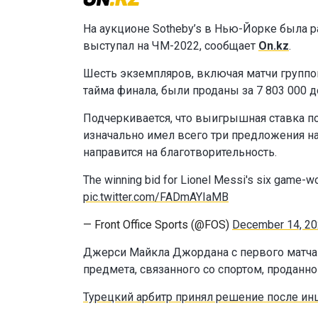
На аукционе Sotheby’s в Нью-Йорке была 
выступал на ЧМ-2022, сообщает
On.kz
.
Шесть экземпляров, включая матчи группов
тайма финала, были проданы за 7 803 000 д
Подчеркивается, что выигрышная ставка п
изначально имел всего три предложения на
направится на благотворительность.
The winning bid for Lionel Messi's six game-w
pic.twitter.com/FADmAYIaMB
— Front Office Sports (@FOS)
December 14, 2
Джерси Майкла Джордана с первого матча 
предмета, связанного со спортом, проданног
Турецкий арбитр принял решение после ин