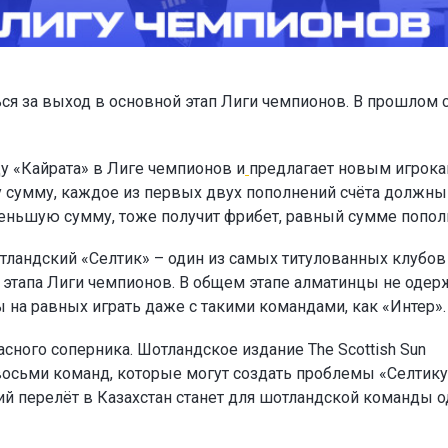
ся за выход в основной этап Лиги чемпионов. В прошлом 
у «Кайрата» в Лиге чемпионов и
предлагает новым игрок
ту сумму, каждое из первых двух пополнений счёта должны
а меньшую сумму, тоже получит фрибет, равный сумме попол
тландский «Селтик» – один из самых титулованных клубов
о этапа Лиги чемпионов. В общем этапе алматинцы не одер
ы на равных играть даже с такими командами, как «Интер».
сного соперника. Шотландское издание The Scottish Sun
восьми команд, которые могут создать проблемы «Селтику
ий перелёт в Казахстан станет для шотландской команды 