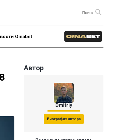
вости Oinabet
Автор
8
Dmitriy
Биография автора