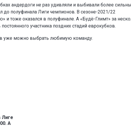
убках андердоги не раз удивляли и выбивали более сильн
л до полуфинала Лиги чемпионов. В сезоне-2021/22
» и тоже оказался в полуфинале. А «Будё-Глимт» за неск
в постоянного участника поздних стадий еврокубков.
ов уже можно выбрать любимую команду.
в Лиге
00. А