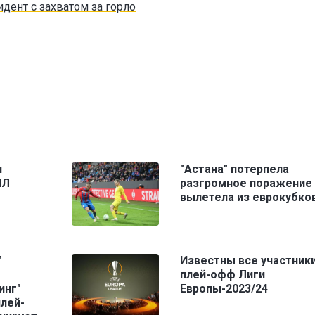
идент с захватом за горло
я
"Астана" потерпела
ПЛ
разгромное поражение 
вылетела из еврокубко
"
Известны все участник
плей-офф Лиги
инг"
Европы-2023/24
плей-