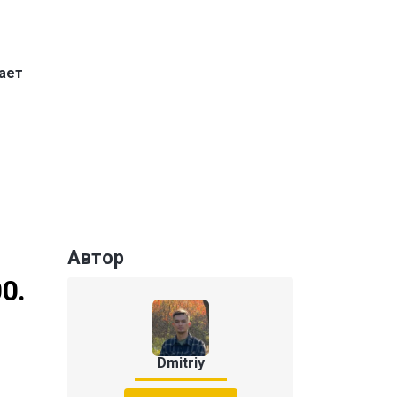
ает
Автор
0.
Dmitriy