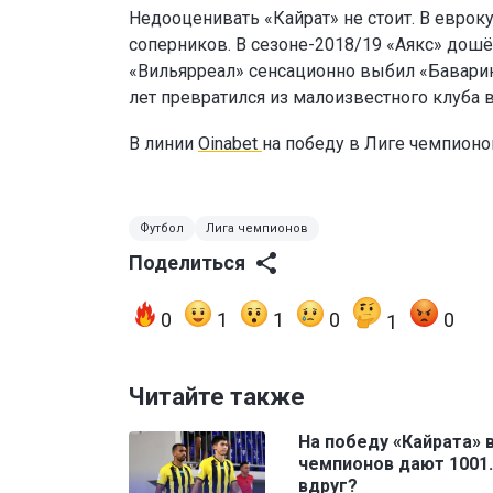
Недооценивать «Кайрат» не стоит. В еврок
соперников. В сезоне-2018/19 «Аякс» дошё
«Вильярреал» сенсационно выбил «Баварию
лет превратился из малоизвестного клуба 
В линии
Oinabet
на победу в Лиге чемпион
Футбол
Лига чемпионов
Поделиться
0
1
1
0
0
1
Читайте также
На победу «Кайрата» 
чемпионов дают 1001.
вдруг?