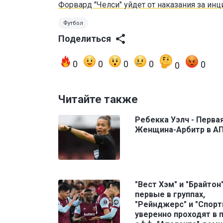
Форвард "Челси" уйдет от наказания за инц
Футбол
Поделиться
0
0
0
0
0
0
Читайте также
Ребекка Уэлч - Перва
Женщина-Арбитр в А
"Вест Хэм" и "Брайтон
первые в группах,
"Рейнджерс" и "Спорт
уверенно проходят в 