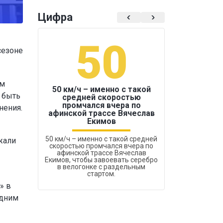
Цифра
50
1
сезоне
ам
50 км/ч – именно с такой
 быть
средней скоростью
промчался вчера по
нения.
Бокс был узако
афинской трассе Вячеслав
Екимов
50 км/ч – именно с такой средней
жали
скоростью промчался вчера по
афинской трассе Вячеслав
Екимов, чтобы завоевать серебро
в велогонке с раздельным
стартом.
» в
одним