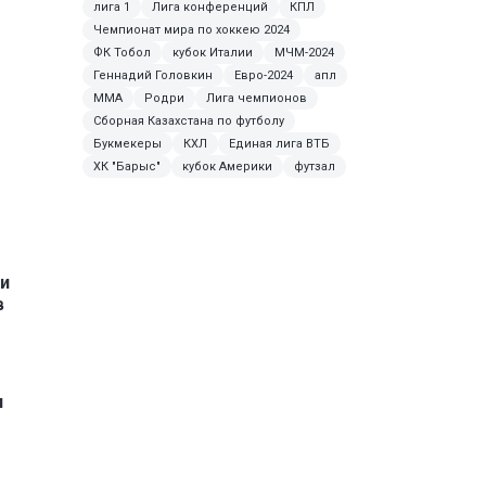
лига 1
Лига конференций
КПЛ
Чемпионат мира по хоккею 2024
ФК Тобол
кубок Италии
МЧМ-2024
Геннадий Головкин
Евро-2024
апл
MMA
Родри
Лига чемпионов
Сборная Казахстана по футболу
Букмекеры
КХЛ
Единая лига ВТБ
ХК "Барыс"
кубок Америки
футзал
и
в
и