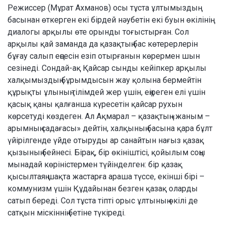
Режиссер (Мұрат Ахманов) осы тұста ұлтымыздың
басынан өткерген екі бірдей нәубетін екі буын өкілінің
диалогы арқылы өте орынды тоғыстырған. Сол
арқылы қай заманда да қазақтың бас көтерерлерін
бұғау салып еңсесін езіп отырғанын көрермен шын
сезінеді. Сондай-ақ Қайсар сынды кейіпкер арқылы
халқымыздың бұрымдысын жау қолына бермейтін
құрықты ұлының тілімдей жер үшін, еңіреген елі үшін
қасық қаны қалғанша күресетін қайсар рухын
көрсетуді көздеген. Ал Ақмарал – қазақтың «жаным –
арымның садағасы» дейтін, халқының басына қара бұлт
үйірілгенде үйде отыруды ар санайтын нағыз қазақ
қызының бейнесі. Бірақ, бір өкініштісі, қойылым соңы
мынадай көріністермен түйінделген: бір қазақ
қысылтаяң шақта жастарға араша түссе, екінші бірі –
коммунизм үшін Құдайынан безген қазақ оларды
сатып береді. Сол тұста тіпті орыс ұлтының өкілі де
сатқын міскіннің бетіне түкіреді.