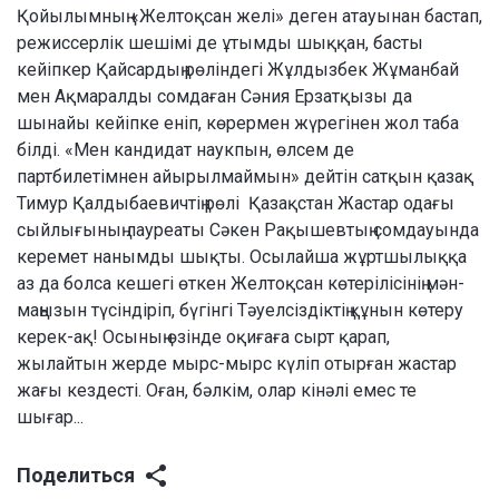
Қойылымның «Желтоқсан желі» деген атауынан бастап,
режиссерлік шешімі де ұтымды шыққан, басты
кейіпкер Қайсардың рөліндегі Жұлдызбек Жұманбай
мен Ақмаралды сомдаған Сәния Ерзатқызы да
шынайы кейіпке еніп, көрермен жүрегінен жол таба
білді. «Мен кандидат наукпын, өлсем де
партбилетімнен айырылмаймын» дейтін сатқын қазақ
Тимур Қалдыбаевичтің рөлі Қазақстан Жастар одағы
сыйлығының лауреаты Сәкен Рақышевтың сомдауында
керемет нанымды шықты. Осылайша жұртшылыққа
аз да болса кешегі өткен Желтоқсан көтерілісінің мән-
маңызын түсіндіріп, бүгінгі Тәуелсіздіктің құнын көтеру
керек-ақ! Осының өзінде оқиғаға сырт қарап,
жылайтын жерде мырс-мырс күліп отырған жастар
жағы кездесті. Оған, бәлкім, олар кінәлі емес те
шығар...
Поделиться