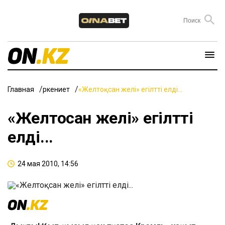
Главная
Өркениет
«Желтоқсан желі» егілтті елді...
«Желтоқсан желі» егілтті
елді...
24 мая 2010, 14:56