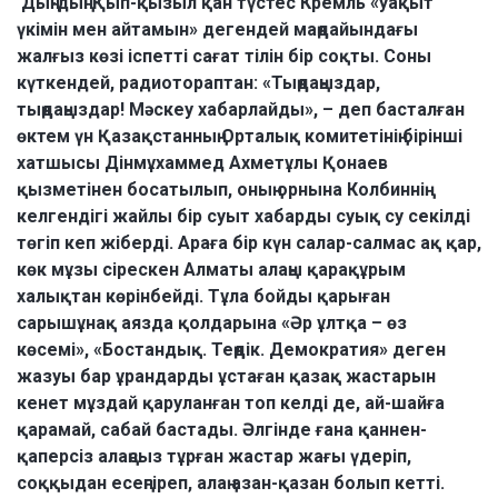
Дың-дың! Қып-қызыл қан түстес Кремль «уақыт
үкімін мен айтамын» дегендей маңдайындағы
жалғыз көзі іспетті сағат тілін бір соқты. Соны
күткендей, радиотораптан: «Тыңдаңыздар,
тыңдаңыздар! Мәскеу хабарлайды», – деп басталған
өктем үн Қазақстанның Орталық комитетінің бірінші
хатшысы Дінмұхаммед Ахметұлы Қонаев
қызметінен босатылып, оның орнына Колбиннің
келгендігі жайлы бір суыт хабарды суық су секілді
төгіп кеп жіберді. Араға бір күн салар-салмас ақ қар,
көк мұзы сірескен Алматы алаңы қарақұрым
халықтан көрінбейді. Тұла бойды қарыған
сарышұнақ аязда қолдарына «Әр ұлтқа – өз
көсемі», «Бостандық. Теңдік. Демократия» деген
жазуы бар ұрандарды ұстаған қазақ жастарын
кенет мұздай қаруланған топ келді де, ай-шайға
қарамай, сабай бастады. Әлгінде ғана қаннен-
қаперсіз алаңсыз тұрған жастар жағы үдеріп,
соққыдан есеңгіреп, алаң азан-қазан болып кетті.