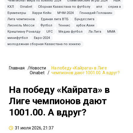
Чемпионат мира по хоккею 2024
Олимпийские игры 2024
НБА
КХЛ
Oinabet
Сборная Казахстана по футболу
апл
сериа а
Букмекеры
Харри Кейн
МЧМ-2024
Геннадий Головкин
Лига чемпионов
Единая лига ВТБ
Бундеслига
Лионель Месси
Футбол
Теннис
кубок Азии
Криштиану Роналду
UFC
Медиа футбол
Ла Лига
ММА
минифутбол
Евро-2024
молодежная сборная Казахстана по хоккею
Главная
Новости
На победу «Кайрата» в Лиге
Oinabet
чемпионов дают 1001.00. А вдруг?
На победу «Кайрата» в
Лиге чемпионов дают
1001.00. А вдруг?
31 июля 2026, 21:37