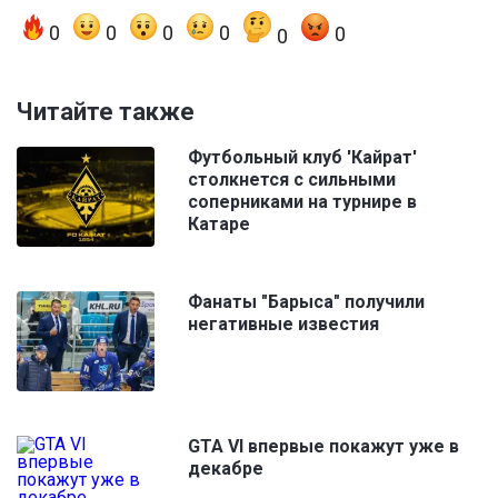
0
0
0
0
0
0
Читайте также
Футбольный клуб 'Кайрат'
столкнется с сильными
соперниками на турнире в
Катаре
Фанаты "Барыса" получили
негативные известия
GTA VI впервые покажут уже в
декабре