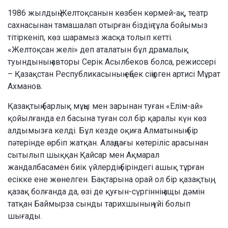
1986 жылдың Желтоқсанын көзбен көрмей-ақ, театр
сахнасынан тамашалап отырған біздің тұла бойымыз
тітіркеніп, көз шарамыз жасқа толып кетті.
«Желтоқсан желі» деп аталатын бұл драмалық
туындының авторы Серік Асылбеков болса, режиссері
– Қазақстан Республикасының еңбек сіңірген артисі Мұрат
Ахманов.
Қазақтың барлық мұңы мен зарынан туған «Елім-ай»
қойылғанда ел басына туған сол бір қаралы күн көз
алдымызға келді. Бұл кезде оқиға Алматының бір
пәтерінде өрбіп жатқан. Алаңдағы көтеріліс арасынан
сытылып шыққан Қайсар мен Ақмарал
жандалбасамен биік үйлердің біріндегі ашық тұрған
есікке ене жөнелген. Бақтарына орай ол бір қазақтың,
қазақ болғанда да, өзі де қуғын-сүргіннің ащы дәмін
татқан Баймырза сынды тарихшының үйі болып
шығады.