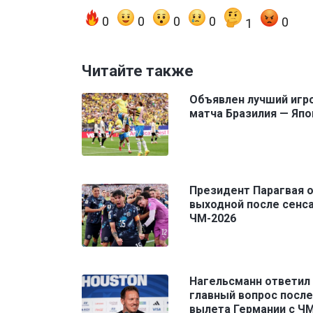
0
0
0
0
0
1
Читайте также
Объявлен лучший игр
матча Бразилия — Япо
Президент Парагвая 
выходной после сенса
ЧМ-2026
Нагельсманн ответил
главный вопрос после
вылета Германии с Ч