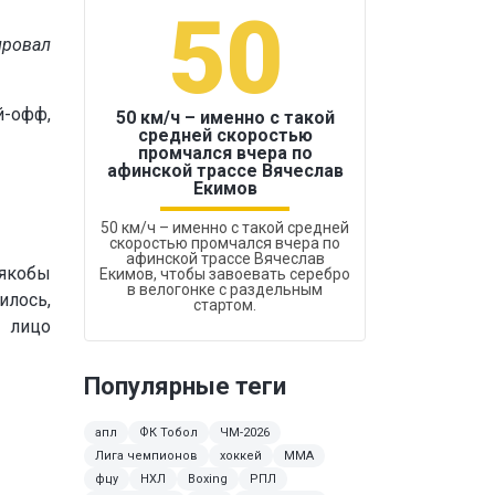
50
1
ировал
й-офф,
50 км/ч – именно с такой
средней скоростью
промчался вчера по
Бокс был узако
афинской трассе Вячеслав
Екимов
50 км/ч – именно с такой средней
скоростью промчался вчера по
афинской трассе Вячеслав
 якобы
Екимов, чтобы завоевать серебро
в велогонке с раздельным
илось,
стартом.
е лицо
Популярные теги
апл
ФК Тобол
ЧМ-2026
Лига чемпионов
хоккей
MMA
фцу
НХЛ
Boxing
РПЛ