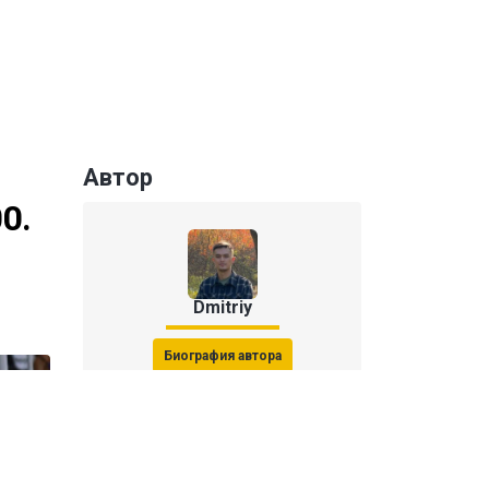
Автор
0.
Dmitriy
Биография автора
Последние статьи автора