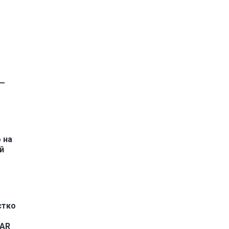
 —
 на
й
стко
VAR