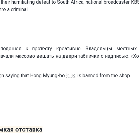
their humiliating defeat to South Africa, national broadcaster KB
re a criminal.
подошел к протесту креативно. Владельцы местных 
начали массово вешать на двери таблички с надписью: «Х
ign saying that Hong Myung-bo 🇰🇷 is banned from the shop.
мкая отставка