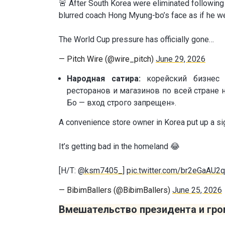
🚨 After South Korea were eliminated following 
blurred coach Hong Myung-bo’s face as if he we
The World Cup pressure has officially gone…
— Pitch Wire (@wire_pitch)
June 29, 2026
Народная сатира:
корейский бизнес 
ресторанов и магазинов по всей стране 
Бо — вход строго запрещен».
A convenience store owner in Korea put up a s
It’s getting bad in the homeland 😂
[H/T:
@ksm7405_
]
pic.twitter.com/br2eGaAU2q
— BibimBallers (@BibimBallers)
June 25, 2026
Вмешательство президента и гро