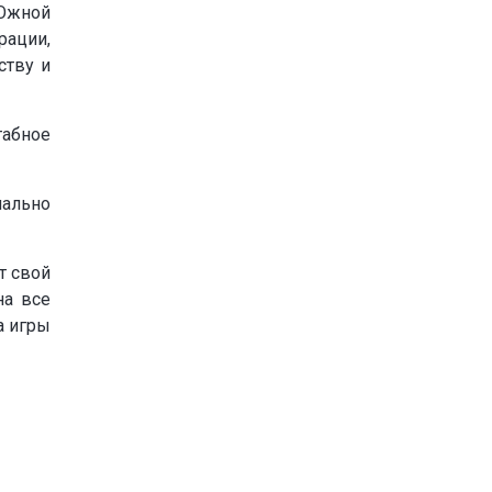
 Южной
рации,
ству и
табное
иально
т свой
а все
а игры