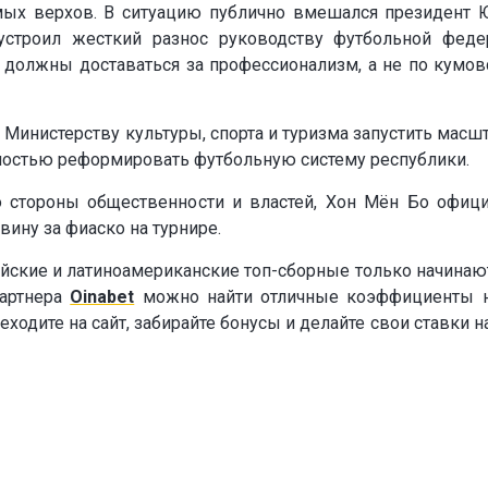
амых верхов. В ситуацию публично вмешался президент
устроил жесткий разнос руководству футбольной феде
 должны доставаться за профессионализм, а не по кумов
 Министерству культуры, спорта и туризма запустить масш
ностью реформировать футбольную систему республики.
 стороны общественности и властей, Хон Мён Бо офиц
вину за фиаско на турнире.
йские и латиноамериканские топ-сборные только начинаю
партнера
Oinabet
можно найти отличные коэффициенты н
дите на сайт, забирайте бонусы и делайте свои ставки н