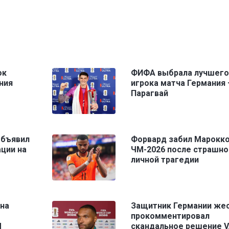
ок
ФИФА выбрала лучшего
ния
игрока матча Германия
Парагвай
объявил
Форвард забил Марокко
ции на
ЧМ-2026 после страшно
личной трагедии
 на
Защитник Германии же
прокомментировал
М
скандальное решение 