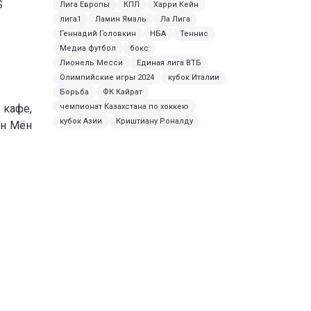
S
Лига Европы
КПЛ
Харри Кейн
лига1
Ламин Ямаль
Ла Лига
Геннадий Головкин
НБА
Теннис
Медиа футбол
бокс
Лионель Месси
Единая лига ВТБ
Олимпийские игры 2024
кубок Италии
Борьба
ФК Кайрат
кафе,
чемпионат Казахстана по хоккею
кубок Азии
Криштиану Роналду
он Мён