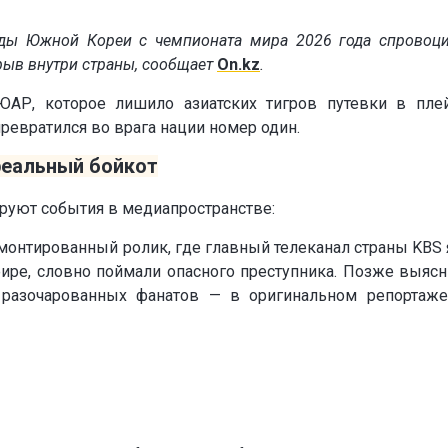
ды Южной Кореи с чемпионата мира 2026 года спровоц
ыв внутри страны, cообщает
On.kz
.
ЮАР, которое лишило азиатских тигров путевки в пле
ревратился во врага нации номер один.
реальный бойкот
ируют события в медиапространстве:
смонтированный ролик, где главный телеканал страны KBS
ире, словно поймали опасного преступника. Позже выясн
 разочарованных фанатов — в оригинальном репортаж