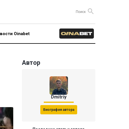
вости Oinabet
Автор
Dmitriy
Биография автора