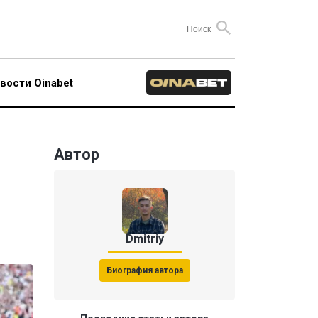
вости Oinabet
Автор
Dmitriy
Биография автора