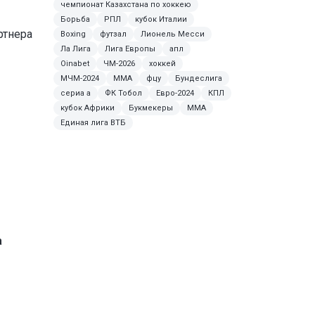
чемпионат Казахстана по хоккею
Борьба
РПЛ
кубок Италии
ртнера
Boxing
футзал
Лионель Месси
Ла Лига
Лига Европы
апл
Oinabet
ЧМ-2026
хоккей
МЧМ-2024
ММА
фцу
Бундеслига
сериа а
ФК Тобол
Евро-2024
КПЛ
кубок Африки
Букмекеры
MMA
Единая лига ВТБ
а