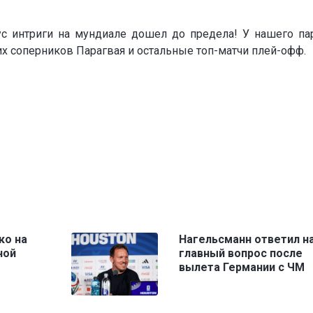
с интриги на мундиале дошел до предела! У нашего па
их соперников Парагвая и остальные топ-матчи плей-офф.
ко на
Нагельсманн ответил н
ной
главный вопрос после
вылета Германии с ЧМ