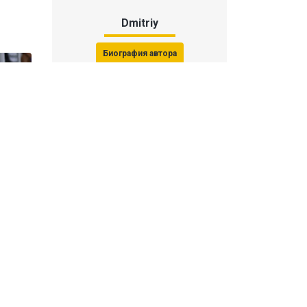
Dmitriy
Биография автора
Последние статьи автора
31 июля 2026, 15:51
Последствия финала ЧМ-2026:
ФИФА начала расследование против
звезд
31 июля 2026, 15:23
Революция Моуринью в «Реале»: как