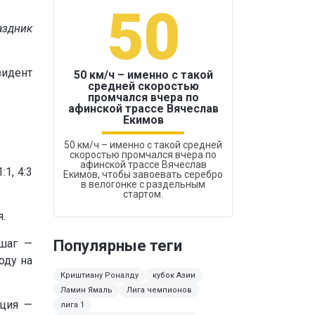
50
1
аздник
зидент
50 км/ч – именно с такой
средней скоростью
промчался вчера по
Бокс был узако
афинской трассе Вячеслав
Екимов
50 км/ч – именно с такой средней
скоростью промчался вчера по
афинской трассе Вячеслав
1, 4:3
Екимов, чтобы завоевать серебро
в велогонке с раздельным
стартом.
.
 шаг —
Популярные теги
оду на
Криштиану Роналду
кубок Азии
Ламин Ямаль
Лига чемпионов
еция —
лига 1