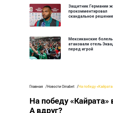
Защитник Германии ж
прокомментировал
скандальное решение
Мексиканские болел
атаковали отель Эква
перед игрой
Главная
Новости Oinabet
На победу «Кайрата»
На победу «Кайрата» 
А вдруг?