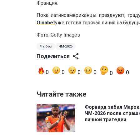
Франция.
Пока латиноамериканцы празднуют, граду
Oinabet
уже готова горячая линия на будущ
Фото: Getty Images
Футбол
ЧМ-2026
Поделиться
0
0
0
0
0
0
Читайте также
Форвард забил Марок
ЧМ-2026 после страш
личной трагедии