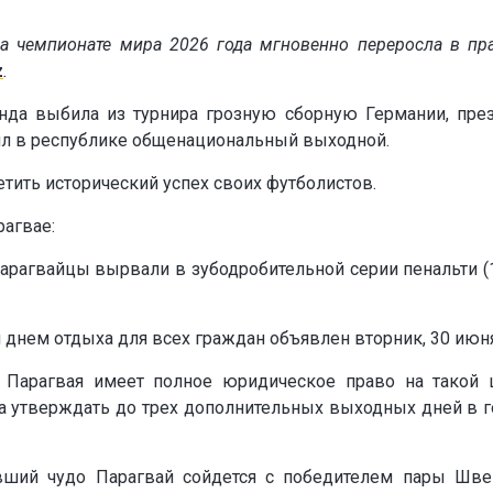
на чемпионате мира 2026 года мгновенно переросла в пр
z
.
нда выбила из турнира грозную сборную Германии, пре
ил в республике общенациональный выходной.
етить исторический успех своих футболистов.
рагвае:
арагвайцы вырвали в зубодробительной серии пенальти (1:
нем отдыха для всех граждан объявлен вторник, 30 июня
 Парагвая имеет полное юридическое право на такой
ва утверждать до трех дополнительных выходных дней в г
ший чудо Парагвай сойдется с победителем пары Шв