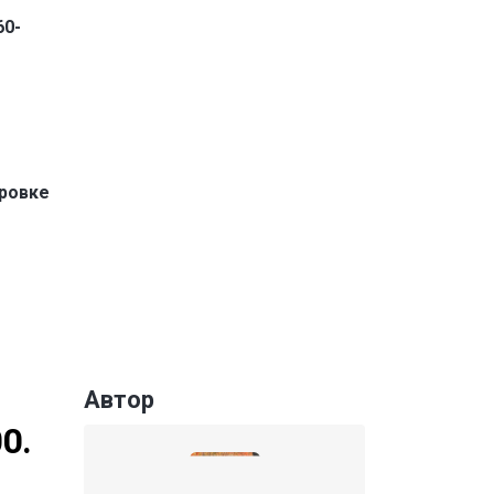
60-
ировке
Автор
0.