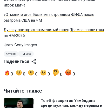
игрок матча
«Отмените это»: Бельгия потроллила ФИФА после
разгрома США на ЧМ
Лукаку повторил знаменитый танец Трампа после гола
на ЧМ-2026
Фото: Getty Images
Футбол
ЧМ-2026
Поделиться
0
0
0
0
0
0
Читайте также
Топ-5 фаворитов Уимблдона
среди мужчин: между первым и