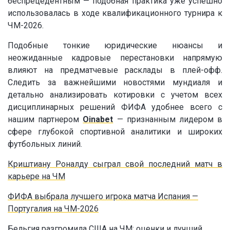
беспрецедентным — подобная практика уже успешно
использовалась в ходе квалификационного турнира к
ЧМ-2026.
Подобные тонкие юридические нюансы и
неожиданные кадровые перестановки напрямую
влияют на предматчевые расклады в плей-офф.
Следить за важнейшими новостями мундиаля и
детально анализировать котировки с учетом всех
дисциплинарных решений ФИФА удобнее всего с
нашим партнером
Oinabet
— признанным лидером в
сфере глубокой спортивной аналитики и широких
футбольных линий.
Криштиану Роналду сыграл свой последний матч в
карьере на ЧМ
ФИФА выбрала лучшего игрока матча Испания —
Португалия на ЧМ-2026
Бельгия разгромила США на ЧМ: оценки и лучший