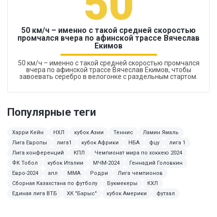
50
50 км/ч – именно с такой средней скоростью
промчался вчера по афинской трассе Вячеслав
Екимов
50 км/ч – именно с такой средней скоростью промчался
вчера по афинской трассе Вячеслав Екимов, чтобы
завоевать серебро в велогонке с раздельным стартом.
Популярные теги
Харри Кейн
НХЛ
кубок Азии
Теннис
Ламин Ямаль
Лига Европы
лига1
кубок Африки
НБА
фцу
лига 1
Лига конференций
КПЛ
Чемпионат мира по хоккею 2024
ФК Тобол
кубок Италии
МЧМ-2024
Геннадий Головкин
Евро-2024
апл
MMA
Родри
Лига чемпионов
Сборная Казахстана по футболу
Букмекеры
КХЛ
Единая лига ВТБ
ХК "Барыс"
кубок Америки
футзал