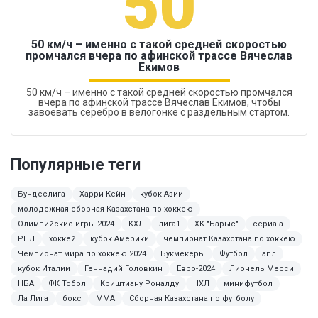
50
50 км/ч – именно с такой средней скоростью
промчался вчера по афинской трассе Вячеслав
Екимов
50 км/ч – именно с такой средней скоростью промчался
вчера по афинской трассе Вячеслав Екимов, чтобы
завоевать серебро в велогонке с раздельным стартом.
Популярные теги
Бундеслига
Харри Кейн
кубок Азии
молодежная сборная Казахстана по хоккею
Олимпийские игры 2024
КХЛ
лига1
ХК "Барыс"
сериа а
РПЛ
хоккей
кубок Америки
чемпионат Казахстана по хоккею
Чемпионат мира по хоккею 2024
Букмекеры
Футбол
апл
кубок Италии
Геннадий Головкин
Евро-2024
Лионель Месси
НБА
ФК Тобол
Криштиану Роналду
НХЛ
минифутбол
Ла Лига
бокс
ММА
Сборная Казахстана по футболу