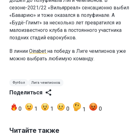
дошёл до полуфинала Лиги чемпионов. В
сезоне-2021/22 «Вильярреал» сенсационно выбил
«Баварию» и тоже оказался в полуфинале. А
«Будё-Глимт» за несколько лет превратился из
малоизвестного клуба в постоянного участника
поздних стадий еврокубков.
В линии
Oinabet
на победу в Лиге чемпионов уже
можно выбрать любимую команду.
Футбол
Лига чемпионов
Поделиться
0
1
1
0
0
1
Читайте также