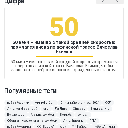
Цифра
50
50 км/ч – именно с такой средней скоростью
промчался вчера по афинской трассе Вячеслав
Екимов
50 км/ч – именно с такой средней скоростью промчался
вчера по афинской трассе Вячеслав Екимов, чтобы
завоевать серебро в велогонке с раздельным стартом.
Популярные теги
кубок Африки
минифутбол
Олимпийские игры 2024
КХЛ
Лига конференций
апл
Ла Лига
Oinabet
Бундеслига
Букмекеры
Медиа футбол
Борьба
футзал
Сборная Казахстана по футболу
Лига Европы
РПЛ
кубок Америки
ХК "Барыс"
фцу
ФК Кайрат
кубок Англии