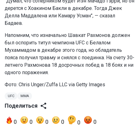
"Думал, что соперником будет Иэн Мачадо Гэрри, но он
дерется с Хоакином Бакли в декабре. Тогда Джек
Делла Маддалена или Камару Усман", — сказал
Бадаев.
Напомним, что изначально Шавкат Рахмонов должен
был оспорить титул чемпиона UFC с Белалом
Мухаммадом в декабре этого года, но обладатель
пояса получил травму и снялся с поединка. На счету 30-
летнего Рахмонова 18 досрочных побед в 18 боях и ни
одного поражения.
Фото: Chris Unger/Zuffa LLC via Getty Images
UFC
MMA
Поделиться
0
0
0
0
0
0