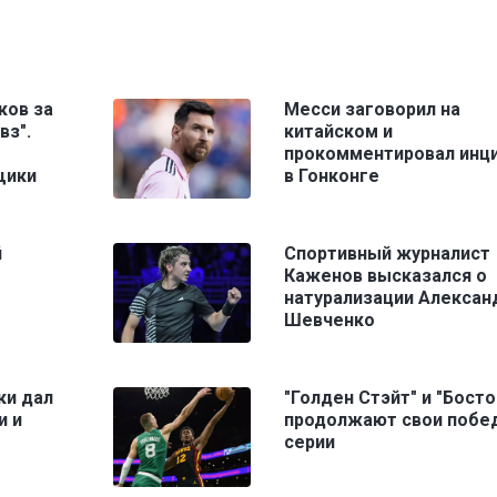
ков за
Месси заговорил на
вз".
китайском и
прокомментировал инц
щики
в Гонконге
й
Спортивный журналист
Каженов высказался о
натурализации Алексан
Шевченко
ки дал
"Голден Стэйт" и "Босто
и и
продолжают свои побе
серии