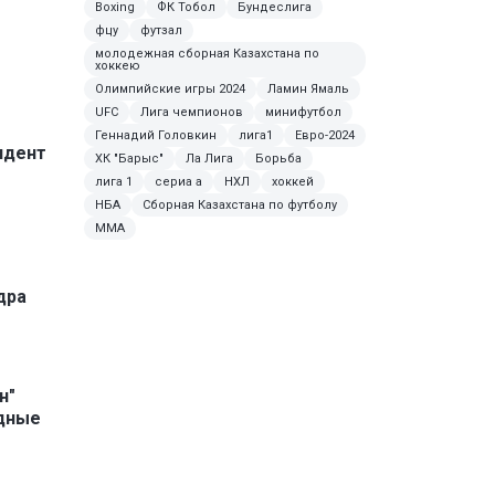
Boxing
ФК Тобол
Бундеслига
фцу
футзал
молодежная сборная Казахстана по
хоккею
Олимпийские игры 2024
Ламин Ямаль
UFC
Лига чемпионов
минифутбол
Геннадий Головкин
лига1
Евро-2024
идент
ХК "Барыс"
Ла Лига
Борьба
лига 1
сериа а
НХЛ
хоккей
НБА
Сборная Казахстана по футболу
MMA
дра
н"
дные