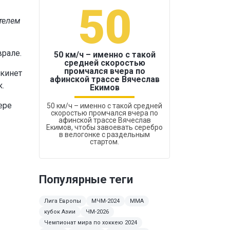
50
1
телем
врале.
50 км/ч – именно с такой
средней скоростью
промчался вчера по
окинет
Бокс был узако
афинской трассе Вячеслав
.
Екимов
ере
50 км/ч – именно с такой средней
скоростью промчался вчера по
афинской трассе Вячеслав
Екимов, чтобы завоевать серебро
в велогонке с раздельным
стартом.
Популярные теги
Лига Европы
МЧМ-2024
ММА
кубок Азии
ЧМ-2026
Чемпионат мира по хоккею 2024