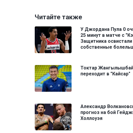
Читайте также
У Джордана Пула 0 оч
25 минут в матче с "Кэ
Защитника освистали
собственные болель
Токтар Жангылышба
переходит в "Кайсар"
Александр Волкановс
прогноз на бой Гейдж
Холлоуэя