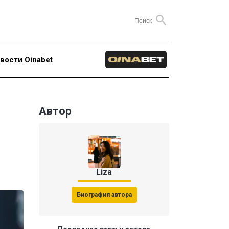
вости Oinabet
Автор
Liza
Биография автора